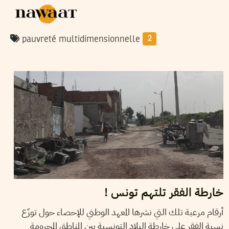
pauvreté multidimensionnelle
2
2020
نوفمبر
11
بدر السلام الطرابلسي
خارطة الفقر تلتهم تونس !
أرقام مرعبة تلك التي نشرها المعهد الوطني للإحصاء حول توزّع
نسبة الفقر على خارطة البلاد التونسية بين المناطق المحرومة