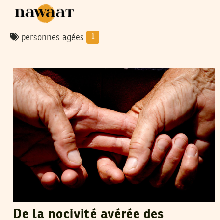
personnes agées
1
FARHAT OTHMAN
09
May
2012
De la nocivité avérée des