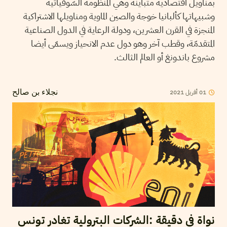
بمناويل اقتصادية متباينة وهي المنظومة السّوفياتية
وشبيهاتها كألبانيا خوجة والصين الماوية ومناويلها الاشتراكية
المنجزة في القرن العشرين، ودولة الرعاية في الدول الصناعية
المتقدمّة، وقطب آخر وهو دول عدم الانحياز ويسمّى أيضا
مشروع باندونغ أو العالم الثالث.
2021
أفريل
01
نجلاء بن صالح
نواة في دقيقة :الشركات البترولية تغادر تونس