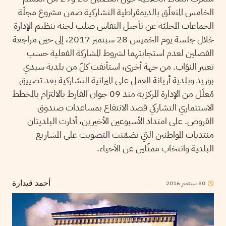
الخامس المتعلّق بالديمقراطية التشاركية ضمن مشروع مجلّة
الجماعات المحليّة عن تأجيل النقاش صلب لجنة تنظيم الإدارة
خلال جلسة يوم الخميس 28 سبتمبر 2017، إلى حين مراجعة
الفصلين لعدم استجابتهما لشروط المشاركة الفعلية حسب
تعبير النوّاب. من جهة أخرى، استأنفت كلّ من بلدية سيدي
بوزيد وبلدية أريانة العمل على الميزانية التشاركية بعد تضييق
مُعلّل من الإدارة المركزية منذ 09 جوان الفارط بالالتزام بالمخطط
الاستثماري التشاركي قصد الانتفاع بمساعدات صندوق
القروض. على امتداد الأسبوعين الأخيرين، أدارت البلديتان
منتديات المواطنين التي تضمّنت التصويت على المشاريع
البلدية وانتخاب ممثّلين عن الأحياء.
2016
سبتمبر
30
أحمد قيدارة