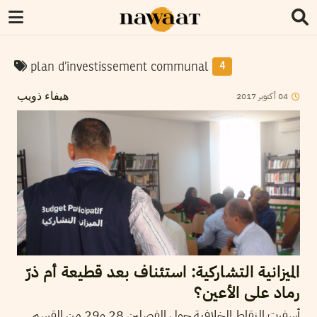
plan d’investissement communal
4
2017
أكتوبر
04
هيفاء ذويب
الميزانية التشاركية: استئناف بعد قطيعة أم ذرّ
رماد على الأعين؟
أسفرت النقاط الخلافية حول الفصلين 28 و29 من القسم