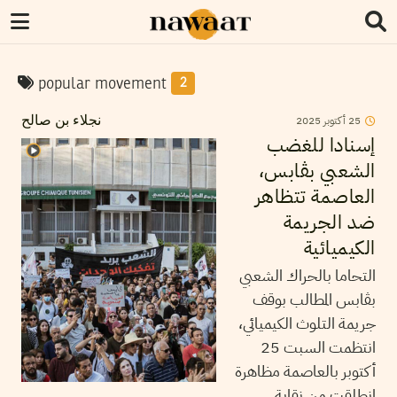
popular movement
2
2025
أكتوبر
25
نجلاء بن صالح
إسنادا للغضب
الشعبي بڨابس،
العاصمة تتظاهر
ضد الجريمة
الكيميائية
التحاما بالحراك الشعبي
بڨابس المطالب بوقف
جريمة التلوث الكيميائي،
انتظمت السبت 25
أكتوبر بالعاصمة مظاهرة
انطلقت من نقابة