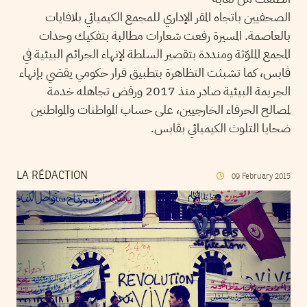
الصحفيين باتجاه المقر الإداري للمجمع الكيميائي بلافايات
بالعاصمة. المسيرة رفعت شعارات مطالبة بتفكيك وحدات
المجمع الملوّثة ومنددة بتقصير السلطة لإنهاء الجرائم البيئية في
ڨابس، كما تشبثت التظاهرة بتطبيق قرار حكومي يقضي بإنهاء
الجريمة البيئية صادر منذ 2017 ورفض تجاهله خدمة
لمصالح الحرفاء الخارجيين، على حساب المواطنات والمواطنين
ضحايا التلوث الكيميائي بڨابس.
LA RÉDACTION
09
February
2015