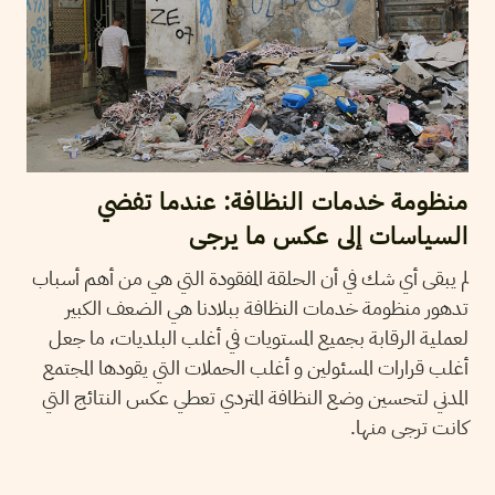
منظومة خدمات النظافة: عندما تفضي
السياسات إلى عكس ما يرجى
لم يبقى أي شك في أن الحلقة المفقودة التي هي من أهم أسباب
تدهور منظومة خدمات النظافة ببلادنا هي الضعف الكبير
لعملية الرقابة بجميع المستويات في أغلب البلديات، ما جعل
أغلب قرارات المسئولين و أغلب الحملات التي يقودها المجتمع
المدني لتحسين وضع النظافة المتردي تعطي عكس النتائج التي
كانت ترجى منها.