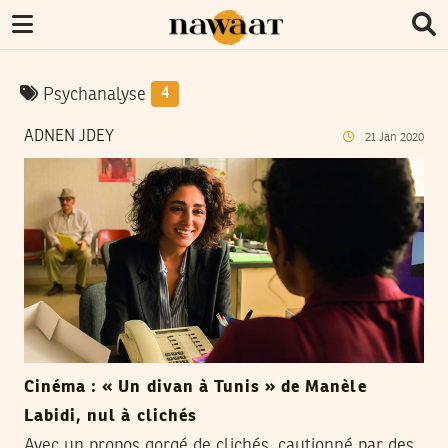
Psychanalyse
4
ADNEN JDEY
21
Jan
2020
Cinéma : « Un divan à Tunis » de Manèle
Labidi, nul à clichés
Avec un propos gorgé de clichés, cautionné par des