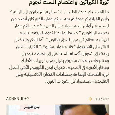
ثورة الكيراتين واعتصام الست نجوم
ما العجب في عودة الطبيب النفساني فرانتز فانون إلى الرازي ؟
وأين الغرابة في عودة غريمه سليٌم عمار، الذي كان أبعده من
المستشفى أواخر الخمسينات، إلى المشهد ؟ عاد سليٌم عمار
بعينيه الزرقاوين ” محنطا ملفوفا كمومياء رفقة زبانيته
لتهشيم عظام كل من يلتحق بفانون “. أما المفكر والمناضل
الثائر على الاستعمار فعاد محملا بمشروع ” الكارتين الذي
يهدف إلى تحويل أقسام المستشفى إلى معاهد تجميل
ومنتجعات راحة “. مشروع بديل ضرب لوبيات الأطباء
ومخابرالأدوية في الصميم. هذيان أيمن الدّبوسي الأدبي أشعل
ثورة الضحك للإطاحة بمضادات الذهان الكلاسيكية وغير
التقليدية، مستعملا كل مفردات الثورة.
ADNEN JDEY
11
Feb
2017