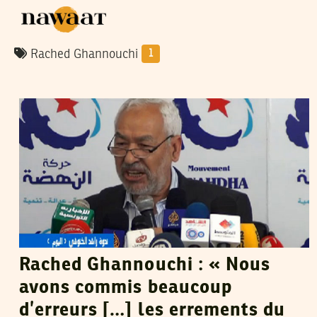
Rached Ghannouchi
1
NADIA AKARI
15
Aug
2013
Rached Ghannouchi : « Nous
avons commis beaucoup
d’erreurs […] les errements du