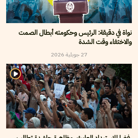
نواة في دقيقة: الرئيس وحكومته أبطال الصمت
والاختفاء وقت الشدة
2026
جويلية
27
رفضا للاستبداد العابث، مظاهرة حاشدة تطالب