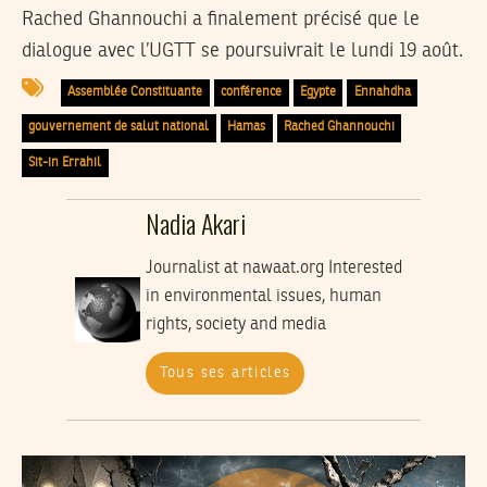
Rached Ghannouchi a finalement précisé que le
dialogue avec l’UGTT se poursuivrait le lundi 19 août.
Assemblée Constituante
conférence
Egypte
Ennahdha
gouvernement de salut national
Hamas
Rached Ghannouchi
Sit-in Errahil
Nadia Akari
Journalist at nawaat.org Interested
in environmental issues, human
rights, society and media
Tous ses articles