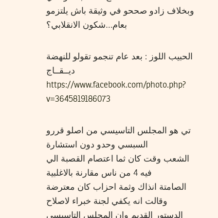
وبخلاف زادو صححو في وثيقة باش يلتزمو
بعام…شكون الانقلابي؟
الحبيب اللوز : بعد عام تنجمو تقولو للنهضة
ديــقــاج
https://www.facebook.com/photo.php?
v=3645819186073
تي هو المجلس التاسيسي من اصلو قررو
السبسي وحدو دون استشارة
الشعب وقت كان ثما اعتصام القصبة الي
فيه 4 من ناس مقارنة بالاغلبية
الصامتة انذاك وثمة احزاب كان معترضة
وقالت انه يكفي لجنة خبراء لاصلاح
الدستور القديم وان المجلس التاسيسي