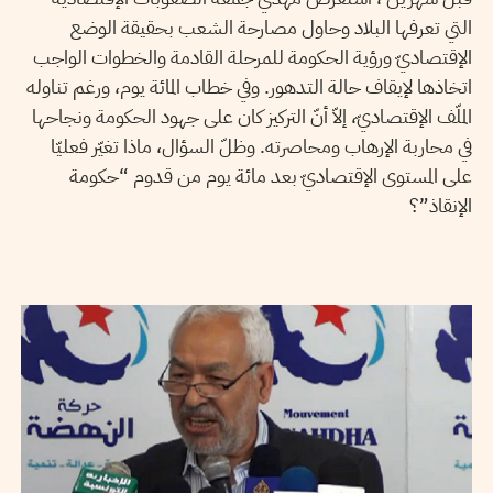
التي تعرفها البلاد وحاول مصارحة الشعب بحقيقة الوضع
الإقتصاديّ ورؤية الحكومة للمرحلة القادمة والخطوات الواجب
اتخاذها لإيقاف حالة التدهور. وفي خطاب المائة يوم، ورغم تناوله
الملّف الإقتصاديّ، إلاّ أنّ التركيز كان على جهود الحكومة ونجاحها
في محاربة الإرهاب ومحاصرته. وظلّ السؤال، ماذا تغيّر فعليّا
على المستوى الإقتصاديّ بعد مائة يوم من قدوم “حكومة
الإنقاذ”؟
NADIA AKARI
15
Aug
2013