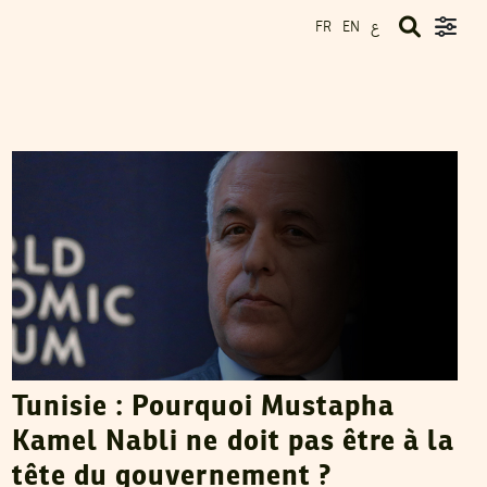
ع
FR
EN
SHAMS TABRIZI
31
Oct
2013
Tunisie : Pourquoi Mustapha
Kamel Nabli ne doit pas être à la
tête du gouvernement ?