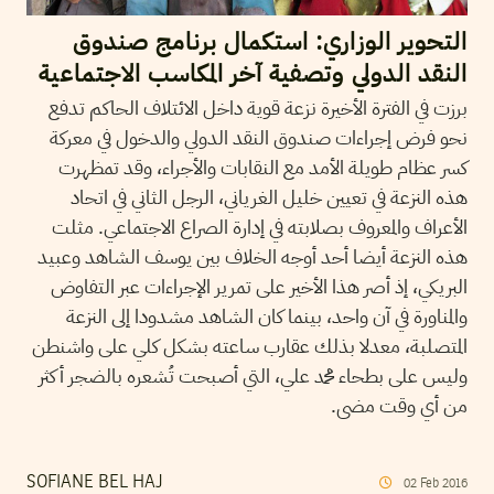
التحوير الوزاري: استكمال برنامج صندوق
النقد الدولي وتصفية آخر المكاسب الاجتماعية
برزت في الفترة الأخيرة نزعة قوية داخل الائتلاف الحاكم تدفع
نحو فرض إجراءات صندوق النقد الدولي والدخول في معركة
كسر عظام طويلة الأمد مع النقابات والأجراء، وقد تمظهرت
هذه النزعة في تعيين خليل الغرياني، الرجل الثاني في اتحاد
الأعراف والمعروف بصلابته في إدارة الصراع الاجتماعي. مثلت
هذه النزعة أيضا أحد أوجه الخلاف بين يوسف الشاهد وعبيد
البريكي، إذ أصر هذا الأخير على تمرير الإجراءات عبر التفاوض
والمناورة في آن واحد، بينما كان الشاهد مشدودا إلى النزعة
المتصلبة، معدلا بذلك عقارب ساعته بشكل كلي على واشنطن
وليس على بطحاء محمد علي، التي أصبحت تُشعره بالضجر أكثر
من أي وقت مضى.
SOFIANE BEL HAJ
02
Feb
2016