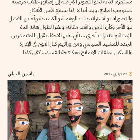
مستمرة، تتجه نحو التطوير أكثر منه إلى إصلاح حالات مرضية
تستوجب العلاج. وبما أننا لا زلنا نسمع نفس الأفكار
والتصورات والاستراتيجيات الوهمية والكسيحة ونُعاين الفشل
تلو الآخر وكأن الزمن واقف مكانه، ونظرا لطول هاته المدة
الزمنية واعتبارات أخرى سنأتي عليها لاحقا، نقول للمتصدرين
الجدد للمشهد السياسي ومن ورائهم كبار القوم في الإدارة
والماسكين بملفات الإصلاح ومكافحة الفساد… كفى كذبا
2017
فيفري
27
ياسين النابلي