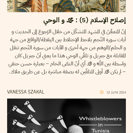
إصلاح الإسلام (5) : محمّد و الوحي
إنّ المتمعِّنَ في المشهد المتشكّل من خلال الرّجوع إلى الحديث و
آيات سورة النّجم يلاحظ الإختلاط بين اليقظة/الواقع من جهة
و الحلم/الوهم من جهة أخرى و الآيات من سورة النّجم تنقل
المقابلة مع جبريل و تلقّي الوحي هذا ما يعني أنّ جبريل كان
واسطة بين اللّه و محمّد أي أنّ النصّ الخام – بعبارة حسن حنفي
– لم يكن محمّد أولى المتلقّين له بصفة مباشرة بل عن طريق ملاك.
VANESSA SZAKAL
13
June
2014