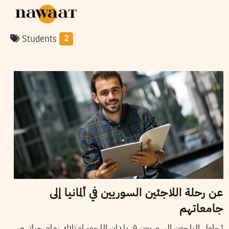
Students
2
2019
ماي
13
YASSIN SWEHAT
عن رحلة اللاجئين السوريين في ألمانيا إلى
جامعاتهم
يُحاول الناجون السوريون في بلدان اللجوء امتلاك زمام حياتهم،