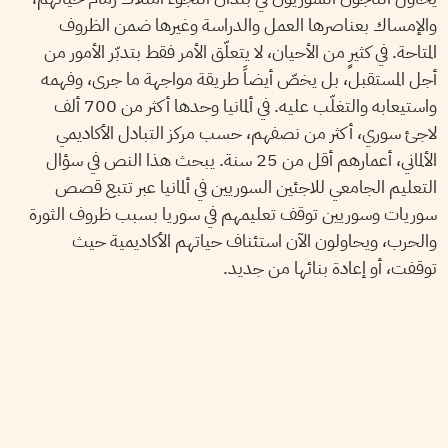
والإمساك بعناصرها العمل والدراسة وغيرها ضمن الظروف
المتاحة. في كثيرٍ من الأحيان، لا يتعلّق الأمر فقط بتدبّر الأمور من
أجل المستقبل، بل يخصّ أيضاً طريقة مواجهة ما جرى، وفهمه
واستيعابه والتغلّب عليه. في ألمانيا وحدها أكثر من 700 ألف
لاجئ سوري، أكثر من نصفهم، حسب مركز التبادل الأكاديمي
الألماني، أعمارهم أقل من 25 سنة. يبحث هذا النص في سؤال
التعليم الجامعي للاجئين السوريين في ألمانيا عبر تتبع قصص
سوريات وسوريين توقف تعليمهم في سوريا بسبب ظروف الثورة
والحرب، ويحاولون الآن استئناف حياتهم الأكاديمية حيث
توقفت، أو إعادة بنائها من جديد.