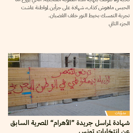
الحبس ماهوش كذاب، شهادة على جزأين لمواطنة عاشت
تجربة التمسك بخيط النور خلف القضبان.
الجزء الثاني
20
جانفي
2023
كارم يحيى
شهادة لمراسل جريدة ”الأهرام“ المصرية السابق
عن انتخابات تونس