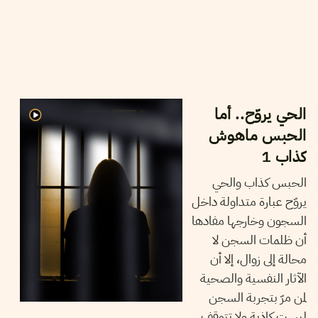
17
مارس
2025
رحاب بوخيّاطية
الحي يروّح.. أما
الحبس ماهوش
كذاب 1
الحبس كذاب والحي
يروّح عبارة متداولة داخل
السجون وخارجها مفادها
أن ظلمات السجن لا
محالة إلى زوال، إلا أن
الآثار النفسية والصحية
لمن مرّ بتجربة السجن
ليست كاذبة ولا تتوقف