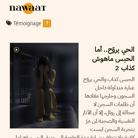
Témoignage
7
24
مارس
2025
رحاب بوخيّاطية
الحي يروّح.. أما
الحبس ماهوش
كذاب 2
الحبس كذاب والحي يروّح
عبارة متداولة داخل
السجون وخارجها مفادها
أن ظلمات السجن لا
محالة إلى زوال، إلا أن الآثار
النفسية والصحية لمن مرّ
بتجربة السجن ليست
كاذبة ولا تتوقف بنهاية مدة العقوبة السجنية. الحي يروّح اما