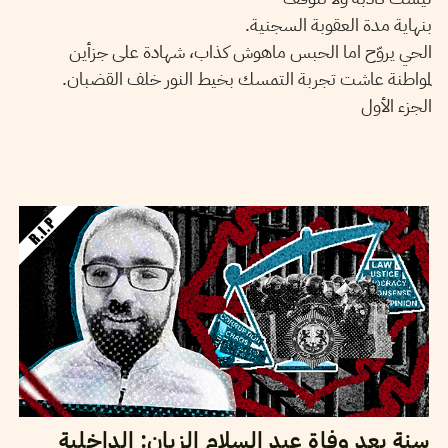
بنهاية مدة العقوبة السجنية.
الحي يروّح اما الحبس ماهوش كذاب، شهادة على جزأين
لمواطنة عاشت تجربة التمسك بخيط النور خلف القضبان.
الجزء الأول
02
مارس
2022
نجلاء بن صالح
سنة بعد وفاة عبد السلام الزيان: الداخلية