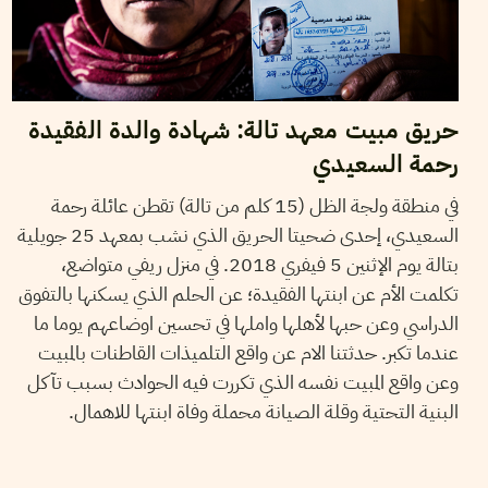
حريق مبيت معهد تالة: شهادة والدة الفقيدة
رحمة السعيدي
في منطقة ولجة الظل (15 كلم من تالة) تقطن عائلة رحمة
السعيدي، إحدى ضحيتا الحريق الذي نشب بمعهد 25 جويلية
بتالة يوم الإثنين 5 فيفري 2018. في منزل ريفي متواضع،
تكلمت الأم عن ابنتها الفقيدة؛ عن الحلم الذي يسكنها بالتفوق
الدراسي وعن حبها لأهلها واملها في تحسين اوضاعهم يوما ما
عندما تكبر. حدثتنا الام عن واقع التلميذات القاطنات بالمبيت
وعن واقع المبيت نفسه الذي تكررت فيه الحوادث بسبب تآكل
البنية التحتية وقلة الصيانة محملة وفاة ابنتها للاهمال.