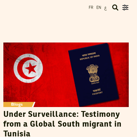
ع
FR
EN
SHREYA PARIKH
25
January
2023
Under Surveillance: Testimony
from a Global South migrant in
Tunisia