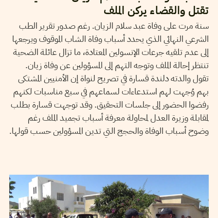
تقتل والقضاء يركن الملف
سنة مرت على وفاة عبد سلام الزيان. رغم صدور تقرير الطب
الشرعي النهائي الذي يحدد أسباب وفاة الشاب الموقوف ويرجعها
إلى عدم تلقيه جرعات الإنسولين المعتادة، ما تزال عائلة الضحية
تنتظر إحالة الملف وتوجه التهم إلى المسؤولين عن وفاة زيان.
تقول والدته دلندة قسارة في تصريح لنواة إن الأمنيين المشتكى
بهم وُجهت لهم استدعاءات لسماعهم في سبع مناسبات لكنهم
رفضوا الحضور إلى جلسات التحقيق. وقد توجهت قسارة بطلب
لمقابلة وزيرة العدل لمحاولة معرفة أسباب تجميد الملف رغم
وضوح أسباب الوفاة والحجج التي تدين المسؤولين حسب قولها.
25
جويلية
2013
ليليا الوسلاتي