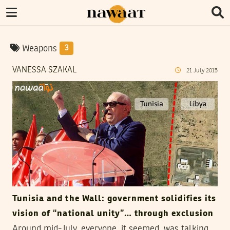
Weapons
3
VANESSA SZAKAL
21
July
2015
Tunisia and the Wall: government solidifies its
vision of “national unity”… through exclusion
Around mid-July, everyone, it seemed, was talking