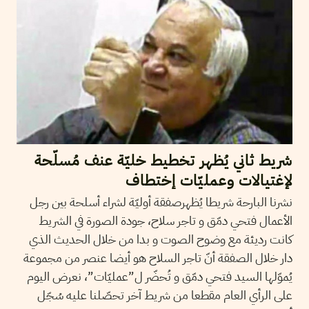
شريط ثاني يُظهر تخطيط خليّة عنف مُسلّحة
لإغتيالات وعمليّات إختطاف
نشرنا البارحة شريطا يُظهرصفقة أوليّة لشراء أسلحة بين رجل
الأعمال فتحي دمّق و تاجر سلاح، جودة الصورة في الشريط
كانت رديئة مع وضوح الصوت و بدا من خلال الحديث الذي
دار خلال الصفقة أنّ تاجر السلاح هو أيضا عنصر من مجموعة
يُموّلها السيد فتحي دمّق و تُحضّر ل”عمليّات”، نعرض اليوم
على الرأي العام مقطعا من شريط آخر تحصّلنا عليه سُجّل