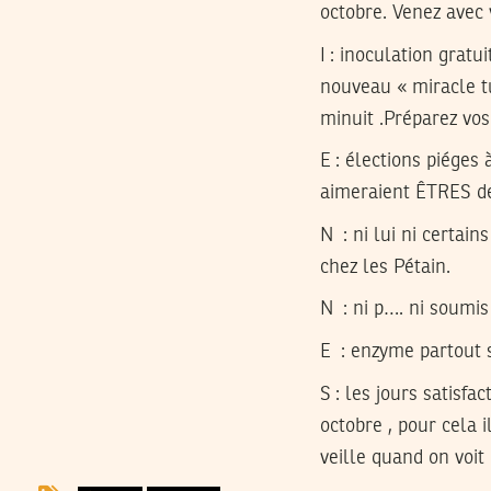
octobre. Venez avec 
I
: inoculation gratui
nouveau « miracle tu
minuit .Préparez vo
E
: élections piéges 
aimeraient ÊTRES de
N
: ni lui ni certai
chez les Pétain.
N
: ni p…. ni soumis 
E
: enzyme partout s
S
: les jours satisfa
octobre , pour cela i
veille quand on voit 