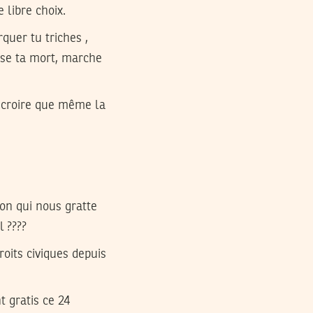
e libre choix.
rquer tu triches ,
lise ta mort, marche
t croire que même la
ion qui nous gratte
l ????
roits civiques depuis
t gratis ce 24