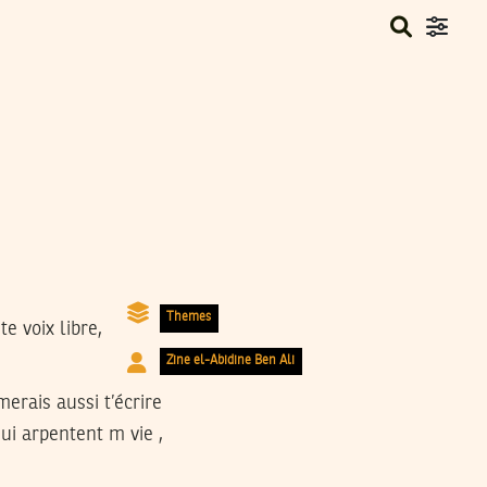
Themes
e voix libre,
Zine el-Abidine Ben Ali
merais aussi t’écrire
qui arpentent m vie ,