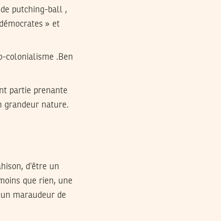
 de putching-ball ,
s démocrates » et
éo-colonialisme .Ben
nt partie prenante
 grandeur nature.
ahison, d’être un
 moins que rien, une
et un maraudeur de