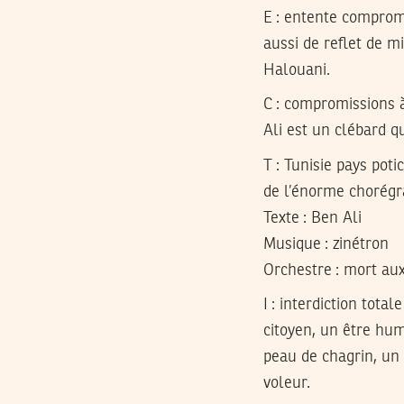
E
: entente compromet
aussi de reflet de m
Halouani.
C
: compromissions à
Ali est un clébard q
T
: Tunisie pays poti
de l’énorme chorég
Texte : Ben Ali
Musique : zinétron
Orchestre : mort au
I
: interdiction total
citoyen, un être huma
peau de chagrin, un
voleur.