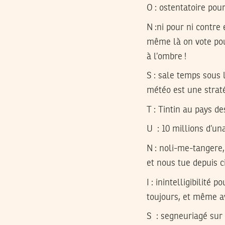
O
: ostentatoire pour 
N
:ni pour ni contre 
même là on vote pour
à l’ombre !
S
: sale temps sous l
météo est une straté
T
: Tintin au pays de
U
: 10 millions d’un
N
: noli-me-tangere, 
et nous tue depuis ci
I
: inintelligibilité 
toujours, et même av
S
: segneuriagé sur 