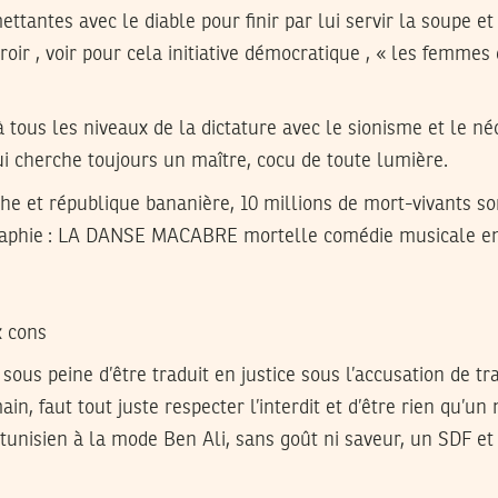
tantes avec le diable pour finir par lui servir la soupe et
iroir , voir pour cela initiative démocratique , « les femme
 tous les niveaux de la dictature avec le sionisme et le n
ui cherche toujours un maître, cocu de toute lumière.
che et république bananière, 10 millions de mort-vivants so
raphie : LA DANSE MACABRE mortelle comédie musicale en
x cons
e sous peine d’être traduit en justice sous l’accusation de tr
in, faut tout juste respecter l’interdit et d’être rien qu’un
 tunisien à la mode Ben Ali, sans goût ni saveur, un SDF 