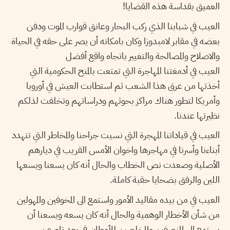
العميق بقداسة هذه القضايا!
العيب في شبابنا الذي ركب البحار وعانق قوارب الموت ودفن
بعضه في مقابر لامبدوزا وكان بامكانه أن يصر على حقه في الحياة
والاصلاح والمصالحة والتغيير باتجاه واقع أفضل
العيب في أدمغتنا المهاجرة التي تمتعت بالمنح الحكومية التي
أخذتها من عرق هذا الشعب ثم استطابت العيش في أوروبا
وأمريكا لتطور هناك مراكز بحوثهم ودراساتهم وتخلفت لذلكم
نظيرتها عندنا.
العيب في قياداتنا المهجرة التي نسيت جراحنا والمخاطر التي تتهدد
أبناءنا وأسرنا في مهاجرها واخوان الأمس القريب في ديارهم
الأصلية وصعدت نص الخطاب والحال أنه كان يسعنا ويسعها
اللين والرفق بضحايا حقبة كاملة.
العيب في من بيده مقاليد الأمور واستمع الى المخوفين والمهولين
من شأن الأخطار الوهمية والحال أنه كان يسعه ويسعنا أن
يستمع الى المنصفين والمخلصين للأوطان في بعد تام عن