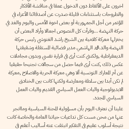
اخرون على الألفاظ دون الدخول عمقا في مناقشة الأفكار
والطروحات باستثناءات قليلة صدرت عن أصدقائنا الأعزاء في
المؤتمر من أجل الجمهورية أو بعض اخوة الأمس واليوم والغد في
حركة النهضة …وقرأت كل النصوص اجمالا وأراد البعض أن
يختزلها معركة كلامية بين الشيخ راشد الغنوشي رئيس حركة
النهضة والد.محمد الهاشمي مدير فضائية المستقلة وشقيقتها
الديمقراطية ,ولكنني كنت أرى في قرارة نفسي وبدون مجاملات
عكس ذلك ,كنت أرى فيما حصل من سجالات تجنيحا حقيقيا
عن أم المعارك التونسية ألا وهي معركة الحرية والاصلاح ,معركة
لم تكن أبدا بين سلطة ومعارضة ولكنها كانت بين الخنادق
الايديولوجية واليات العمل السياسي القديم واليات العمل
السياسي المجدد.
علينا أن نعترف اليوم بأن مسؤولية المحنة السياسية وماانجر
عنها من محن مست كل تداعيات حياتنا العامة والخاصة كانت
نتيجة أسلوب عقيم في التفكير انبثقت عنه أساليب أعقم في