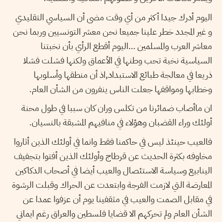
اليوم أدرك جيدا أكثر من أي وقت مضى أن السياسي التقليدي
و غير المجدد خطر علينا جميعا نحن معشر التونسيين وربما نحن
معاشر العرب والمسلمين …اليوم أقطع الرأي بأن نخبتنا
السياسية نخبة تحب وطنها في الأعماق ولكنها فشلت فشلا
ذريعا في معالجة طبائع الاستبداد,اذ أن منطقها وأسلوبها
وخطابها ومواقفها جعلت الناس ينفرون من الشأن العام.
ان ماأصاب ضمائرنا من تكلس وران كان سببا في طول محنة
أولئك وراء القضبان وهؤلاء في منافيهم المشبقة بالنسيان.
فالعيب حينئذ ليس في حاكمنا فقط وانما في أولئك الذين أثاروا
مخاوفه بكثرة الحديث عن قرطاج وأولئك الذين أفتوا بتجفيف
الينابيع وسياسة الاستئصال والعيب أيضا في أصحاب الدكاكين
المعارضة التي لازمت الفرجة وابتعدت عن الحراك وقبلت الرشوة
في مقابل الصمت والعيب في مثقفينا يوم أن عزفوا عمدا عن
الشأن العام ولم تحركهم الا قضايا فلسطين والعراق رغم ايماني