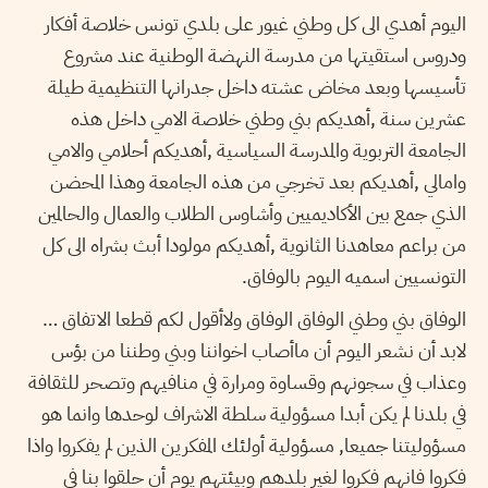
اليوم أهدي الى كل وطني غيور على بلدي تونس خلاصة أفكار
ودروس استقيتها من مدرسة النهضة الوطنية عند مشروع
تأسيسها وبعد مخاض عشته داخل جدرانها التنظيمية طيلة
عشرين سنة ,أهديكم بني وطني خلاصة الامي داخل هذه
الجامعة التربوية والمدرسة السياسية ,أهديكم أحلامي والامي
وامالي ,أهديكم بعد تخرجي من هذه الجامعة وهذا المحضن
الذي جمع بين الأكاديميين وأشاوس الطلاب والعمال والحالمين
من براعم معاهدنا الثانوية ,أهديكم مولودا أبث بشراه الى كل
التونسيين اسميه اليوم بالوفاق.
الوفاق بني وطني الوفاق الوفاق ولاأقول لكم قطعا الاتفاق …
لابد أن نشعر اليوم أن ماأصاب اخواننا وبني وطننا من بؤس
وعذاب في سجونهم وقساوة ومرارة في منافيهم وتصحر للثقافة
في بلدنا لم يكن أبدا مسؤولية سلطة الاشراف لوحدها وانما هو
مسؤوليتنا جميعا, مسؤولية أولئك المفكرين الذين لم يفكروا واذا
فكروا فانهم فكروا لغير بلدهم وبيئتهم يوم أن حلقوا بنا في