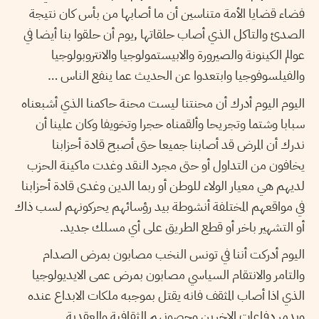
فضاء قضايا الأمة متناسين أن ما أصابها من بأس كان نتيجة
الصدئ والتاكل الذي أصاب حلقاتها ,يوم أن حلقوا بنا أيضا في
عوالم الكينونة والصيرورة والابيستمولوجيا والانتروبولوجيا
والفيلسوفوجيا وابتعدوا عن الحديث عما ينفع الناس …
اليوم اليوم أدرك أن محنتنا ليست محنة حاكمنا الذي أشبعناه
سبابا وشتما وتجريحا وألقمناه حجرا وتخويفا وكان علينا أن
ندرك أن المرض قد أصابنا جميعا حتى أصبح قادة أحزابنا
يخافون من التداول أو حتى مجرد النقد وغدت ماكينة الحزب
لديهم هي معيار الولاء للوطن أو ربما الدين وغدى قادة أحزابنا
في مواقعهم المختلفة أنشوطة بيد رؤسائهم يحركونهم لسب ذاك
أو التشهير باخر أو قطع الطريق على أي مسلك جديد.
اليوم أدركت أننا في تونس النخب مصابون بمرض الصدام
والتامر والانتقام السياسي مصابون بمرض عمى الايديولوجيا
الذي اذا أصاب المثقف فانه يقتل بموجبه ملكات الابداع عنده
ويدمر دفاعات الاخرين وحصونهم الثقافية والعقدية.