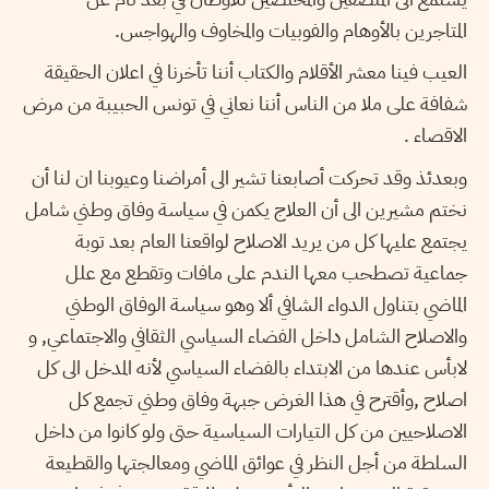
المتاجرين بالأوهام والفوبيات والمخاوف والهواجس.
العيب فينا معشر الأقلام والكتاب أننا تأخرنا في اعلان الحقيقة
شفافة على ملا من الناس أننا نعاني في تونس الحبيبة من مرض
الاقصاء .
وبعدئذ وقد تحركت أصابعنا تشير الى أمراضنا وعيوبنا ان لنا أن
نختم مشيرين الى أن العلاج يكمن في سياسة وفاق وطني شامل
يجتمع عليها كل من يريد الاصلاح لواقعنا العام بعد توبة
جماعية تصطحب معها الندم على مافات وتقطع مع علل
الماضي بتناول الدواء الشافي ألا وهو سياسة الوفاق الوطني
والاصلاح الشامل داخل الفضاء السياسي الثقافي والاجتماعي, و
لابأس عندها من الابتداء بالفضاء السياسي لأنه المدخل الى كل
اصلاح ,وأقترح في هذا الغرض جبهة وفاق وطني تجمع كل
الاصلاحيين من كل التيارات السياسية حتى ولو كانوا من داخل
السلطة من أجل النظر في عوائق الماضي ومعالجتها والقطيعة