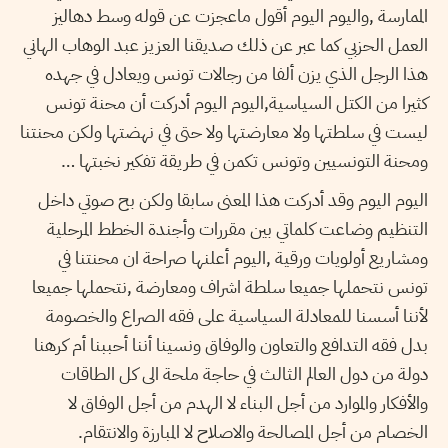
الممارسة ,واليوم اليوم أقول ماعجزت عن قوله وسط دهاليز
العمل الحزبي كما عبر عن ذلك صديقنا العزيز عبد الوهاب الهاني
هذا الرجل الذي يزن ألفا من رجالات تونس ويعادل في جهده
كثيرا من الكتل السياسية,اليوم اليوم أدركت أن محنة تونس
ليست في سلطتها ولا معارضتها ولا حتى في نهضتها ولكن محنتنا
ومحنة التونسيين وتونس تكمن في طريقة تفكير نخبتها …
اليوم اليوم وقد أدركت هذا المعنى سابقا ولكن بح صوتي داخل
التنظيم وضاعت كلماتي بين مقررات وأجندة الخطط المرحلية
ومشاريع أولويات ورقية ,اليوم أعلنها صراحة ان محنتنا في
تونس نتحملها جميعا سلطة اشراف ومعارضة ,نتحملها جميعا
لأننا أسسنا للمعادلة السياسية على فقه الصراع والخصومة
بدل فقه التدافع والتعاون والوفاق ونسينا أننا أحببنا أم كرهنا
دولة من دول العالم الثالث في حاجة ملحة الى كل الطاقات
والأفكار والموارد من أجل البناء لا الهدم من أجل الوفاق لا
الخصام من أجل المصالحة والاصلاح لا المبارزة والانتقام.