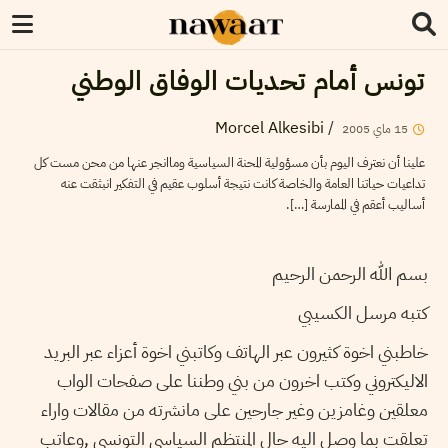
تونس أمام تحديات الوفاق الوطني
Morcel Alkesibi
/
15
ماي
2005
علينا أن نعترف اليوم بأن مسؤولية المحنة السياسية وماانجر عنها من محن مست كل
تداعيات حياتنا العامة والخاصة كانت نتيجة أسلوب عقيم في التفكير انبثقت عنه
أساليب أعقم في الممارسة […].
بسم الله الرحمن الرحيم
كتبه مرسل الكسيبي
خاطبني اخوة كثيرون عبر الهاتف وكاتبني اخوة أعزاء عبر البريد
الاليكتروني وكتب اخرون من بني وطننا على صفحات الواب
معلقين وغامزين وغير جارحين على مانشرته من مقالات واراء
تعلقت بما وصل اليه حال المنتظم السياسي التونسي ,وعاتب