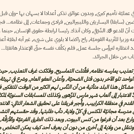
 عمليّة تأميم كبرى, وبدون عوائق تذكر, أعدادا لا يسهان بها -وإن قبل ال
ضين (سابقا) اليسارييّن والليبيراليين, فرادى وجماعات, إلى نظامه… ف
نّ المدعو محمّد الشّرْفي, وكان آنذك رئيسا لرابطة حقوق الإنسان, حينما 
يرا للتّربية القوميّة, راح راكضا لا يلوي على شيىء, غير آبه لبقيّة أعض
صدد انتظاره لترؤّس جلسة عمل, فلم يكلّف نفسه حتّى الإعتذار هاتفيّا
اب من خلال الجرائد.
ر تعذيب يمارسه نظامه, فقُتلت التماسيح, وفككت غرف التعذيب, حي
واحد تلو الآخر بدون قتل الضحيّة, وأعلن العفو العام, وشرع في تهيئة 
اكل هذا البلد متأتية من أن النّاس لهم الكثير من الوقت للتفكير, 
ّ الاعتبار إلى ألعاب شهر مارس للزّهور, وكذلك للمسابقات السنويّة لمل
قدم في منطقة الكراييب, وأُجبر فريقنا على تحقيق الشعار التالي: الانتصا
مدرسة مجانيّة للكنس في كلّ ولاية, دأب طلبتها, وقد حمّستهم الت
ارع بعد أن فرغوا من كنس البيوت, وبعد ذلك الطرق الفرعيّة والأزقّة
نقل من ولاية إلى أخرى من دون أن يعرف أحد كيف يمكن التخلص من