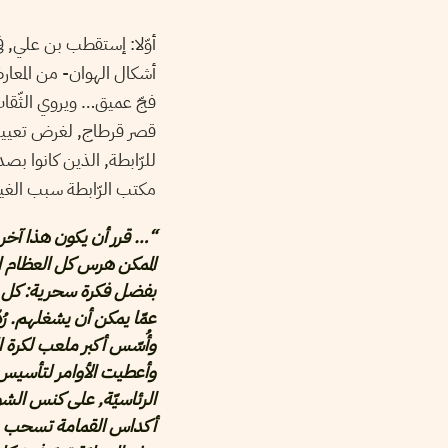
أوّلا: إستقطب بن علي, في
أشكال الهوان- من المعار
فجّ عميق… ويروي الثّقات أ
قصر قرطاج, لغرض تعيينه وز
للرّابطة, الذين كانوا ب
مكتب الرّابطة سبب الغي
“… قرر أن يكون هذا آخ
الممكن هرس كل العظام ال
بفضل فكرة سحرية: كل مش
عمّا يمكن أن يشغلهم. رُد
وأُسّس أكبر ملعب لكرة ال
وأعطيت الأوامر لتأسيس 
الرئاسيّة, على كنس الشو
أكداس القمامة تسحب وت