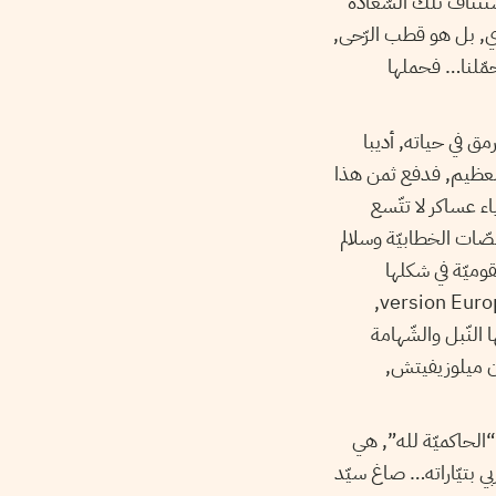
ستئناف تلك السّعادة
ري, بل هو قطب الرّحى,
حمّلنا… فحملها
l -فلقد كان, وبقي إلى آخر رمق في حياته, أديبا
 العظيم, فدفع ثمن هذا
ء عساكر لا تتّسع
صّات الخطابيّة وسلالم
وميّة في شكلها
الأوروفاشستي version euro-fasciste, ومن الإشتراكيّة في شكلها الشرق أوروبي version Europe de l’Est,
النّبل والشّهامة
ان ميلوزيفيتش,
الحاكميّة لله”, هي
ي بتيّاراته… صاغ سيّد