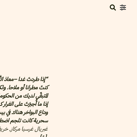
“إذا طردتَ غدا –معاذ ال
كنتَ مطرانا أو ملاحا. ولكن
المتبقّي لديك من الحكومة
إذا ما أُجبرْتَ على الفرار
وداع البواخر هناك في بي
سحرية كانت تلجم اضطرابه
غبريال غرسيا مركاز, خريف ال
]
1
[