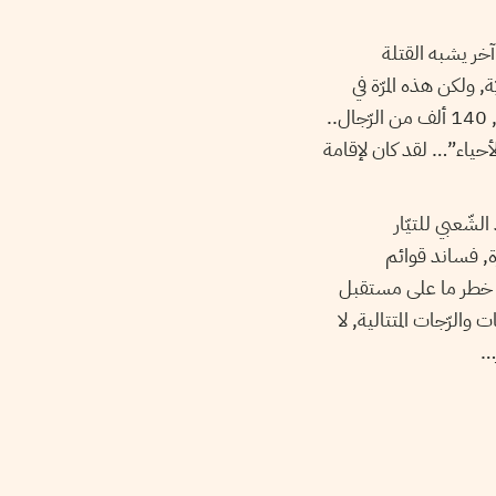
آخر يشبه القتلة
, ولكن هذه المرّة في
شكل إنتاج ضخم… في ظرف وجيز, بضعة سنين, صار عدد المنتسبين إلى أجهزة “الأمن” المختلفة, 140 ألف من الرّجال..
أحياء”… لقد كان لإقامة
تداد الشّعبي للتيّار
ة, فساند قوائم
اك خطر ما على مستقبل
الرّجات المتتالية, لا
ر…