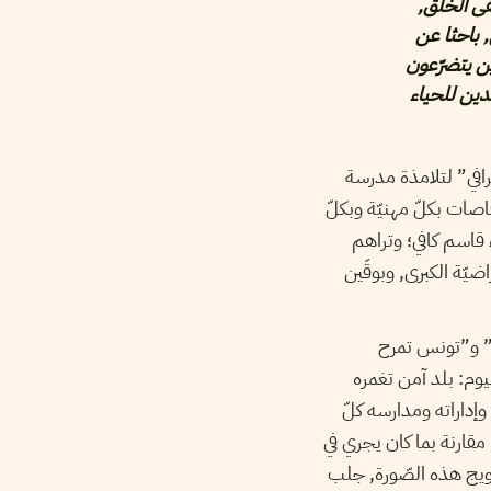
قى الخلق,
, باحثا عن
ين يتضرّعون
قدين للحياء
يغرافي” لتلامذة مدرسة
اصات بكلّ مهنيّة وبكلّ
ء قاسم كافي؛ وتراهم
يّة الكبرى, وبوقَين
س” و”تونس تمرح
يوم: بلد آمن تغمره
إداراته ومدارسه كلّ
رنة بما كان يجري في
ويج هذه الصّورة, جلب