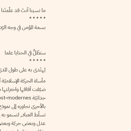
ما نسينا أنتَ قد علّمتَنا
* * * * *
بسمة المؤمن في وجه الرّ
ستظَلُّ في الحنايا علما
* * * * *
يُهتَدى به على طول المد
مأساة الحركة الإسلاميّة أ
ضيّقت آفاقها واختزلتها 
بالأحرى تجاوزه إلى نموذج
تسلّط العباد, لتسمو به إ
عدل وبعض حريّة وبعض كرام