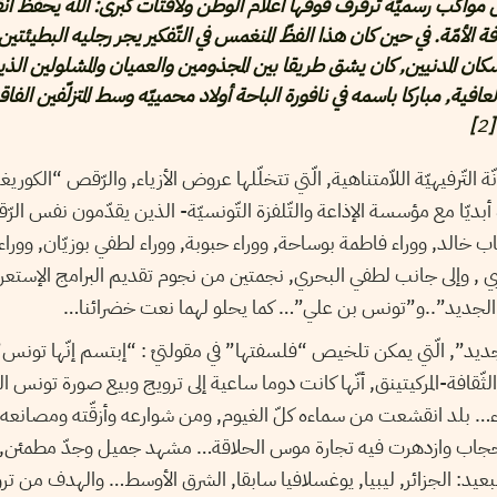
ل مواكب رسميّة ترفرف فوقها أعلام الوطن ولافتات كبرى: الله يحفظ أن
الأمّة. في حين كان هذا الفظّ المنغمس في التّفكير يجر رجليه البطيئتين
كان المدنيين, كان يشق طريقا بين المجذومين والعميان والمشلولين الذ
افية, مباركا باسمه في نافورة الباحة أولاد محمييّه وسط المتزلّفين الفا
[
2
]
ّة التّرفيهيّة اللاّمتناهية, الّتي تتخلّلها عروض الأزياء, والرّقص “الكور
بديّا مع مؤسسة الإذاعة والتّلفزة التّونسيّة- الذين يقدّمون نفس الرّق
شّاب خالد, ووراء فاطمة بوساحة, ووراء حبوبة, ووراء لطفي بوزيّان, وورا
بي , وإلى جانب لطفي البحري, نجمتين من نجوم تقديم البرامج الإستعراض
الجديد”..و”تونس بن علي”… كما يحلو لهما نعت خضرائنا…
جديد”, الّتي يمكن تلخيص “فلسفتها” في مقولتيْ : “إبتسم إنّها تون
ثّقافة-المركيتينق, أنّها كانت دوما ساعية إلى ترويج وبيع صورة تونس ال
ء… بلد انقشعت من سماءه كلّ الغيوم, ومن شوارعه وأزقّته ومصانعه و
ب وازدهرت فيه تجارة موس الحلاقة… مشهد جميل وجدّ مطمئن, مقا
يد: الجزائر, ليبيا, يوغسلافيا سابقا, الشرق الأوسط… والهدف من تر