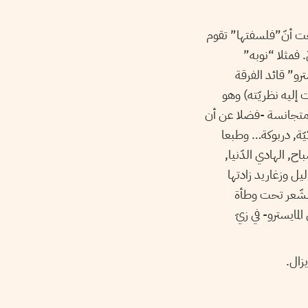
ت أنّ”فلسفتها” تقوم
. فمثلا “نوبه”
رو” قائد الفرقة
ت إليه نظريّته) وهو
 متجانسة -فضلا عن أن
ئيّة, دربوكة… وطبعا
, الهادي الدّنيا,
يّة توليد قصريّة لجنين هجين (hybride), تحت تهاليل وزغاريد زادتها
شّعر تحت وطأة
مايسترو- في زيّ