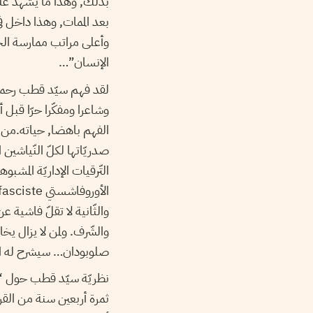
بذلك, وهذا ما يشهد عليه 
بعد الممات, وهذا داخل في
وأعلى مراتب ممارسة الحرّ
الإنسان”…
وشاعرا ومفكّرا حرّا قبل 
الفهم باهضا, حياته.من أع
صدريّاتها لكلّ النّياشين
التّرقيات الإداريّة المش
والثّانية لا تقلّ فاشية 
والشّرف. ولمن لا يزال ي
صلوبودان… سيشرح له الأم
نظريّة سيّد قطب حول “ال
ثمرة أربعين سنة من القرا