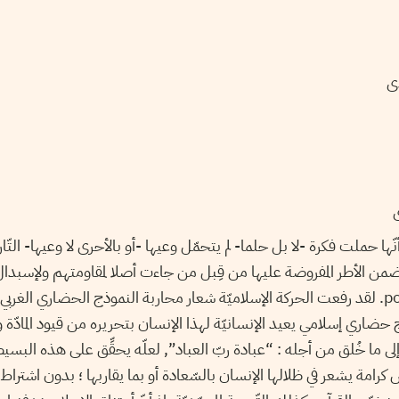
دى
ى
نّها حملت فكرة -لا بل حلما- لم يتحمّل وعيها -أو بالأحرى لا وعيها- التّ
ضمن الأطر المفروضة عليها من قِبل من جاءت أصلا لمقاومتهم ولإسبدال 
حداثيّة post-modernes. لقد رفعت الحركة الإسلاميّة شعار محاربة النموذج الحضاري ال
 حضاري إسلامي يعيد الإنسانيّة لهذا الإنسان بتحريره من قيود المادّة
لى ما خُلق من أجله : “عبادة ربّ العباد”, لعلّه يحقِّق على هذه البس
ة يشعر في ظلالها الإنسان بالسّعادة أو بما يقاربها ؛ بدون اشتراط أع