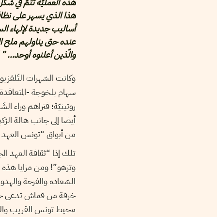
هذه العمليّة تتمّ في شك
هذا الذي يسهر على نظافة 
أساليب جديدة لإلهاء الس
عنده حتى يناولهم ملح الع
والّذين أعلنوه أوحد… ” 
وكانت السّهرات التّلفزيون
سهام بلخوجة -المتعاقدة أ
روتينيّة؛ فتراهم وراء ال
أيضا إلى جانب هالة الرّك
من أبواق “تونس العهد 
تلك إذا “ثقافة العهد ال
وتزهو”! ومن مزايا هذه ال
السّعادة والفرحة والهدو
خرقة من قماش تدعى حجا
محيط تونس القريب والبع