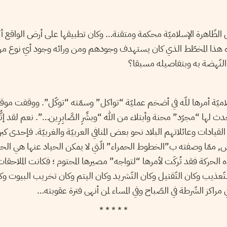
لظّاهرة الإسلاميّة محكمة ومتقنة… وكان تطبيقها على أرض الواقع أكث
اه هذا المخطّط الذي كان يستهدف وجودهم ومن ورائه وجود أيّ نوع من
النّهضة به وبتفاصيله مسبقا؟
ميّة أمرها للّه في أضخم عمليّة “تواكل” وسمّته “توكّل”. ووقفت موقف
دث لها “مجرّد” محنة وأبتلاء من الله “وبشِّرِ الصَّابِرِين…”. نعم لقد إت
القيادات وعائلاتهم البلاد نحو بعض المنافي العربيّة والغربيّة. فإحدى كبرى
نس, ممّا وصفته ب”الخطوط الحمراء” الّتي لا يمكن الحياد عنها هي الح
ه الحركة فقد تُركَت لأمرها “لتواجه” مصيرها المحتوم ؛ فكانت الملاحقا
لتّعذيب وكان التّقتيل وكان التّشريد وكان اليتم وكان تخريب البيوت 
مراكز الشّرطة في الصّباح وفي المساء لمن أنهى فترة عقوبته…
* * * * *