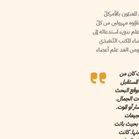
معنيّون بالأمركلّ
جاؤوه مهرولين من كلّ
علم بنبىء استدعائه إلى
اء المكتب التّنفيذي
… ومن الغد علم أعضاء
ث كان من
المستقبل
فوقع البحث
كات الجمال.
ر أو الموت.
شجيعات
, بحيث باتت
ها. كانت