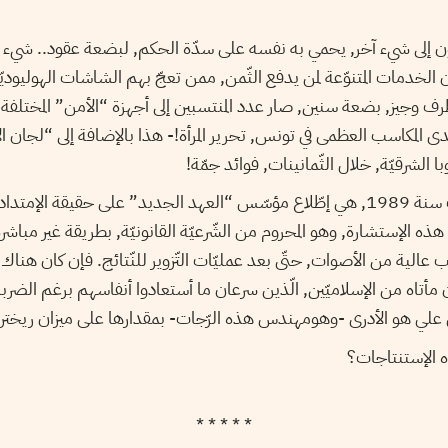
لرّكون إلى شيء آخر, يحمي به نفسه على سدّة الحكم, لبضعة عقود.. شيء 
ن الخدمات المتنوّعة لمن يدفع الثّمن, ممن تعجّ بهم الشاشات الهوليوديّة
ى المكاسب العظمى في تونس, تحرير المرأة!- هذا بالإضافة إلى “لجان ال
الشرقيّة, خلال الثّمانينات, فوائد جمّة!
النّتيجة الثّالثة لإنتخابات سنة 1989, هي إطّلاع مؤسّس “العهد الجديد” على حقيقة الإم
ذه الإستشارة, وهو المحروم من الشّرعيّة القانونيّة, بطريقة غير مباشر
الية من الأصوات, حتّى بعد عمليّات التّزوير للنّتائج. فإن كان هن
اه من الإسلاميّين, الّذين سرعان ما أستعادوا أنفاسهم برغم الضربات و
 بن علي هو الأدرى -وهومهندس هذه الرّجات- بمقدارها على ميزان ريخت
 الإستنتاجات؟
* * * * *