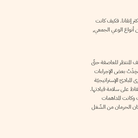
ر إتقانا. فكيف كانت
 أنواع الوعي الجمعي,
 المنتظر للعاصفة حتّى
ُّخِذَتْ بعض الإجراءات
 المبادئ الإستراتيجيّة
فاظ على سلامة قيادتها.
ت وكانت المداهمات
وكان الحرمان من الشّغل