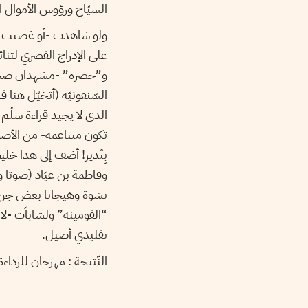
السيّاح ورؤوس الأموال ال
ولو شاهدت -أو غصبت نف
على الإدراج القصري لثنائي
و”حضره” -مشهدان ضخما
السّنفونيّة (أتخيّل هنا 
الذي لا يجيد قراءة سلّ
تكون متناغمة- من الأصوات 
بِنْدير! أضف إلى هذا خ
نشوة وهيجانا بعض جرع 
“القومينه” ولشاباّت -لا 
تقليدي أصيل.
النّتيجة : مهرجان للرداءة الوطنيّة (un festival du mauvais goût) 