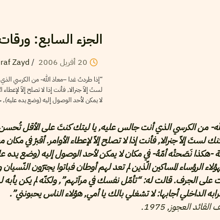
الجزء السابع: ورقات
20
أفريل
2006
/
raf Zayd
“إذا طردتَ غدا –معاذ الله- من الكرسي الذي أ
لستَ إلاّ جنرالا, فأنت إذا لا تصلح إلاّ لإعطاء 
لا يمكن لأحد الوصول إليه (وضع يده عليه), حتّى 
له- من الكرسي الذي أنت جالس عليه, يا ليتك كنتَ على الأقل تُحسن ا
ك لستَ إلاّ جنرالا, فأنت إذا لا تصلح إلاّ لإعطاء الأوامر. أقبرْ في مكان 
 -هكذا نَصَحتْه أمّهُ- في مكان لا يمكن لأحد الوصول إليه (وضع يده عل
 كهؤلاء الرؤساء المساكين الّذين لم تعد لهم أوطان فباتوا يجترّون النّسيان
ت على الجرف. قالت له: “تأمّل نفسك في مرآتهم”, ولكنّه لم يكن يأبه 
 الداخلي أجابها: لا تشغلي بالك يا أمي, هؤلاء الناس يحبونني”.
قائد العجوز, 1975.