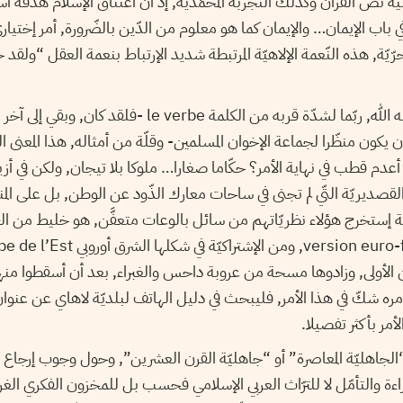
نصّ القرآن وكذلك التّجربة المحمّديّة, إذ أنّ أعتناق الإسلام هدفه ا
 باب الإيمان… والإيمان كما هو معلوم من الدّين بالضّرورة, أمر إختيا
يّة, هذه النّعمة الإلاهيّة المرتبطة شديد الإرتباط بنعمة العقل “ولقد 
لقد فهم سيّد قطب رحمه الله, ربّما لشدّة قربه من الكلمة e verbe
أن يكون منظّرا لجماعة الإخوان المسلمين- وقلّة من أمثاله, هذا المعنى
دم قطب في نهاية الأمر؟ حكّاما صغارا… ملوكا بلا تيجان, ولكن في أزيا
 القصديريّة التّي لم تجنى في ساحات معارك الذّود عن الوطن, بل على المن
بوهة إستخرج هؤلاء نظريّاتهم من سائل بالوعات متعفَّن, هو خليط من الق
عن الأولى, وزادوها مسحة من عروبة داحس والغبراء, بعد أن أسقطوا منها 
خامره شكّ في هذا الأمر, فليبحث في دليل الهاتف لبلديّة لاهاي عن عنو
ر بأكثر تفصيلا.
جاهليّة المعاصرة” أو “جاهليّة القرن العشرين”, وحول وجوب إرجاع “
ءة والتأمّل لا للترّاث العربي الإسلامي فحسب بل للمخزون الفكري الغرب