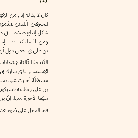
كان لا بدّ له إذا, من ا
المحترفين, الّلذين يقدّمو
ومن النّساء كذلك.. -إحد
بن علي في بعض دول أروبا 
الإسلامي, الذي شارك في ه
مستقلّة أحرزت على نسب ع
بن علي ونظامه فسيكون مأت
سيّما الأخيرة منها. إنّ
فما العمل على ضوء هذه