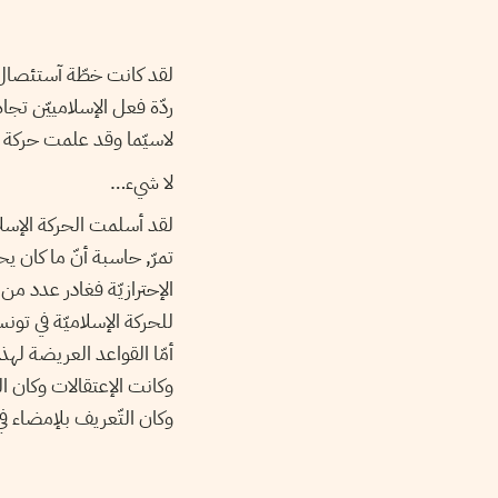
لقد كانت خطّة آستئصال ا
ردّة فعل الإسلامييّن تج
لاسيّما وقد علمت حركة 
لا شيء…
لقد أسلمت الحركة الإسلا
تمرّ, حاسبة أنّ ما كان يح
الإحترازيّة فغادر عدد من 
للحركة الإسلاميّة في تو
أمّا القواعد العريضة لهذ
وكانت الإعتقالات وكان ا
وكان التّعريف بلإمضاء في 