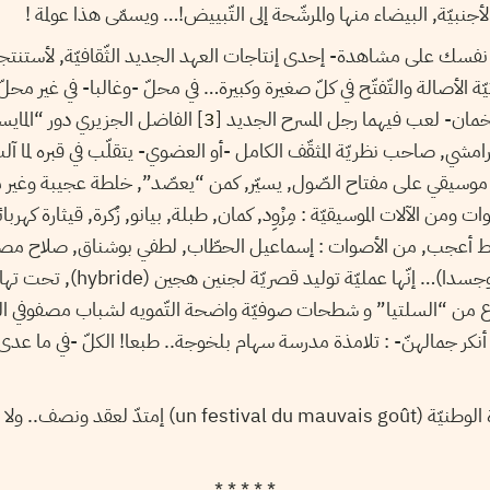
أجنبيّة, البيضاء منها والمرشّحة إلى التّبييض!… ويسمّى هذا عولمة !
سك على مشاهدة- إحدى إنتاجات العهد الجديد الثّقافيّة, لأستنتج
ّة الأصالة والتّفتّح في كلّ صغيرة وكبيرة… في محلّ -وغالبا- في غير محلّ
ن- لعب فيهما رجل المسرح الجديد [
3
] الفاضل الجزيري دور “المايست
قرامشي, صاحب نظريّة المثقّف الكامل -أو العضوي- يتقلّب في قبره لما آل
م موسيقي على مفتاح الصّول, يسيّر, كمن “يعصّد”, خلطة عجيبة وغير
ومن الآلات الموسيقيّة : مِزْوِد, كمان, طبلة, بيانو, زُكرة, قيثارة كهربا
ليط أعجب, من الأصوات : إسماعيل الحطّاب, لطفي بوشناق, صلاح مصباح
وفاطمة بن عيّاد (صوتا وجسدا)… إنّها عمل
من “السلتيا” و شطحات صوفيّة واضحة التّمويه لشباب مصفوفي ال
أنكر جمالهنّ- : تلامذة مدرسة سهام بلخوجة.. طبعا! الكلّ -في ما عدى ال
إمتدّ لعقد ونصف.. ولا يزال.
* * * * *