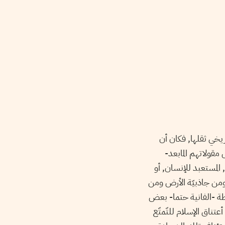
اريخي ثقلها, فكان أن
مقولاتهم المابعد-
غربي, المستعبد للإنسان, أو
 ومن جاذبيّة الأرض ومن
يطة -الفانية حتما- بعض
تناق الإسلام للتّمتّع