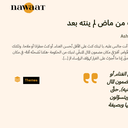
 من ماض لم ينته بعد
Ash
نت جالس عليه, يا ليتك كنتَ على الأقل تُحسن الغناء, أو كنتَ مطرانا أو ملاحا. ولكنك
الأوامر. أقبرْ في مكان مضمون المال المتبقّي لديك من الحكومة -هكذا نَصَحتْه أمّهُ- في مكان
إذا ما أُجبرْتَ على الفرار كهؤلاء الرؤساء الم […].
لغناء, أو
مضمون المال
Themes
يه), حتّى
 ويتسوّلون
لها وبصيغة