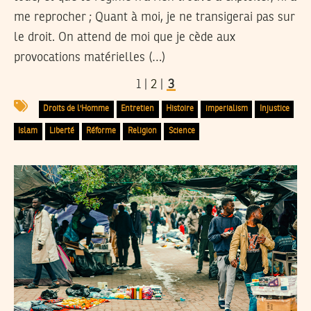
me reprocher ; Quant à moi, je ne transigerai pas sur
le droit. On attend de moi que je cède aux
provocations matérielles (…)
1 |
2
|
3
Droits de l'Homme
Entretien
Histoire
imperialism
Injustice
Islam
Liberté
Réforme
Religion
Science