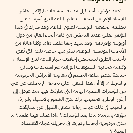
انعقد مؤخرا، بأحد نزل مدينة الحمامات، المؤتمر العاشر
للاتحاد الإفريقي لجمعيات علم المناعة الذي أشرفت على
تنظيمه الجمعية التونسية لعلوم المناعة. وقد شارك في هذا
المؤتمر العالمي عديد الباحثين من كافة أنحاء العالم، من دول
أوروبية وإفريقية. وقد شهد زخما علميا هاما وكمّا هائلا من
الأبحاث التونسية النوعية، نذكر منها خاصة تلك التي تُعنى
بأحدث الطرق لتشخيص إخلالات جهاز المناعة لدى الإنسان،
وكيفية مجابهة التشوهات الوراثية عبر استحداث وسائل
جديدة لدعم مناعة الجسم في مقاومة الأمراض الجرثومية
والسرطان. إلا أن هذا الملتقى -على نجاحه- لم يختلف عن غيره
من المؤتمرات العلمية الهامة التي شاركتُ فيها منذ عودتي إلى
أرض الوطن. فجميعها ترك لديّ الشعور بالاستياء والمرارة،
والسبب في ذلك غياب إجابة تشفي الغليل عن تساؤلات
مؤرقة ومزمنة: ماذا بعد المؤتمرات؟ ماذا عملنا فيما علمنا؟ ما
مدى مردودية أبحاثنا ودورها في تحريك عجلة الاقتصاد
الوطني؟