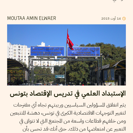
2015
أوت
14
MOUTAA AMIN ELWAER
الإستبداد العلمي في تدريس الإقتصاد بتونس
يثير انغلاق المسؤولين السياسيين وريبتهم تجاه أي مقترحات
لتغيير التوجهات الاقتصادية الكبرى في تونس، دهشة المتتبعين
ومن خلفهم قطاعات واسعة من المجتمع التي لا تتوانى في
التعبير عن امتعاضها من ذلك. حتى أنك قد تحس بأن