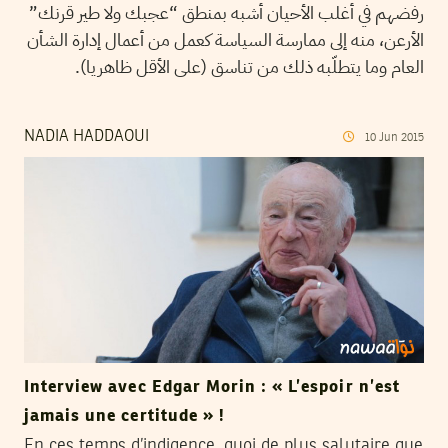
رفضهم في أغلب الأحيان أشبه بمنطق “عجبك ولا طير قرنك”
الأرعن، منه إلى ممارسة السياسة كعمل من أعمال إدارة الشأن
العام وما يتطلّبه ذلك من تناسق (على الأقل ظاهريا).
NADIA HADDAOUI
10
Jun
2015
Interview avec Edgar Morin : « L’espoir n’est
jamais une certitude » !
En ces temps d’indigence, quoi de plus salutaire que