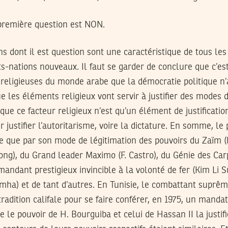
première question est NON.
ons dont il est question sont une caractéristique de tous le
ats-nations nouveaux. Il faut se garder de conclure que c’e
 religieuses du monde arabe que la démocratie politique n’
 que les éléments religieux vont servir à justifier des mode
e que ce facteur religieux n’est qu’un élément de justificati
 justifier l’autoritarisme, voire la dictature. En somme, le
e que par son mode de légitimation des pouvoirs du Zaïm (
ng), du Grand leader Maximo (F. Castro), du Génie des Car
ndant prestigieux invincible à la volonté de fer (Kim Li S
ha) et de tant d’autres. En Tunisie, le combattant suprêm
tradition califale pour se faire conférer, en 1975, un mandat
re le pouvoir de H. Bourguiba et celui de Hassan II la justifi