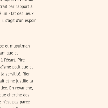
trait par rapport à
é un Etat des lieux
l s’agit d’un espoir
rabe et musulman
slamique et
 l’écart. Pire
haïsme politique et
la servilité. Rien
t et ne justifie la
ustice. En revanche,
nque cherche des
ce n’est pas parce