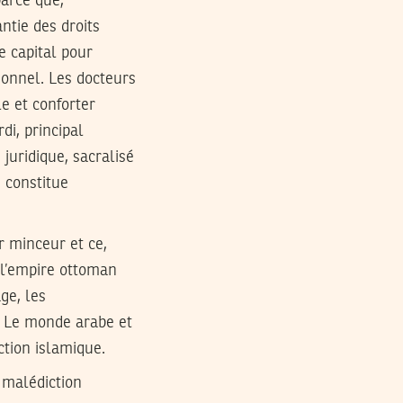
parce que,
ntie des droits
e capital pour
ionnel. Les docteurs
le et conforter
di, principal
s juridique, sacralisé
, constitue
r minceur et ce,
 l’empire ottoman
age, les
s. Le monde arabe et
tion islamique.
 malédiction