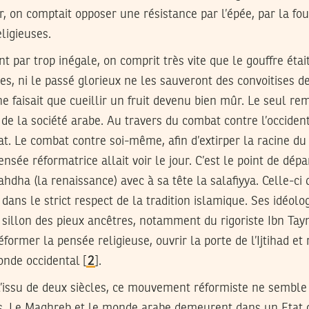
r, on comptait opposer une résistance par l’épée, par la fo
ligieuses.
nt par trop inégale, on comprit très vite que le gouffre éta
es, ni le passé glorieux ne les sauveront des convoitises de
ne faisait que cueillir un fruit devenu bien mûr. Le seul rem
de la société arabe. Au travers du combat contre l’occident 
t. Le combat contre soi-même, afin d’extirper la racine du 
ensée réformatrice allait voir le jour. C’est le point de d
hdha (la renaissance) avec à sa tête la salafiyya. Celle-ci
dans le strict respect de la tradition islamique. Ses idéolo
 sillon des pieux ancêtres, notamment du rigoriste Ibn Taym
former la pensée religieuse, ouvrir la porte de l’Ijtihad et
nde occidental [
2
].
 l’issu de deux siècles, ce mouvement réformiste ne semble 
ls. Le Maghreb et le monde arabe demeurent dans un Etat cr