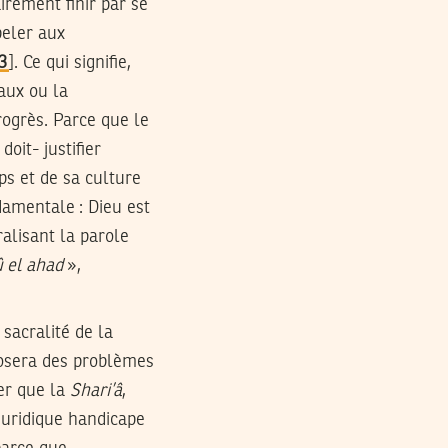
irement finir par se
peler aux
3
]. Ce qui signifie,
aux ou la
rogrès. Parce que le
oit- justifier
ps et de sa culture
damentale : Dieu est
alisant la parole
û el ahad
»,
 sacralité de la
 posera des problèmes
mer que la
Shari’â
,
juridique handicape