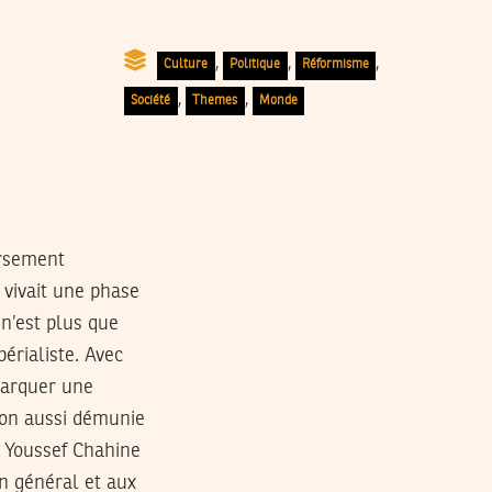
,
,
,
Culture
Politique
Réformisme
,
,
Société
Themes
Monde
ersement
ivait une phase
n’est plus que
érialiste. Avec
ébarquer une
tion aussi démunie
r Youssef Chahine
en général et aux