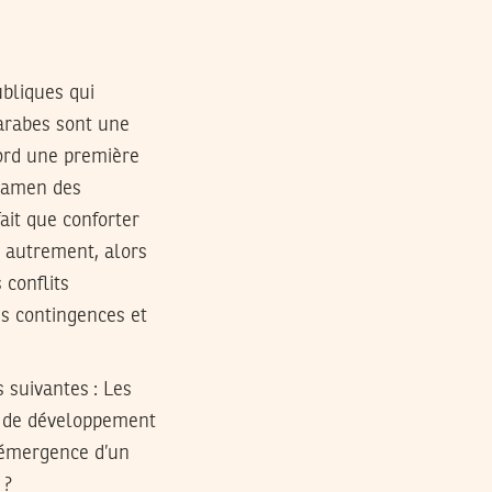
ubliques qui
arabes sont une
bord une première
examen des
it que conforter
e autrement, alors
 conflits
es contingences et
s suivantes : Les
s de développement
l’émergence d’un
 ?