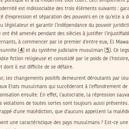
té politique et à la modernité tout court. Ceci simplement 
odernité est indissociable des trois éléments suivants : gara
é d’expression et séparation des pouvoirs en ce qu’elle a d
u législateur et garantir l’indépendance du pouvoir juridict
ont été amenés pendant des siècles à justifier l’injustifiab
vernants, à commencer par le premier d’entre eux, El Mawar
 sunnite [
4
] et du système judiciaire musulman [
5
]. Ce leg
le fiction religieuse et consolidé par le poids de l’histoire
dont il est difficile de se défaire.
ur, les changements positifs demeurent déroutants par leu
aux Etats musulmans qui succéderont à l’effondrement de
onisation ensuite. En effet, l’autocratie, la répression sauv
es violations de toutes sortes sont toujours aussi présente
ppé d’une malédiction, que d’aucuns appellent la malédic
aiment une caractéristique des pays musulmans ? Est-ce une