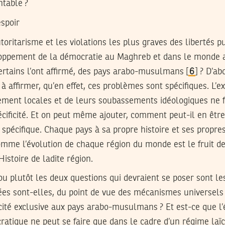
table ?
espoir
utoritarisme et les violations les plus graves des libertés p
oppement de la démocratie au Maghreb et dans le monde 
ertains l’ont affirmé, des pays arabo-musulmans [
6
] ? D’a
 à affirmer, qu’en effet, ces problèmes sont spécifiques. L’
ment locales et de leurs soubassements idéologiques ne fa
écificité. Et on peut même ajouter, comment peut-il en êtr
spécifique. Chaque pays à sa propre histoire et ses propres
omme l’évolution de chaque région du monde est le fruit d
’Histoire de ladite région.
 ou plutôt les deux questions qui devraient se poser sont le
ées sont-elles, du point de vue des mécanismes universel
icité exclusive aux pays arabo-musulmans ? Et est-ce que 
ratique ne peut se faire que dans le cadre d’un régime laïc