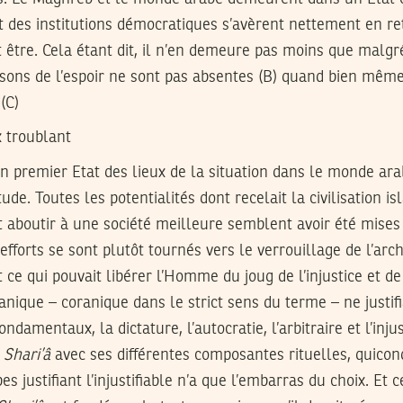
 et des institutions démocratiques s’avèrent nettement en re
t être. Cela étant dit, il n’en demeure pas moins que malgr
aisons de l’espoir ne sont pas absentes (B) quand bien même i
(C)
x troublant
’un premier Etat des lieux de la situation dans le monde a
tude. Toutes les potentialités dont recelait la civilisation i
 aboutir à une société meilleure semblent avoir été mises à
efforts se sont plutôt tournés vers le verrouillage de l’arc
 ce qui pouvait libérer l’Homme du joug de l’injustice et de 
anique – coranique dans le strict sens du terme – ne justifiai
fondamentaux, la dictature, l’autocratie, l’arbitraire et l’inj
a
Shari’â
avec ses différentes composantes rituelles, quico
es justifiant l’injustifiable n’a que l’embarras du choix. Et 