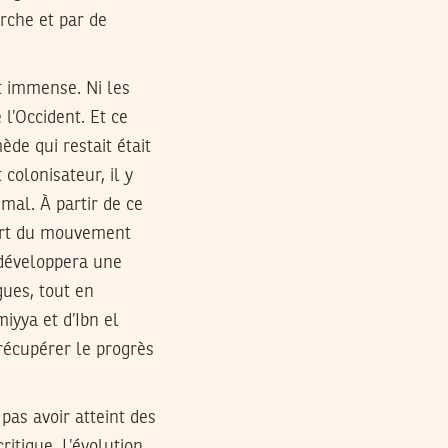
urche et par de
it immense. Ni les
 l’Occident. Et ce
ède qui restait était
colonisateur, il y
mal. À partir de ce
épart du mouvement
 développera une
gues, tout en
iyya et d’Ibn el
 récupérer le progrès
pas avoir atteint des
itique. L’évolution