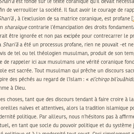
Shari’â
est fondé sur le texte coranique qu’il devait nécessa
in de verrouiller la société. Il faut avoir le courage de rap
Shari’â
, à l’exclusion de sa matrice coranique, est profane [
on
sharaïque
contrarie l’émancipation des droits fondament
rait être ignorée et non pas excipée pour contrecarrer le p
la
Shari’â
a été un processus profane, rien ne pouvait -et ne d
’avis de tel ou tel théologien musulman, produit de son tem
ile de rappeler ici aux musulmans une vérité coranique fon
ole est sacrée. Tout musulman qui prêche un discours sacr
ire des péchés au regard de l’Islam : «
el’chirqo bil’ouâhid
omme à Dieu.
des choses, tant que des discours tendant à faire croire à la
oreilles naïves et attentives, alors la tradition islamique
dernité politique. Par ailleurs, nous n’hésitons pas à affir
uel, en tant que socle du pouvoir politique et du système 