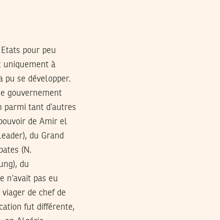
s Etats pour peu
st uniquement à
a pu se développer.
s de gouvernement
on parmi tant d’autres
 pouvoir de Amir el
leader), du Grand
pates (N.
ung), du
e n’avait pas eu
 viager de chef de
cation fut différente,