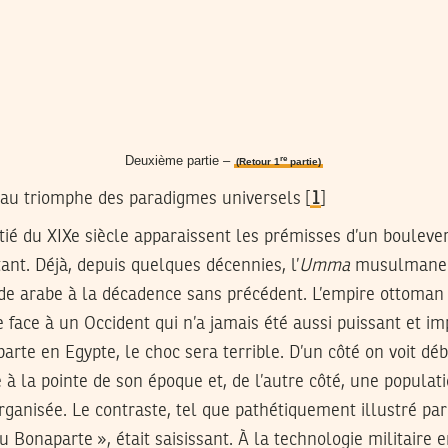
Deuxième partie –
re
(Retour 1
partie)
e au triomphe des paradigmes universels
[
1
]
tié du XIXe siècle apparaissent les prémisses d’un boulev
tant. Déjà, depuis quelques décennies, l’
Umma
musulmane v
de arabe à la décadence sans précédent. L’empire ottoman 
face à un Occident qui n’a jamais été aussi puissant et imp
parte en Egypte, le choc sera terrible. D’un côté on voit d
e à la pointe de son époque et, de l’autre côté, une popula
rganisée. Le contraste, tel que pathétiquement illustré pa
u Bonaparte », était saisissant. À la technologie militaire 