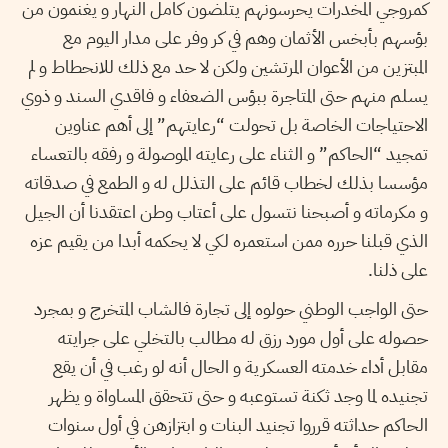
كمروجي المخدرات يحرسونهم يتلضون كامل النهار و يغنمون من
بؤسهم بأبخس الأثمان وهم في كر وفر على مدار اليوم مع
المبتزين من الأعوان المرتشين ولكن لا حد مع ذلك للانحطاط و لم
يسلم منهم حتى المتاجرة ببؤس الضعفاء و فاقدي السند و ذوي
الاحتياجات الخاصة بل تحولت “رعايتهم” إلى أهم عناوين
تمجيد “الحاكم” و الثناء على رعايته الموصولة و رفقه بالتعساء
مؤسسا بذلك لخطاب قائم على التذلل له و الطمع في صدقاته
و مكرماته و أصبحنا نتسول على أعتاب وطن اعتقدنا أن الجيل
الذي قبلنا حرره ممن استعمره لكي لا يحكمه أبدا من يقيم عزه
على ذلنا.
حتى الواجب الوطني حولوه إلى تجارة فالشاب المتخرج و بمجرد
حصوله على أول مورد رزق له مطالب بالتخلي على جرايته
مقابل أداء خدمته العسكرية و الحال أنه لو رغب في أن يقع
تجنيده لما وجد ثكنة تستوعبه و حتى تتحقق المساواة و يظهر
الحاكم حداثته قرروا تجنيد البنات و ابتزازهن في أول سنوات