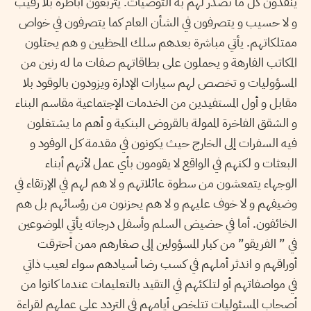
ينفذون كل ما تصدر لهم به التوصيات. يتربعون أباطرة بلا رقيب
و لا حسيب و يتصرفون في الشأن العام كما يتصرفون في خواص
ممتلكاتهم. يأتي مباشرة بعدهم سلك المحظيين و هم يحتلون
المكاتب الفارهة و يحملون على بطاقاتهم صفات ما له رنين من
المسؤوليات و تخصص لهم سيارات الإدارة ويزودون بالوقود بلا
مقابل و أول المستفيدين من الخدمات الإجتماعية مقاسم البناء
و الشقق الفاخرة الممولة بالقروض البنكية و أهم ما يشتغلون
فيه السفرات إلى الخارج حيث يكونون في مقدمة كل الوفود و
البعثات و لكنهم في الواقع لا يقومون بأي عمل لأنهم أبناء
الوجهاء يتمعشون من سطوة عائلاتهم و لا هم لهم في الإرتقاء في
وضيفهم و لا خوف عليهم و لا هم يحزنون من رؤسائهم بل هم
الخائفون. أما في حضيض السلم وأسفل درجاته يأتي الموضوعين
في ” الفريقو” من كبار المسؤولين إلى صغارهم ممن أحترقت
أوراقهم و اندثر أملهم في كسب رضا أسيادهم سواء لعيب ذاتي
في مواصفاتهم أو لتلكئهم في التقيد بالتعليمات عندما كانوا من
أصحاب المسئوليات تتلخص أيامهم في التردد على عملهم لقراءة