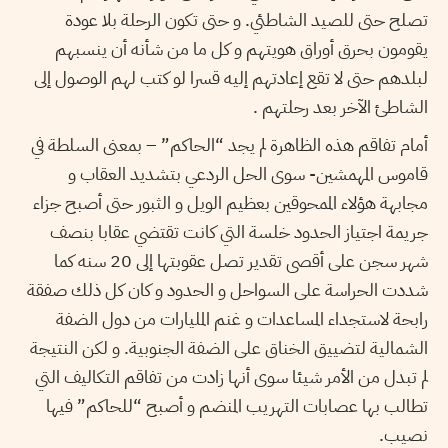
تصلح حتى للصيد الشاطئي. و حتى تكون الرحلة بلا عودة
يقومون بحرق أوراق هويتهم و كل ما من شأنه أن ينسبهم
لبلدهم حتى لا تقع إعادتهم إليه قسرا لو كتب لهم الوصول إلى
الشاطئ الآخر بعد رحلتهم .
أمام تفاقم هذه الظاهرة لم يجد “الحاكم” – بمعنى السلطة في
قاموس المهمشين- سوى الحل الردعي بتشديد العقاب و
مجابهة هؤلاء الممحوقين بعظيم الويل و الثبور حتى أصبح جزاء
جريمة اجتياز الحدود خلسة التي كانت تقتضي عقابا بنصف
شهر سجن على أقصى تقدير تصل عقوبتها إلى 20 سنه كما
شددت الحراسة على السواحل و الحدود و كان كل ذلك صفقة
رابحة لاستجداء المساعدات و غنم المليارات من دول الضفة
الشمالية لتضييق الخناق على الضفة الجنوبية. و لكن النتيجة
لم تبدل من الأمر شيئا سوى أنها زادت من تفاقم التكاليف التي
تطالب بها عصابات التهريب المنضم و أصبح “للحاكم” فيها
نصيب.