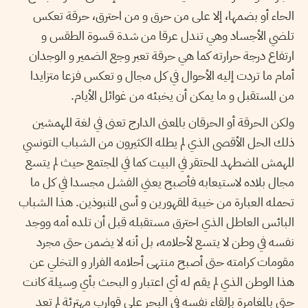
الحاء أو بضمها، إلا على من حرق و من احترق، حرقة تعكس
تلضي الأجساد وهي تندل عرقا من شدة قسوة الطقس و
ارتفاع درجة حرارته كما هي حرقة تعبر وجع الضمير و الوجدان
أمام ما تردت إليه الأحوال في كل مجال و تعكس فزعا متزايدا
من المستقبل و ما يمكن أن يخبئه من غوائل الأيام.
ولكن الحرقة أو الحرقان بالمعنى الدارج تعنى في لغة المهمشين
ذلك الحل الأقصى الذي لم يطله الكثيرون من الشباب التونسي
المهمش المضطهد المحتقر في البيت كما في المجتمع حيث لم يتسع
مجال بلاده لاستيعابه فأصبح يعني الفشل مجسدا في كل ما
تحمله العبارة من خيبة المقهورين و أسى المنبوذين. هذا الشباب
البائس العاطل الذي احترق مستقبله قبل أن تلده أمه ووجد
نفسه في وطن لا يتسع لأحلامه، بل أنه لا يضمن حتى مجرد
مقومات كرامته حتى أصبح منتهى أحلامه الفرار و التخلي عن
هذا الوطن الذي لم يقم له أي اعتبار و البحث بأي وسيلة كانت
حتى بالمغامرة بإلقاء نفسه في البحر على قوارب مهترئة لم تعد