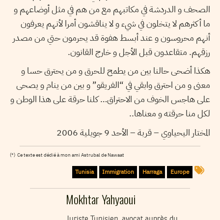
الصحف و الدردشة في مكاتبهم مع من هم في مثل أوضاعهم و
ما أكثرهم لا يتخلون في شيء و لا يناقشون أمرا لأنهم يعرفون
أنهم محروسون و عند أبسط هفوة قد يحرمون حتي من مصدر
رزقهم. متقاعدون قبل الأجل و خارج القانون.
هكذا أضحى حالنا بين من يطمح للحرق و من يحترق حسا و
معنى و من احترق وابقي في “الفريقو” و بين من ينام و يصحى
على هاجس الخوف من الاحتراق… كلنا حرقة على هذا الوطن و
لكل منا حرقته و معناها..
المختار اليحياوي – قربة – الأحد 9 جويلية 2006
(*)
Ce texte est dédié à mon ami Astrubal de Nawaat
Tunisia
Immigration
Harraga
Europe
Mokhtar Yahyaoui
Juriste Tunisien, avocat auprès du