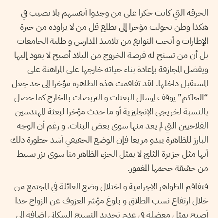
الحرقة التي كانت حكرا على من وجدوا أنفسهم بلا نصيب في
هكذا وطن تحولت مؤخرا إلى تطلع قل من لا يراوده من خيرة
الإطارات و أنجب النوابغ من تلاميذ المدارس و طلبة الجامعات
بل أن من تسنح له فرصة الخروج من البلاد أصبح لا يعود إليها
ويفضل المجازفة بإعادة بناء حياته خارجها على المراهنة على
المستقبل داخلها. لقد تفاقمت هذه الظاهرة مؤخرا إلى حد جعل
“الحاكم” يوقف إرسال البعثات و التربصات بالخارج كما حصل
بالنسبة لخريجي الإنجليزية أو ما حدث مؤخرا لبعثة المهندسين
الفلاحيين التي لم يعد منها سوى بعض البنات. و رغم أن الوجه
البارز للظاهرة يبدو مريعا فإن الوضع الحقيقي أشد خطورة ذلك
أنها مثل جزيرة الثلج لا يمثل الجزء الظاهر منا سوى نزر بسيط
من حقيقة حجمها المغمور.
فتفاقم الظواهر الإجرامية و اختلال وضع العائلة في المجتمع من
خلال ارتفاع نسب الطلاق و بلوغ مؤشر العزوف عن الزواج حدا
أصبح يمثل معضلة في عدم تجديد النسيج السكاني إضافة إلى