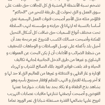
تضخم نسبة الأنشطة الهامشية في كل المجالات حتى طغت على
سوق العمل و التي تحولت إلى طريقة للتحرر من “الحاكم”
فالمؤجر مثله مثل الأجير أصبحت قنوات العمل الرسمية تعني
أساسا بالنسبة له ارتهانا في جرايته و مؤسسته لنهب السلطة
تحت مختلف أنواع المسميات حتى ضاقت كل أشكال التحيل
الممكنة وأصبحت مسالك الكسب المشروع غير مربحة بعد أن
أحيل بلد بأكمله على توسل الوساطات و الوجاهات للتخفيف
من شطط الضرائب و الأداءات أن لم يكن البحث عن العمولات و
الرشاوي و غيرها من طرق الدخل الجانبية لمجابهة تكاليف
الحياة و قد بلغت فواتير التزود بالماء الصالح للشراب و كهرباء
الإنارة و غاز الطهي و التدفئة و غيرها من المعاليم التي لا حد لها و
لا آخر وسيلة للابتزاز و النهب المنظم لإفقار مجتمع بأسره وهو
يشاهد بذخ الطغاة و لا يكاد يجد بما يقتات. شوارعنا عمتها
الفوضى و أصبحت أرصفتها تتنازعها مافيات عصابات التهريب
لتروج عليها بضائعها القذرة مستغلة شبابا في عمر الورود تماما