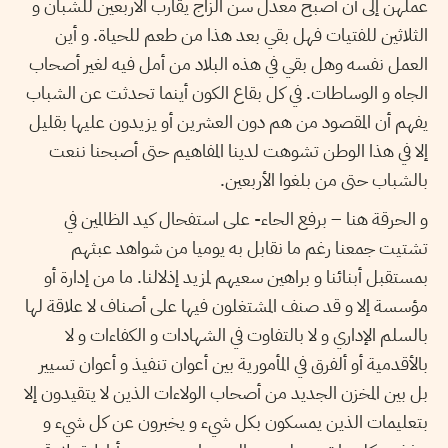
عملهن إلى أن أصبح معدل سن الزاج يقارب الأربعين للشبان و
الثلاثين للفتيات فهل بقي بعد هذا من طعم للحياة. و أين
العمل نفسه وهل بقي في هذه البلاد من أمل فيه لغير أصحاب
الجاه و الوساطات. في كل بقاع الكون أينما تحدثت عن الشباب
يفهم أن المقصود من هم دون العشرين أو يزيدون عليها بقليل
إلا في هذا الوطن تشوهت لدينا المفاهيم حتى أصبحنا ننعت
بالشباب حتى من بلغوا الأربعين.
و الحرقة هنا – برفع الحاء- على استفحال كيد الظالمين في
تشتيت جمعنا رغم ما نقابل به يوميا من شواهد عبثهم
بمستقبل أبنائنا و براهين سعيهم لمزيد إذلالنا. ما من إدارة أو
مؤسسة إلا و قد صنف المشتغلون فيها على أصناف لا علاقة لها
بالسلم الإداري و لا بالتفاوت في الشهادات و الكفاءات و لا
بالأقدمية أو ألفرق في المأمورية بين أعوان تنفيذ و أعوان تسيير
بل بين المخزن الجديد من أصحاب الولاءات الذين لا يتقيدون إلا
بتعليمات الذين يمسكون بكل شيء و يخبرون عن كل شيء و