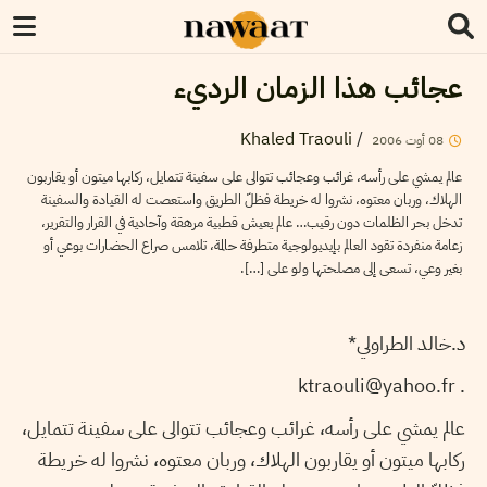
عجائب هذا الزمان الرديء
Khaled Traouli
/
08
أوت
2006
عالم يمشي على رأسه، غرائب وعجائب تتوالى على سفينة تتمايل، ركابها ميتون أو يقاربون
الهلاك، وربان معتوه، نشروا له خريطة فظلّ الطريق واستعصت له القيادة والسفينة
تدخل بحر الظلمات دون رقيب… عالم يعيش قطبية مرهقة وآحادية في القرار والتقرير،
زعامة منفردة تقود العالم بإيديولوجية متطرفة حالمة، تلامس صراع الحضارات بوعي أو
بغير وعي، تسعى إلى مصلحتها ولو على […].
د.خالد الطراولي*
. ktraouli@yahoo.fr
عالم يمشي على رأسه، غرائب وعجائب تتوالى على سفينة تتمايل،
ركابها ميتون أو يقاربون الهلاك، وربان معتوه، نشروا له خريطة