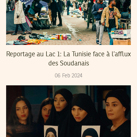
Reportage au Lac 1: La Tunisie face à l’afflux
des Soudanais
06
Feb
2024