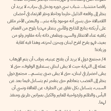
راقصا منتشيا… شباب نسي دوره ودخل في سراب، لا يريد أن
ينظر إلى واقعه الذليل خارجا وداخلا وخيّر الارتماء في أحضان
اللامبالاة حتى ينسى أنه موجود وأنه بشر… والبعض الآخر ملقى
على أريكته يتابع المذابح والمآسي ينتظر مهديا يلوح من الغمام
يكفيه عناء الانتظار والسهر، ويطمئن ذاته بأنه مقاوم ولو من
بعيد، فهو يفرح لفرح لبنان ويحزن لحزنه، وهذا فيه كفاية
وزيادة!
4/ مجتمع دولي لا يريد أن يفتح عينيه، يترقب أن يتم الإرهاب
عمله إلى النهاية حيث لا يبقى لبناني يستطيع الوقوف، حتى لا
يبقى اخضرار في لبنان، حتى لا يبقى صبي يبتسم… مجتمع دولي
ينظر إلى الغضب يتعاظم حتى ينفجر ثم يتساءل فيما بعد عن
السبب، يتساءل بكل نفاق عن التطرف عن المغالاة ونسي أن
اليأس والظلم وازدواجية المعايير والكيل بميزانين طريق ومنفذ
لهما.