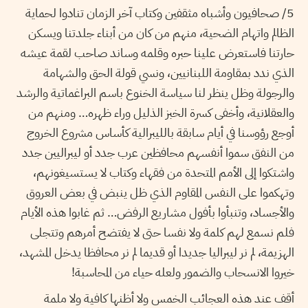
5/ صحافيون وأشباه مثقفين وكتاب آخر الزمان تنادوا لحماية
الظالم واتهام الضحية، منهم من كان من أبناء جلدتنا ويسكن
حارتنا فاستعرض علينا حبره وقلمه وساند صاحب لقمة عيشه
الذي ندد بمقاومة اللبنانيين، ونسي قولة الحق والشهامة
والرجولة وظل ينظر لنا سياسة الخنوع باسم البراغماتية والرشد
والعقلانية، وأخفى كسرة الخبز الذليل وراء ظهره… ومنهم من
أوجع رؤوسنا في أيام سابقة بالليبرالية كأساس مشروع الخروج
من النفق سموا أنفسهم محافظين عرب جدد أو ليبراليين جدد
واشتكوا إلى الأمم المتحدة من فقهاء وكتاب لا يستسيغونهم،
وتهكموا على النفس المقاوم الذي ظل ينبض في بعض العروق
والأجساد، وتنبأوا بأفول مشاريع الرفض… ثم غابوا هذه الأيام
فلم نسمع لهم كلمة ولا نفسا حتى لا يفتضح أمرهم وتتجلى
الهزيمة، لم نر ليبراليا جديدا أو قديما لم نر محافظا يدخل المشهد،
خيروا الانسحاب والضمور ولعله حياء من المحاسبة!
أقف عند هذه العجائب الخمس ولا أظنها كافية ولا ملمة