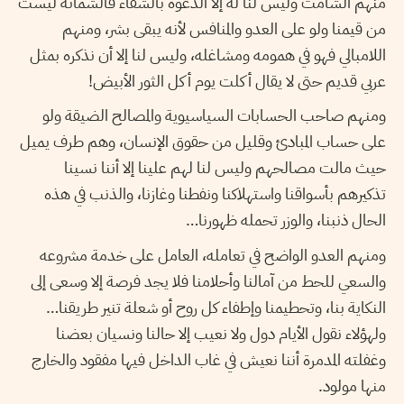
منهم الشامت وليس لنا له إلا الدعوة بالشفاء فالشماتة ليست
من قيمنا ولو على العدو والمنافس لأنه يبقى بشر، ومنهم
اللامبالي فهو في همومه ومشاغله، وليس لنا إلا أن نذكره بمثل
عربي قديم حتى لا يقال أكلت يوم أكل الثور الأبيض!
ومنهم صاحب الحسابات السياسيوية والمصالح الضيقة ولو
على حساب المبادئ وقليل من حقوق الإنسان، وهم طرف يميل
حيث مالت مصالحهم وليس لنا لهم علينا إلا أننا نسينا
تذكيرهم بأسواقنا واستهلاكنا ونفطنا وغازنا، والذنب في هذه
الحال ذنبنا، والوزر تحمله ظهورنا…
ومنهم العدو الواضح في تعامله، العامل على خدمة مشروعه
والسعي للحط من آمالنا وأحلامنا فلا يجد فرصة إلا وسعى إلى
النكاية بنا، وتحطيمنا وإطفاء كل روح أو شعلة تنير طريقنا…
ولهؤلاء نقول الأيام دول ولا نعيب إلا حالنا ونسيان بعضنا
وغفلته المدمرة أننا نعيش في غاب الداخل فيها مفقود والخارج
منها مولود.