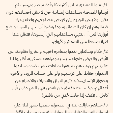
1/ بعثوا للمعتدي قنابل أكثر فتكا وأعظم قتلا وتهجيرا، ثم
أرسلوا للضحية مساعدات إنسانية حتى لا تبقى أجسادهم دون
دفن، ولا يبقى الجريح يئن فيقض مضاجعهم ولعله يحرك
ضمائرهم إن كان للضمائر وجود! رفضوا أن تنتهي الحرب وتضع
أوزارها قبل أن تنتهي مساعداتهم التي أرسلوها، فتبقى عبئا
ثقيلا ضاغطا على الضمائر والأرواح.
2/ حكام وسلاطين نددوا بمغامرة أخيهم واعتبروا مقاومته عن
الأرض والعرض طفولة سياسية ومراهقة عسكرية، أظهروا لنا
عقلانيتهم ورشدهم ، فرفعوا بطاقات حمراء ضده وساندوا
العدوان حفاظا على كراسيهم ولو على حساب المروءة والأخوة
وحقوق الإنسان…فجاءتهم التهاني والاعتراف والاحترام من
أعدائهم، وإذا جاءت مذمتي من ناقص فهي الشهادة لي بأني
كامل… فكيف إذا جاءت محمدتي من ناقص!
3/ جماهير مازالت تتيه في الصحراء، بعضها يسهر ليله على
أصوات الفن والفنانات و المهرجانات، فيحظر بعشرات الآلاف