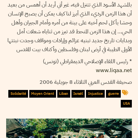
بالمشهد الأسود الذي تتنزل فيه، غير أني أريد أن أهمس من بعيد
أن هذا الزمن الرديء الذي أبرز لنا كيف يمكن أن يصبح الإنسان
وحشا يأكل لحم أخيه على بينة من أمره وأمام الجيران وأهل
الحي… إن هذا الزمن المنحط قد تبرز من ثناياه شعلات أمل
وبدايات تاريخ جديد تبنيه عزائم وإرادات ومواقف وجدت نبتتها
الأولى الطيبة في أرض لبنان وفلسطين وأكناف بيت المقدس
* رئيس اللقاء الإصلاحي الديمقراطي (تونس)
www.liqaa.net
صحيفة القدس العربي الثلاثاء 8 جويلية 2006
Solidarité
Moyen Orient
Liban
Israël
Injustice
guerre
USA