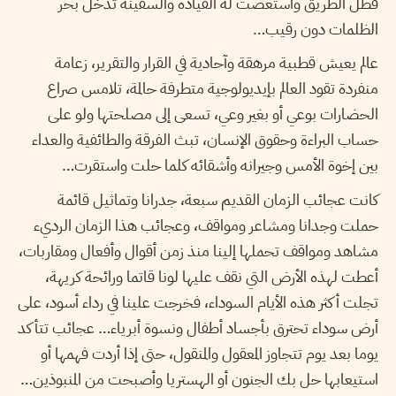
فظلّ الطريق واستعصت له القيادة والسفينة تدخل بحر
الظلمات دون رقيب…
عالم يعيش قطبية مرهقة وآحادية في القرار والتقرير، زعامة
منفردة تقود العالم بإيديولوجية متطرفة حالمة، تلامس صراع
الحضارات بوعي أو بغير وعي، تسعى إلى مصلحتها ولو على
حساب البراءة وحقوق الإنسان، تبث الفرقة والطائفية والعداء
بين إخوة الأمس وجيرانه وأشقائه كلما حلت واستقرت…
كانت عجائب الزمان القديم سبعة، جدرانا وتماثيل قائمة
حملت وجدانا ومشاعر ومواقف، وعجائب هذا الزمان الرديء
مشاهد ومواقف تحملها إلينا منذ زمن أقوال وأفعال ومقاربات،
أعطت لهذه الأرض التي نقف عليها لونا قاتما ورائحة كريهة،
تجلت أكثر هذه الأيام السوداء، فخرجت علينا في رداء أسود، على
أرض سوداء تحترق بأجساد أطفال ونسوة أبرياء… عجائب تتأكد
يوما بعد يوم تتجاوز المعقول والمنقول، حتى إذا أردت فهمها أو
استيعابها حل بك الجنون أو الهستريا وأصبحت من المنبوذين…