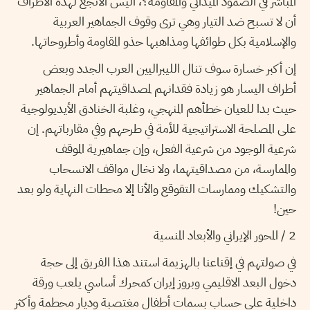
المباشر في الصمود الميداني والمقاومة؟، أليس الأنجع لهذه الأطراف
أن لا تسبح ضد التيار وهي ترى وقوف الجماهير العربية
والإسلامية بكل طوائفها ومذاهبها حذو المقاومة وأطروحاتها.
إن أكبر خسارة سوف تنال الليبراليين العرب الجدد وبعض
أطراف اليسار هو زيادة فقدانهم لمصداقيتهم أمام الجماهير
حيث بدا للعيان خطأهم المنهجي، وغلبة الخنادق الأيديولوجية
على المصلحة الاستراتيجية للأمة في طرحهم وفي مقارباتهم. إن
شرعية الوجود من شرعية الفعل، وإن جماهيرية الموقف
والممارسة، من مصداقيتهما، ولا نخال مواقف الانسحاب
والتشكيك وممارسات التقوقع والأنا إلا محطات النهاية ولو بعد
حين!
2 / المحور الإيراني والأبعاد المنسية
في صولتهم في إقناعنا بالهزيمة استند هذا الفريق إلى حجة
دخول البعد الاقليمي وبروز إيران كمحرك أساسي يلعب ورقة
داخلية على حساب بسمات أطفال مغتصبة وديار محطمة وأكثر