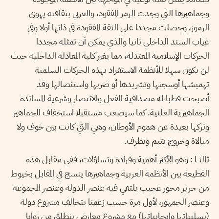
وجماهيرها التي وجدت الرمز المفقود، والعربي بثقافته يهوى
الرموز، وحصلت مجددا على الثقة المفقودة في ذاتها أولا وفي
غياب السند الداخلي ثانيا والذي يمكن أن تمثله مجددا
الحركات الإسلامية المعتدلة، مما يغير كلية المعادلة الداخلية حيث
لن يكون سهلا للأنظمة الاستفراد بهذه الحركات السلمية
تهميشها أوسجنها وتشريدها أو ضربها واستئصالها وقد
أصبحت قطبا له مصداقية الفعل والانتصار وشرعية المساندة
الجماهيرية العلنية. كما سيصعب مستقبلا استخفاف الجماهير
وتركها بعيدة عن هموم الأوطان، وهي التي كانت بين خوف ولا
مبالاة وخروج يتيم وتطرف.
ثالثــا : وهو الأكثر أهمية وفرادة وتساؤلات، ففي مقابل هذه
القطيعة بين الأنظمة العربية وجماهيرها ينسج في المقابل بخيوط
من حرير محور عجيب يلتقي فيه عنصر الدولة وعنصر المجموعة
وعنصر الجمهور، لأول مرة حسب زعمنا يتحالف مشروع دولة
(بسلبياتها وإيجابياتها) مع مشروع معارض ينطلق من زوايا