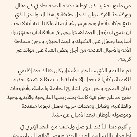
من مليون مشرد. كان توظيف هذه الحجة يعاد في كل مقال
وورقة حدّ القرف، ولن ندخل حقيقة في هذا المد والجزر الذي
يتبع حركات أقمار ونجوم من غير أرضنا، ولكننا ننبه أنه لا يجب
أن ننسى أو نؤجل البعد الاستراتيجي في مواقفنا، أن نختبئ وراء
أصابعنا ونعوّل على التكتيك والبعد الحيني، ونرجئ مصلحة
الأمة والأجيال القادمة من أجل بعض الفتاة على موائد غير
كريمة.
ثم ما الضير الذي سيلحق بالأمة إن كان هناك بعد إقليمي
للقضية، وكأنها لا تحمل إلا جانبا قطريا ضيقا لا يتعدى حدود
لبنان الصغير، ونحن نرى المشاريع الخاصة والعامة، وأطروحات
تغيير مناطق جغرافية كاملة بتضاريسها التاريخية والأيديولوجية
والطائفية، وقنابل ومعدات حربية تحمل نجوما متعددة
وموصولة بأوطان تبعد الأميال عن حيّنا.
لم أفهم هذا التأكيد المتواصل والمخيف من البعد الإيراني في
أطروحات الليبراليين العرب الجدد وبعض قوائم اليسار، سوى