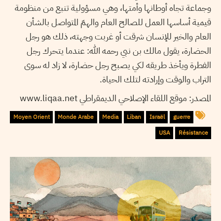
وجماعة تجاه أوطانها وأمتها، وهي مسؤولية تنبع من منظومة
قيمية أساسها العمل للصالح العام والهمّ المتواصل بالشأن
العام والخير للإنسان شرقت أو غربت وجهته، ذلك هو رجل
الحضارة، يقول مالك بن نبي رحمه الله: عندما يتحرك رجل
الفطرة ويأخذ طريقه لكي يصبح رجل حضارة، لا زاد له سوى
التراب والوقت وإرادته لتلك الحياة.
المصدر: موقع اللقاء الإصلاحي الديمقراطي www.liqaa.net
Moyen Orient
Monde Arabe
Media
Liban
Israël
guerre
USA
Résistance