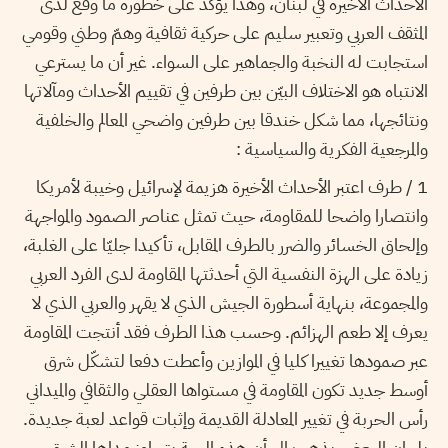
الأحداث الأخيرة في لبنان، وهذا يؤكد على خطورة ما وقع لدى
المثقف العربي وتعبير سليم على حركية ثقافية وهمّ وطني وقومي
استجابت له النخبة والجماهير على السواء. غير أن ما يسترعي
الانتباه هو الاختلاف البيّن بين طرفين في تقييم الأحداث ومآلاتها
ونتائجها، مما شكل خندقا بين طرفين واضحي المعالم والخلفية
والمرجعية الفكرية والسياسية :
1 / طرف اعتبر الأحداث الأخيرة هزيمة لإسرائيل وخيبة لأمريكا
وانتصارا واضحا للمقاومة، حيث تمثل عناصر الصمود والمواجهة
وإلحاق الخسائر والضرر بالطرف المقابل، تأكيدا جليّا على الغلبة،
زيادة على الهزة النفسية التي أحدثتها المقاومة لدى الفرد العربي
والمجموعة، بنهاية أسطورة الجيش الذي لا يقهر والعربي الذي لا
يعرف إلا طعم الهزائم. وحسب هذا الطرف فقد أنتجت المقاومة
عبر صمودها تغييرا كليا في الموازين وأعطت دفعا لتشكّل شرق
أوسط جديد تكون المقاومة في مستواها العقلي والثقافي والميداني
رأس الحربة في تغيير المعادلة القديمة وإثبات قواعد لعبة جديدة.
بل إن البعض يذهب إلى أن هذه الرجة يتجاوز مداها الشرق