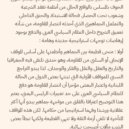
الخوف بالمساس بالواقع الحالي من أنظمة تفقد الشرعية
وشعوب تحت الحصار. فحالة الاستبداد والحنق الداخلي
والتململ الجماهيري الذي أحدثه انتصار المقاومة، من شأنه
تعميق الشروخ داخل النظام السياسي العربي والدفع بوجود
إرهاصات توجهات استراتيجية جديدة وهامة :
أولا : منحى قطيعة بين الجماهير وأنظمتها على أساس الموقف
الإيجابي أو السلبي من المقاومة، وهو خندق تلتقي فيه الجغرافيا
والتاريخ والعقل والنقل والفكر والوجدان. لذا يبدو التراجع
النسبي للمواقف الأولية التي تبنتها بعض الدول من الحالة
اللبنانية واعتبار البعض مؤخرا أن انتصار المقاومة هو دفع
للنظام السياسي العربي على حد تعبيرات الرئيس اليمني، يعتبر
هذا التوضيح اعترافا بالقلق من مواجهة جماهير يبدو أنها أكثر
عقلانية ورشدا وفهما استراتيجيا من حكامها. لكن هذه المواقف
المتأخرة لا تلغي أزمة الثقة ولا تنهي القطيعة ولكنها تبطأ بعض
الشيء مآلات أصبحت نهائية.