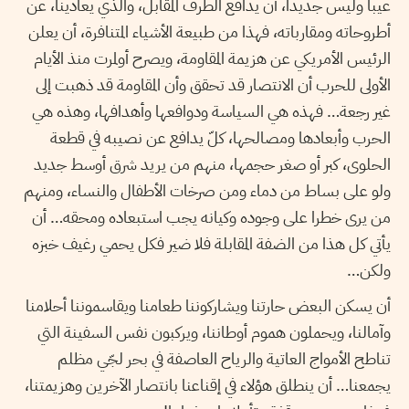
عيبا وليس جديدا، أن يدافع الطرف المقابل، والذي يعادينا، عن
أطروحاته ومقارباته، فهذا من طبيعة الأشياء المتنافرة، أن يعلن
الرئيس الأمريكي عن هزيمة المقاومة، ويصرح أولمرت منذ الأيام
الأولى للحرب أن الانتصار قد تحقق وأن المقاومة قد ذهبت إلى
غير رجعة… فهذه هي السياسة ودوافعها وأهدافها، وهذه هي
الحرب وأبعادها ومصالحها، كلّ يدافع عن نصيبه في قطعة
الحلوى، كبر أو صغر حجمها، منهم من يريد شرق أوسط جديد
ولو على بساط من دماء ومن صرخات الأطفال والنساء، ومنهم
من يرى خطرا على وجوده وكيانه يجب استبعاده ومحقه… أن
يأتي كل هذا من الضفة المقابلة فلا ضير فكل يحمي رغيف خبزه
ولكن…
أن يسكن البعض حارتنا ويشاركوننا طعامنا ويقاسموننا أحلامنا
وآمالنا، ويحملون هموم أوطاننا، ويركبون نفس السفينة التي
تناطح الأمواج العاتية والرياح العاصفة في بحر لجّي مظلم
يجمعنا… أن ينطلق هؤلاء في إقناعنا بانتصار الآخرين وهزيمتنا،