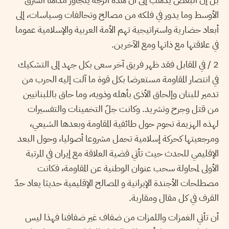
الأوسط وما يدور في فلكه من مصالح وتحالفات وسياسات، إلى
أبعاد حضارية واستراتيجية تهم الأمة العربية والإسلامية عموما
في علاقتها مع ذاتها ومع الآخرين.
2 / في المقابل فقد ظهر فريق آخر سعى بكل جهد إلى التشكيك
في انتصار المقاومة مستعرضا بكل قوة ما آلت إليه الحرب من
تدمير للبنان وإلحاق الأذى بأهله وذويه، وما حاق باللبنانيين
من قتل وجرح وتشريد. وكانت جلّ التخمينات والتفسيرات
لهذه الهزيمة تحوم حول طائفية المقاومة وبعدها الشيعي،
ومرجعيتها كحركة إسلامية تحمل مشروعا أصوليا، وحول البعد
الإقليمي للحدث حيث تأتي قضية العلاقة مع إيران في المرتبة
الأولى لمحاولة سحب عنوان الوطنية عن المقاومة، فكانت
مصطلحات الأجندة الإيرانية و المصالح الإقليمية حديثا يعاد حدّ
القرف في كل مقال ومقاربة.
أن تأتي الغمزات واللمزات من ضفاف غير ضفافنا فهذا ليس