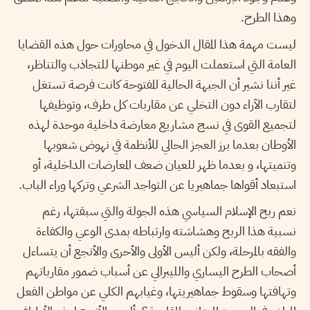
وهذا الطرح.
ليست مهمة هذا المقال الدخول في محاورات حول هذه القضايا
العامة التي استعملت اليوم في غير موطنها للتجاذب والتناظر،
غير أننا نشير أن الجبهة الحالية المفتوحة كانت فرصة تستغل
لتقارب الآراء دون التخلي عن مقاربات كل طرف، وتوظيفها
لتجميع القوى في نسج مشاريع معارضة داخلية موحدة لهذه
الأوطان بعدما برز العجز الحالي للأنظمة في نهوض شعوبها
وتنميتها، و بعدما ظهر للعيان ضعف المعارضات الداخلية، أو
استبعاد أقواها جماهيريا عن التواجد الشرعي وتركها وراء الباب.
نعم ربح الإسلام السياسي هذه الجولة والتي سبقتها، رغم
نسبية هذا الربح وهشاشته وارتباطه بمدى الوعي والكفاءة
والفقه بالمرحلة، ولكن أليس الأولى والأحرى والأنجع أن يتساءل
أصحاب الطرح اليساري والليبرالي عن أسباب ضمور مقارباتهم
وتهافتها وسقوط جماهيريتها، وغيابهم الكلي عن مواطن الفعل