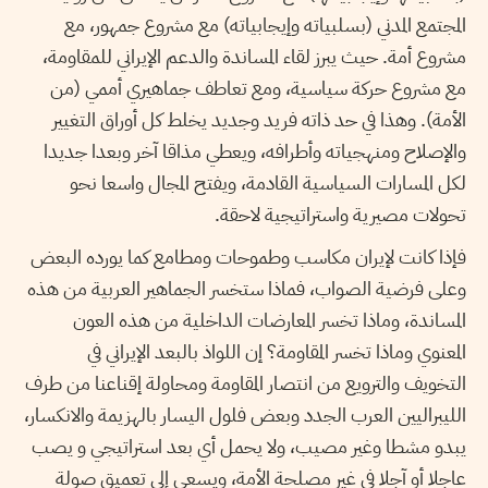
المجتمع المدني (بسلبياته وإيجابياته) مع مشروع جمهور، مع
مشروع أمة. حيث يبرز لقاء المساندة والدعم الإيراني للمقاومة،
مع مشروع حركة سياسية، ومع تعاطف جماهيري أممي (من
الأمة). وهذا في حد ذاته فريد وجديد يخلط كل أوراق التغيير
والإصلاح ومنهجياته وأطرافه، ويعطي مذاقا آخر وبعدا جديدا
لكل المسارات السياسية القادمة، ويفتح المجال واسعا نحو
تحولات مصيرية واستراتيجية لاحقة.
فإذا كانت لإيران مكاسب وطموحات ومطامع كما يورده البعض
وعلى فرضية الصواب، فماذا ستخسر الجماهير العربية من هذه
المساندة، وماذا تخسر المعارضات الداخلية من هذه العون
المعنوي وماذا تخسر المقاومة؟ إن اللواذ بالبعد الإيراني في
التخويف والترويع من انتصار المقاومة ومحاولة إقناعنا من طرف
الليبراليين العرب الجدد وبعض فلول اليسار بالهزيمة والانكسار،
يبدو مشطا وغير مصيب، ولا يحمل أي بعد استراتيجي و يصب
عاجلا أو آجلا في غير مصلحة الأمة، ويسعى إلى تعميق صولة