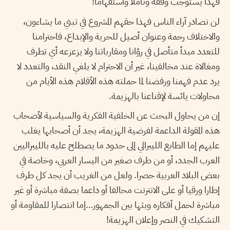
فهذا يستوجب وقفة وتأملا واستفهاما!
لن نصادر آراء الناس فهذا حقهم المشروع في تبني ما يشاءون،
والاختلاف رحمة وعنوان أصيل للحرية والإبداع، فاحترامنا
للتعدد مبدأ متأصل في رؤانا ومقارباتنا ولا يزعزعه أي تطرف
ومغالاة عند مخالفينا، غير أن الاحترام لا يلغي النقد، والتعدد لا
يرد عدم فهمنا ورفضنا لما حملته هذه الأقلام هذه الأيام من
محاولات يائسة لإقناعنا بالهزيمة.
إن من يحاول البحث عن الخلفية الفكرية والسياسية لأصحاب
هذه المقولة الداعمة لفرضية الهزيمة، يجد أن أصحابها يغلب
عليهم إما الطابع الليبرالي إلى حدود ما يصطلح عليه بالليبراليين
العرب الجدد، أو من طرف صغير من اليسار العربي، وخاصة في
بعض البلاد العربية حصرا. ولعل من الغريب أن يجد كل طرف
إطارا ورقيا أو على الانترنت محالفا أو داعما بصفة مباشرة أو غير
مباشرة لحمل أفكاره وبثها بين الجمهور…إما انتصارا للمقاومة أو
التشكيك في النصر وإعلان الهزيمة!