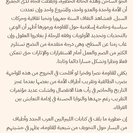
الجو الساخن وهذه الحالة الخطيرة، وأيقظت فجأة لدى الجميع
أن الأمة واحدة والعدو واحد، والمشروع واحد وإن تعددت
السبل. فمشاهد التفاف السنة جمهورا ونخبا ثقافية وحركات
سياسية وخاصة إسلامية حول المقاومة ورموزها أظهر أن الوعي
بالتحديات وتحديد الأولويات وفقه المرحلة لم يغادروا العقول وإن
غاب زمنا عن السطح، وهي درجة متقدمة من النضج تستلزم
الكثير من الصبر والعمل أمام الاستفزازات والإثارات حتى تتمكن
فعلا ونظرا وتشكل مسارا دائما وثابتا.
يكفي المقاومة نصرا وفخرا لو أفلحت في الخروج من هذه المواجهة
بضرب الطائفية وتقريب أطراف الأمة من بعضها بعدما عجز
التاريخ والحاضر في رأب هذا الانفصال وفشلت عديد مؤتمرات
التقريب رغم جهدها والنوايا الحسنة في إدامة التعايش بين
الفرقاء.
إن خطورة ما يلف في كتابات الليبراليين العرب الجدد وأطياف
من اليسار حول التخويف من شيعية المقاومة، يظهر في خشيتهم