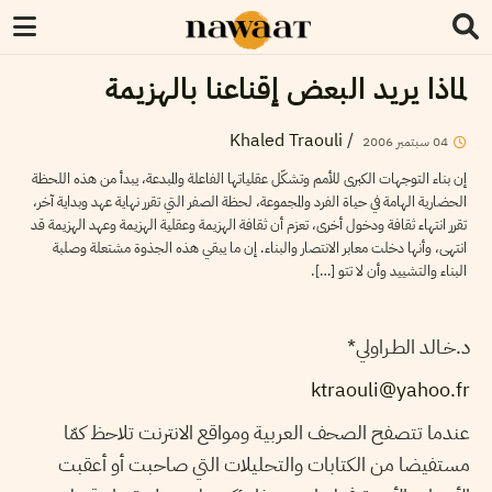
لماذا يريد البعض إقناعنا بالهزيمة
Khaled Traouli
/
04
سبتمبر
2006
إن بناء التوجهات الكبرى للأمم وتشكّل عقلياتها الفاعلة والمبدعة، يبدأ من هذه اللحظة
الحضارية الهامة في حياة الفرد والمجموعة، لحظة الصفر التي تقرر نهاية عهد وبداية آخر،
تقرر انتهاء ثقافة ودخول أخرى، تعزم أن ثقافة الهزيمة وعقلية الهزيمة وعهد الهزيمة قد
انتهى، وأنها دخلت معابر الانتصار والبناء. إن ما يبقي هذه الجذوة مشتعلة وصلبة
البناء والتشييد وأن لا تتو […].
د.خـالد الطـراولي*
ktraouli@yahoo.fr
عندما تتصفح الصحف العربية ومواقع الانترنت تلاحظ كمّا
مستفيضا من الكتابات والتحليلات التي صاحبت أو أعقبت