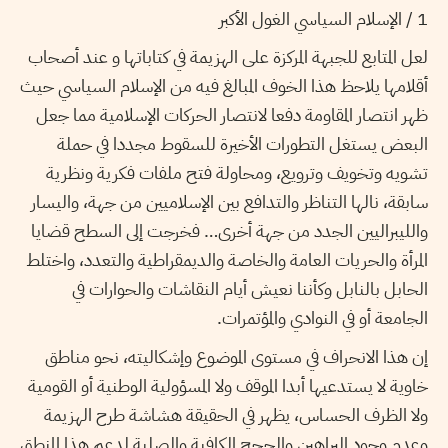
1 / الإسلام السياسي الغول الأكبر
لعل المتابع للجبهة المركزة على الهزيمة في كتاباتها و عند أصحاب
أقلامها يلاحظ هذا الخوف المبالغ فيه من الإسلام السياسي حيث
ظهر انتصار المقاومة دفعا لانتصار الحركات الإسلامية مما جعل
البعض يستغل التطورات الأخيرة للسقوط مجددا في حملة
تشويه وتخويف وترويع، ومحاولة فتح ملفات فكرية ونظرية
سابقة، نالها التناظر والتدافع بين الإسلاميين من جهة، واليسار
والليبراليين الجدد من جهة أخرى… فخرجت إلى السطح قضايا
المرأة والحريات العامة والخاصة والديمقراطية والتعدد، واختلط
الحابل بالنابل وكأننا نعيش أيام النقاشات والحوارات في
الجامعة أو في النوادي والمؤتمرات.
إن هذا الانحراف في مستوى الموضوع وإشكاليته، نحو مناطق
خاوية لا يستدعيها أبدا الموقف ولا المسؤولية الوطنية أو القومية
ولا الظرف الحساس، يظهر في الحقيقة هشاشة طرح الهزيمة
وعدم وجود البراهين والحجج الكافية والصلبة لدعم هذا المنطق