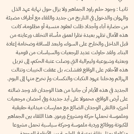
ثانيــا : وجود حلم راود الجماهير ولا يزال حول نهاية عهد الذل
والهوان والدخول في التاريخ من جديد واللقاء مع أطراف مضيئة
من حضارة آباء وأجداد ظلت لعقود منسية أو مظلومة، كانت
هذه الآمال تظهر بعيدة نظرا لعمق مأساة التخلف ورعايته من
قبل الداخل والخارج على السواء، ولبعد المسافة وضخامة إعادة
البناء. ولقد حاولت عديد المرجعيات والسياسات من قومية
وبعثية وشيوعية وليبرالية التي وصلت عتبة الحكم، إلى تنزيل
هذه الأحلام على الواقع ففشلت، بل عمّقت الخيبات وتتالت
الهزائم ودخلنا عهود النكبات والنكسات ولم نخرج منها إلى اليوم.
الجديد في هذه الأيام أن جانبا من هذا الوجدان قد وجد ضالته
على أرض الواقع، محمولا على أيد جديدة وفي أحضان مرجعيات
أخرى، فالتقى الوجدان الضائع مع ممارسات ميدانية حقيقية
وملموسة تحملها حركة ومشروع ورموز. هذا اللقاء بين الجماهير
المكبوتة ووقائع وردية ملموسة وحركة سياسية تحمل مشروعا
متكاملا يمثل نقلة نوعية في المواجهة بين الأنظمة الموجودة