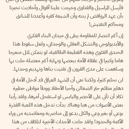
فأرسل المراسيل والفتاوى وخرجت علينا أقوال وأحاديث تخبرنا
بأن عهد الروافض لم ينته وأن الشيعة كفرة وأعددنا المشانق
ومحاكم التفتيش!
إن أكبر انتصار للمقاومة يبقى في ميدان البناء الفكري
والأيديولوجي والتشكل العقلي والوجداني، ولعل سقوط هذا
الخندق الفئوي وهذه القطيعة الطائفية، لو يتمكن لمثل منعرجا
هاما وكبيرا في علاقة الأمة ببعضها ونهاية أكبر معضلة حلت بها
وساهمت على مدى القرون في تفتيت بناها وتهديم وحدتها.
لن نحلم كثيرا، ولكننا نعي أن المشهد العراقي قد أدخل الأمة في
دهليز مظلم حيّر الضغائن وأحيا الأحقاد ووطأ مواطن خطيرة
تكاد أن تأتي على الأخضر واليابس لو استفحل أمرها، ولقد رأينا
بعض الأصوات من هنا وهناك بدأت تدخل هذه اللعبة القذرة
بوعي أو بغير وعي والكل يدعو إلى مناصريه ومعاضديه من وراء
الأكمة والحدود! ولقد جاءت الأحداث الأخيرة لتلطّف من هذا