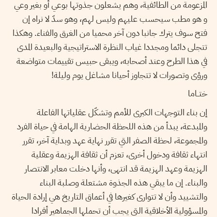
المزعومة من الطائفية، وهم يشعلون جذوتها بوعي أو بغير وعي
و هو مطب سيحسب عليهم وليس لهم، وهو سدّ لا نراه إن
فتح سوف يترك جانبا دون آخر محميا من الغرق والفناء. وهكذا
تتجلى دائما ومجددا غياب النظرة الاستراتيجية والبعيدة المدى
في هذا الطرح وعند أصحابه، ويبقى حبيس تقييمات متواضعة
ورؤى وتصورات لا تتجاوز أحيانا مشاغل يوم وليلة!
ختــاما
إن بناء التوجهات الكبرى للأمم وتشكّل عقلياتها الفاعلة
والمبدعة، يبدأ من هذه اللحظة الحضارية الهامة في حياة الفرد
والمجموعة، لحظة الصفر التي تقرر نهاية عهد وبداية آخر، تقرر
انتهاء ثقافة ودخول أخرى، تعزم أن ثقافة الهزيمة وعقلية
الهزيمة وعهد الهزيمة قد انتهى، وأنها دخلت معابر الانتصار
والبناء. إن ما يبقي هذه الجذوة مشتعلة وصلبة البناء
والتشييد وأن لا تتوارى كغيرها في أعماق التاريخ هي إرادة الحياة
والمسؤولية الأخلاقية التي يجب أن تحملها الجماهير أفرادا