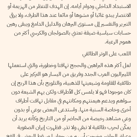
الاستبداد الداخلي ودوام أيامه. إن الهدف المنتظر من الهزيمة أو
الانتصار يبدو غائبا أو مشوها أو مائعا عند هذا الطرف، ولا يرقى
التبرير والتفسير إلى مستوى البرهان والدليل الدامغ ويبقى رهين
حسابات سياسية ضيقة تعتني بالصولجان والكرسي أكثر من
هموم الرعية.
اللعب على الوتر الطائفي
لعل أكثر هذه البراهين والحجج تهافتا وخطورة، والتي استعملها
الليبراليون العرب الجدد وفريق من اليسار هو التركيز على
طائفية المقاومة وشيعيتها المذهبية، والتلويح بأن هذا الربح إن
كان موجودا فهو لا يلمس كل الأطراف ولكن يهم الشيعة دون
سواهم ويدعم هيمنتهم ومكانتهم في مقابل تهافت أطراف
أخرى وخاصة السنية منها. واستدعى البعض بوعي أو بدون
وعي مشاهد رخيصة من الحاضر أو من التاريخ وكأنه يريد أن
يمكّن لحرب طائفية لا تبقي ولا تذر. فظهرت إيران الصفوية
وعراق الحاضر وخرجت أسهم من جعابها وسقط البعض في الفخ