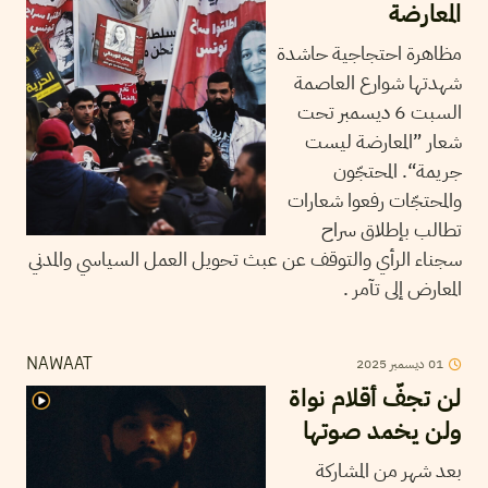
المعارضة
مظاهرة احتجاجية حاشدة
شهدتها شوارع العاصمة
السبت 6 ديسمبر تحت
شعار ”المعارضة ليست
جريمة“. المحتجّون
والمحتجّات رفعوا شعارات
تطالب بإطلاق سراح
سجناء الرأي والتوقف عن عبث تحويل العمل السياسي والمدني
المعارض إلى تآمر .
01
ديسمبر
2025
NAWAAT
لن تجفّ أقلام نواة
ولن يخمد صوتها
بعد شهر من المشاركة