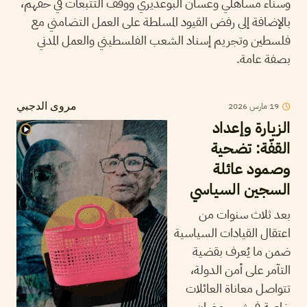
وسناء مساهلي وغسان البوغديري ووقف التتبعات في حقهم،
بالإضافة إلى رفض القيود المسلطة على العمل التضامني مع
فلسطين وتجريم إسناد الشعب الفلسطيني والعمل المدني
بصفة عامة.
19
مارس
2026
مروى الدجبي
الزيارة وإعداد
القفّة: تضحية
وصمود عائلة
السجين السياسي
بعد ثلاث سنوات من
اعتقال القيادات السياسية
ضمن ما يُعرف بقضية
التآمر على أمن الدولة،
تتواصل معاناة العائلات
خاصة في شهر رمضان