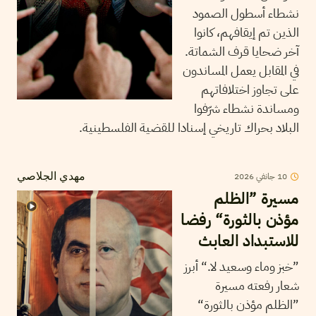
نشطاء أسطول الصمود
الذين تم إيقافهم، كانوا
آخر ضحايا قرف الشماتة.
في المقابل يعمل المساندون
على تجاوز اختلافاتهم
ومساندة نشطاء شرّفوا
البلاد بحراك تاريخي إسنادا للقضية الفلسطينية.
10
جانفي
2026
مهدي الجلاصي
مسيرة ”الظلم
مؤذن بالثورة“ رفضا
للاستبداد العابث
”خبز وماء وسعيد لا.“ أبرز
شعار رفعته مسيرة
”الظلم مؤذن بالثورة“