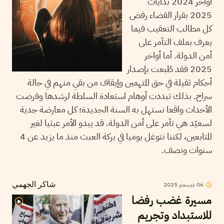
أواخر 2024 بدايات
2025 بقرار القضاء رفض
كل مطالب التعقيب فيما
يعرف بملف التآمر على
أمن الدولة. أما أواخر
2025 فقد طُبعت بإصدار
أحكام ثقيلة في حق المتهمين وإيقاف من بقي منهم في حالة
سراح. بذلك تبددت أوهام استعادة السلطة لرشدها وفرضت
الأحداث واقعا نستهل به السنة الجديدة؛ كل معارضة جدية
لسعيّد هي تآمر على أمن الدولة. قد يبدو الأمر عبثيا لغير
المتابعين، لكننا نتوغل يوميا في بركة العبث منذ ما يزيد عن 4
سنوات ونصف.
06
ديسمبر
2025
شاكر الجهمي
مسيرة غضب رفضا
للاستبداد وتجريم