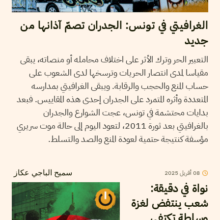
الغرافيتي في تونس: الجدران تصمّ آذانها من
جديد
التعبير الحر وترك الأثر على اختلاف محامله أو منصاته، يبقى
مقياسا لمدى انتصار الحريات وترسخها لدى الشعوب على
حساب المنع والحجب والرقابة. ويبقى الغرافيتي بمدارسه
المتعددة وأثره المتمرد على الجدران إحدى هذه المقاييس. فبعد
بدايات محتشمة في تونس، عجت الشوارع والجدران
بالغرافيتي بعد ثورة 2011، لتعود اليوم إلى حالة موت سريري
مؤسفة كنتيجة حتمية لعودة المنع والصد والتسلط.
08
أفريل
2025
سميح الباجي عكاز
نواة في دقيقة:
شعب ينتفض لغزة
وسلطة تكتفي