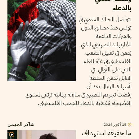
بالدعاء
يتواصل الحراك الشعبي في
تونس ضدّ مصالح الدول
والشركات الداعمة
للأبارتهايد الصهيوني الذي
يُمعن في تقتيل الشعب
الفلسطيني في غزّة للعام
الثاني على التوالي. في
المقابل تدفن السلطة
رأسها في الرمال بعد أن
رفضت تجريم التطبيع في سابقة برلمانية ترتقي لمستوى
الفضيحة، مُكتفية بالدعاء للشعب الفلسطيني.
15
أكتوبر
2024
شاكر الجهمي
ما حقيقة استهداف