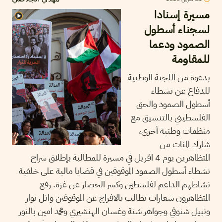
مسيرة إسنادا
لسجناء أسطول
الصمود ودعما
للمقاومة
بدعوة من اللجنة الوطنية
للدفاع عن نشطاء
أسطول الصمود والحق
الفلسطيني بالتنسيق مع
منظمات وطنية أخرى،
شارك المئات من
المتظاهرين يوم 4 افريل في مسيرة للمطالبة بإطلاق سراح
نشطاء أسطول الصمود الموقوفين في قضايا مالية على خلفية
نشاطهم الداعم لفلسطين وكسر الحصار عن غزة. رفع
المتظاهرون شعارات تطالب بالافراج عن الموقوفين وائل نوار
ونبيل شنوفي وجواهر شنة وغسان الهنشيري ومحمد امين بالنور