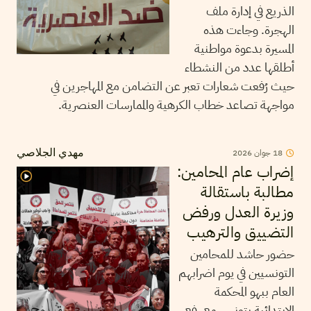
الذريع في إدارة ملف
الهجرة. وجاءت هذه
المسيرة بدعوة مواطنية
أطلقها عدد من النشطاء
حيث رُفعت شعارات تعبر عن التضامن مع المهاجرين في
مواجهة تصاعد خطاب الكرهية والممارسات العنصرية.
18
جوان
2026
مهدي الجلاصي
إضراب عام المحامين:
مطالبة باستقالة
وزيرة العدل ورفض
التضييق والترهيب
حضور حاشد للمحامين
التونسيين في يوم اضرابهم
العام ببهو المحكمة
الابتدائية بتونس مع رفع