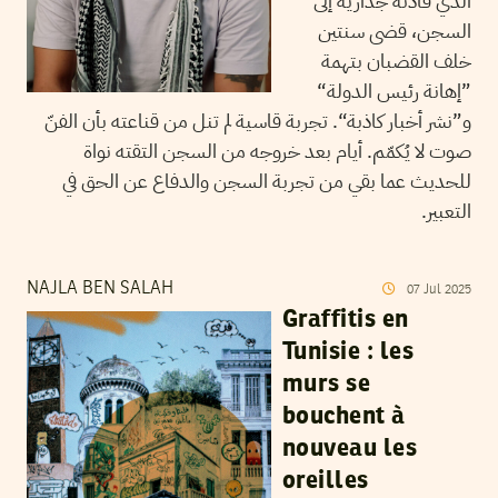
الذي قادته جدارية إلى
السجن، قضى سنتين
خلف القضبان بتهمة
”إهانة رئيس الدولة“
و”نشر أخبار كاذبة“. تجربة قاسية لم تنل من قناعته بأن الفنّ
صوت لا يُكمّم. أيام بعد خروجه من السجن التقته نواة
للحديث عما بقي من تجربة السجن والدفاع عن الحق في
التعبير.
NAJLA BEN SALAH
07
Jul
2025
Graffitis en
Tunisie : les
murs se
bouchent à
nouveau les
oreilles