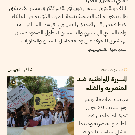
بالملف ويقبع في السجن دون أي تقدم يُذكر في مسار القضية في
ظل تدهور حالته الصحية نتيجة الضرب الذي تعرض له اثناء
اختطافه من قبل الاحتلال الصهيوني. في هذا السياق التقت
نواة بالسبتي الهنشيري والد سجين أسطول الصمود غسان
الهنشيري للتعرف على وضعه داخل السجن والتطورات
السياسية لقضيتهم.
20
جوان
2026
شاكر الجهمي
المسيرة المواطنية ضد
العنصرية والظلم
شهدت العاصمة تونس
يوم السبت 20 جوان
تحركا احتجاجيا رافضا
للظلم والعنصرية ومنددا
بفشل سياسات الدولة