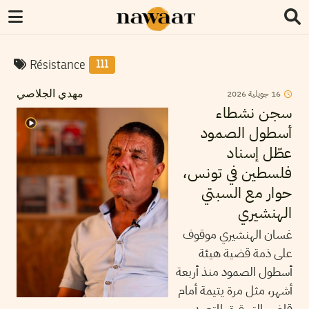
Résistance
111
16
جويلية
2026
مهدي الجلاصي
سجن نشطاء
أسطول الصمود
عطّل إسناد
فلسطين في تونس،
حوار مع السبتي
الهنشيري
غسان الهنشيري موقوف
على ذمة قضية هيئة
أسطول الصمود منذ أربعة
أشهر، مثل مرة يتيمة أمام
قاضي التحقيق المتعهد