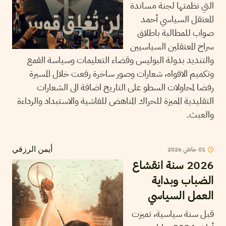
التي نظمتها لجنة مساندة
المعتقل السياسي أحمد
صواب للمطالبة باطلاق
سراح المعتقلين السياسيين
والتنديد بدولة البوليس وقضاء التعليمات وسياسة القمع
وتكميم الافواه، شعارات وصور ساخرة رفعت خلال المسيرة
رفضا لمحاولات السطو على التاريخ اضافة الى الشعارات
التقليدية المميزة للحراك المناهض للفاشية والاستبداد والرداءة
والعبث.
01
جانفي
2026
أيمن الرزقي
2026 سنة انقشاع
الضباب وبداية
العمل السياسي
قبل سنة سياسية، تميزت