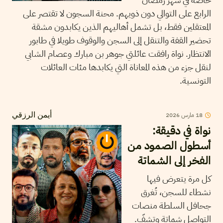
الرابع على التوالي دون ذويهم. محنة السجون لا تقتصر على
المعتقلين فقط، بل تشمل أهاليهم الذين يكابدون مشقة
تحضير القفة والتنقل إلى السجن والوقوف طويلا في طابور
الانتظار. نواة رافقت عائلتي جوهر بن مبارك وعصام الشابي
لنقل جزء من هذه المعاناة التي يكابدها مئات العائلات
التونسية.
18
مارس
2026
أيمن الرزقي
نواة في دقيقة:
أسطول الصمود من
الفخر إلى الشماتة
كل مرة يتعرض فيها
نشطاء للسجن، تُغرق
جحافل السلطة منصات
التواصل شماتة وتشفّ.