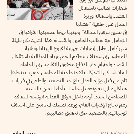
شعارات تطالب باستقلال
القضاء واستقالة وزيرة
العدل على خلفية “فشلها
في تسيير مرفق العدالة” وتبنيها نهجا تصعيديا انفراديا في
التعامل مع مطالب المحامين والقضاة، هذا المشهد تكرر طيلة
شهر كامل خلال إضرابات جهوية لفروع الهيئة الوطنية
للمحامين في مختلف محاكم الجمهورية، للمطالبة باستقلال
القضاء واحترام حق الدفاع وحقوق المتقاضين في المحاماة
العادلة. لكن التحركات الاحتجاجية للمحامين جوبهت بتجاهل
تام من قبل وزارة العدل بلغ حد التصعيد والطعن في قرارات
هياكلهم المهنية وتعطيل جلسات أداء اليمين بالنسبة
للمحامين الجدد. أزمة داخل مرفق العدالة مُرشحة للتفاقم
رغم نجاح الإضراب العام، ورغم تمسك المحامين على اختلاف
توجهاتهم بالتصعيد حتى تحقيق مطالبهم.
04
أفريل
2026
مهدي الجلاصي