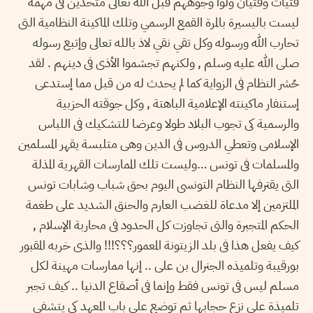
فتيات وفتيان ولوا وجوههم قبل الله تعالى متحدين فى مهمة
ليست باليسيرة بالمرة القمع الرسمي وتلك الماكينة النظامية التى
تحارب الله ورسوله وكل تقي نقي لاذ بالله تعالى وإتبع رسوله
صلى الله عليه وسلم , ولكنهم تجشموا الأذى فى دينهم . لقد
حُشر النظام فى الزواية كما لم يحدث له من قبل مما إستدعى
إستنفار ماكينته الإعلامية الباهتة , وكل جوقته الحزبية
والرسمية كى تجوب البلاد طولا وعرضا للتشكيك فى اللباس
الإسلامى وتعطي الدروس فى الدين وهى متلبسة يقهر المسلمين
والمسلمات فى تونس …وليست تلك الممارسات القهرية المذلة
التى يقترفها النظام التونسى اليوم بحق شباب وشابات تونس
الملتزمين إلا مدعاة للغضب العارم والحنق الشديد على طغمة
الحكم المتجبرة والتى تجاوزت كل الحدود فى محاربة الإسلام ,
كيف يفعل هذا فى بلد الزيتونة المعمور؟؟؟!!! والذى خربه المقبور
بورقيبة وتلميذه الجنرال بن على .. إنها ممارسات مهينة لكل
مسلم ليس فى تونس فقط وإنما فى أصقاع الدنيا .. كيف تجبر
تلميذة على نزع حجابها ثم توضع على باب المعهد كى يتشفى