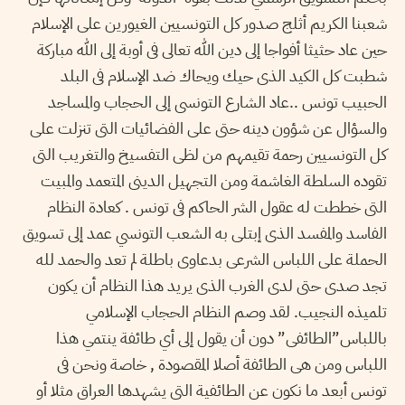
شعبنا الكريم أثلج صدور كل التونسيين الغيورين على الإسلام
حين عاد حثيثا أفواجا إلى دين الله تعالى فى أوبة إلى الله مباركة
شطبت كل الكيد الذى حيك ويحاك ضد الإسلام فى البلد
الحبيب تونس ..عاد الشارع التونسى إلى الحجاب والمساجد
والسؤال عن شؤون دينه حتى على الفضائيات التى تنزلت على
كل التونسيين رحمة تقيمهم من لظى التفسيخ والتغريب التى
تقوده السلطة الغاشمة ومن التجهيل الدينى المتعمد والمبيت
التى خططت له عقول الشر الحاكم فى تونس . كعادة النظام
الفاسد والمفسد الذى إبتلى به الشعب التونسي عمد إلى تسويق
الحملة على اللباس الشرعى بدعاوى باطلة لم تعد والحمد لله
تجد صدى حتى لدى الغرب الذى يريد هذا النظام أن يكون
تلميذه النجيب. لقد وصم النظام الحجاب الإسلامي
باللباس”الطائفى” دون أن يقول إلى أي طائفة ينتمي هذا
اللباس ومن هى الطائفة أصلا المقصودة , خاصة ونحن فى
تونس أبعد ما نكون عن الطائفية التى يشهدها العراق مثلا أو