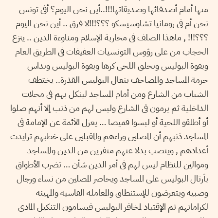
منها أمام أصدقائها وصديقاتها!!!..أين نحن اليوم؟ أفى تونس
نحن أم فى رومانيا تشاوسيسكو ؟؟؟!!!لا فرق .. أين نحن اليوم
؟؟؟!!! , ماهذا الصلف فى محاربة الإسلام ومناوءة الدين .. ينزع
الحجاب من على رؤوس التونسيات العفيفات فى الطريق العام
وبقوة البوليس وتحلق اللحى كرها وبقوة البوليس وتداس
حرمة المساجد والمصاحف بنعال البوليس القذرة.. يختطف
الشباب من الشارع ومن أمام المساجد لينكل بهم فى محلات
الداخلية ثم يرمون فى الشارع وليس لهم من ذنب إلا أنهم صلوا
أو أطلقو اللحية أو لبسوا قميصا … يعزل الأئمة عن الإمامة فى
المساجد ذنبهم أن المصلين وراءهم والمقبلين على خطبهم تزايدت
أعدادهم , وينصب بدلا عنهم منفرين من الدين والمساجد
وموالين للنظام ليس لهم فى أمر الدين شأن … تضرب الأطواق
بأرتال البوليس على المساجد ويحاصر المصلين من نساء ورجال
وصبية ويتعرضون للإستنطاق والمعاملة القاسية والمهينة
لكراماتهم ثم الإقتياد لمخافر البوليس فيسامون التنكيل المادى