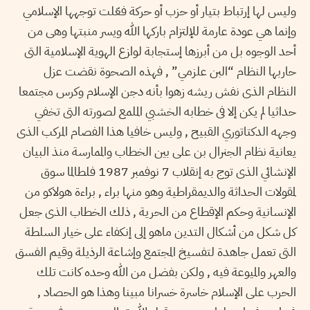
وليس لها إرتباط بتيار أو حزب أو حركة فعّلت توجهها الإسلامي
وإنما هي عودة عارمة للإلتزام باركها الله ويسر منبتها وهى من
أحد الوجوه بل من أبرزها إستجابة لوازع الهوية الإسلامية التى
حاربها النظام “البن علزمي” , فهذه الصحوة نقضت عزل
النظام الذى نفش ريشه زهوا بأنه دجن الإسلام وكرس مجتمعا
حداثيا لم يكن إلا فى خطابه الخشبي الملمع لصورته التى تخفي
وجهه الدكتاتوري القبيح , وليس خافيا هذا الفصام المركب الذى
يعانية نظام الجنرال بن على بين الخطاب والممارسة منذ البيان
الإنشائي الذى توج به إنقلاب 7 نوفمبر 1987 فلطالما سوق
لمقولات الحداثة والديمقراطية وهو منها براء , براءة هولاكو من
الإنسانية وحكم الإقطاع من الحرية , ذلك الخطاب الذى جعل
كل شكل من أشكال التدين ماهو إلى إنكفاء على خيار السلطة
التى تعمل جاهدة لتفسيخ المجتمع وإشاعة الرذيلة وقيم الفسق
والعهر والميوعة فيه , ولكن بفضل من الله وحده كانت تلك
الحرب على الإسلام خاسرة خسرانا مبينا وهذا هو الحصاد ,