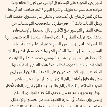
تدور رحى الحرب على الإسلام فى تونس من قبل النظام وبلا
هوادة منذ سنوات طويلة ولكنها اليوم لم تعد صامتة كما أرادها
ساكن قصر قرطاج بل أصبحت وبشكل غير مسبوق حديث العالم
وبكل اللغات ذلك أن خبر مطاردة المتحجبات التونسيات من
طرف النظام التونسى بلغ الآفاق ونال السخط والإستهجان
وهذا الذى أربك النظام . لم تكن الحملة الشرسة التى يتعرض لها
اللباس الإسلامى فى تونس اليوم إلا عنوانا على عداء أصيل
للإسلام من قبل طغمة الحكم التى تولت كبر محاربة دين البلاد
وكل مظاهر التدين فى الشارع التونسى فنصّبت على الطرقات
العامة والمحلات العمومية والخاصة هذه الأيام زبانية أشربوا
الحقد على الإسلام , متنمرين على الضعفاء الذين ليس لهم
حول ولا طول أمام فيالق البوليس والمليشيات من عناصر
الحزب الحاكم , تلك الفيالق والمليشيات التى تدين بالولاء لأفكار
شيطانية هجينة منبتة عن معدن الشعب التونسى المسلم
والذى وإن سادته فى الفترة الماضية مظاهر التفسخ والإنحلال
بحكم التسويق الرسمي لذلك بقوة”الدولة”وكل إمكاناتها فإن