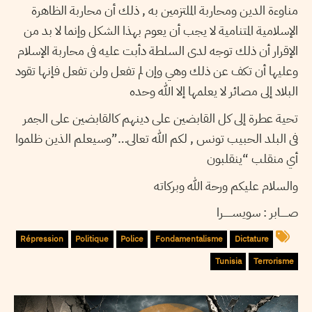
مناوءة الدين ومحاربة الملتزمين به , ذلك أن محاربة الظاهرة
الإسلامية المتنامية لا يجب أن يعوم بهذا الشكل وإنما لا بد من
الإقرار أن ذلك توجه لدى السلطة دأبت عليه فى محاربة الإسلام
وعليها أن تكف عن ذلك وهي وإن لم تفعل ولن تفعل فإنها تقود
البلاد إلى مصائر لا يعلمها إلا الله وحده
تحية عطرة إلى كل القابضين على دينهم كالقابضين على الجمر
فى البلد الحبيب تونس , لكم الله تعالى…”وسيعلم الذين ظلموا
أي منقلب “ينقلبون
والسلام عليكم ورحة الله وبركاته
صـــــابر : سويســــــرا
Répression
Politique
Police
Fondamentalisme
Dictature
Tunisia
Terrorisme