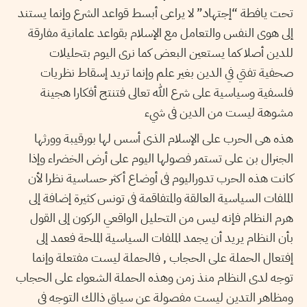
تحت يافطة “إجتهاد” لا يراعى أبسط قواعد الشرع وإنما يستند
إلى هوى النفس والتعامل مع الإسلام بقواعد علمانية مفارقة
للدين أصلا كما يستعين البعض كما نرى اليوم بتحليلات
صحفية تفتي في الدين بغير علم وإنما تريد إسقاط نظريات
فلسفية وسياسية على شرع الله تعالى فتنتج أفكارا هجينة
مشوهة ليست من الدين فى شيء
هذه هى الحرب على الإسلام الذى أسس لها بورقيبة وورثها
الجنرال بن على تستمر فصولها اليوم على أرض الخضراء وإذا
كانت هذه الحرب تدوراليوم فى أوضاع أكثر حساسية نظرا لأن
الملفات السياسية العالقة والمتفاقمة فى تونس كثيرة إضافة إلى
هرم النظام فإنه ليس من التحليل الواقعي الركون إلى القول
بأن النظام يريد أن يجمد الملفات السياسية الملحة فعمد إلى
إفتعال الحملة على الحجاب , فالحملة ليست مفتعلة وإنما
توجه لدى النظام منذ زمن وهذه الحملة الشعواء على الحجاب
ومظاهر التدين ليست مفصولة عن سياق ذالك التوجه فى