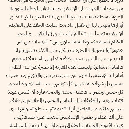
من محطات الحرب على الإسلام تحت عنوان الخطة المشؤومة
المعروف بخطة تجفيف ينابيع التدين , تلك الحرب التى لم تضع
أوزارها وليس لها أن تفعل مادامت منابت الحقد على العقيدة
الإسلامية تمسك بدفة القرار السياسى فى البلاد … ولما وجد
النظام نفسه مكشوفا تماما ساوى بين” اللابسات من غير
هدوم”والمتحجبات العفيفات ولكن حبل الكذب قصير ونية
التلبيس على الناس ليست خافية كما وأن المقارنة لا تستقيم
فالمعادن متمايزة وليست هذه المقارنة إلا تعبيرة عن تيه النظام
أمام المد الإسلامى العارم التى تشهده تونس والذى لم يعد حديث
همس بل شهادة يفتخر بها كل تونسى يحب الإسلام وأهله من
كل جنس ومصر … فأعيته الحيلة والحجة فأراد أن يُلبس عودة
فتيات تونس العفيفات إلى اللباس الشرعى بإلحاقهم إلى طيف
سياسي ولكن من الواضح أنها”قديمة”لم يستطع تسويقها حتى
على ألد أعداء و خصوم الإسلاميين ناهيك على أصدقائهم ,
فهذه الأمواج العاتية الزاحفة إلى مرضاة ربها لم ترتبط بالسياسة