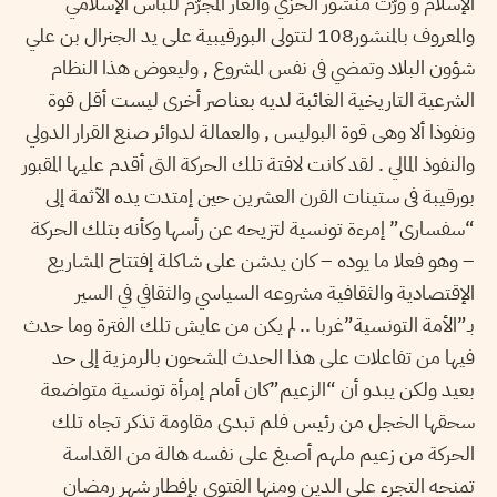
الإسلام و ورّث منشور الخزي والعار المجرّم للباس الإسلامي
والمعروف بالمنشور108 لتتولى البورقيبية على يد الجنرال بن علي
شؤون البلاد وتمضي فى نفس المشروع , وليعوض هذا النظام
الشرعية التاريخية الغائبة لديه بعناصر أخرى ليست أقل قوة
ونفوذا ألا وهى قوة البوليس , والعمالة لدوائر صنع القرار الدولي
والنفوذ المالي . لقد كانت لافتة تلك الحركة التى أقدم عليها المقبور
بورقيبة فى ستينات القرن العشرين حين إمتدت يده الآثمة إلى
“سفسارى” إمرءة تونسية لتزيحه عن رأسها وكأنه بتلك الحركة
– وهو فعلا ما يوده – كان يدشن على شاكلة إفتتاح المشاريع
الإقتصادية والثقافية مشروعه السياسي والثقافي في السير
بـ”الأمة التونسية”غربا .. لم يكن من عايش تلك الفترة وما حدث
فيها من تفاعلات على هذا الحدث المشحون بالرمزية إلى حد
بعيد ولكن يبدو أن “الزعيم”كان أمام إمرأة تونسية متواضعة
سحقها الخجل من رئيس فلم تبدى مقاومة تذكر تجاه تلك
الحركة من زعيم ملهم أصبغ على نفسه هالة من القداسة
تمنحه التجرء على الدين ومنها الفتوى بإفطار شهر رمضان