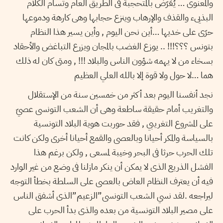
والمعنوى … يُعَرّض بالمتحجبة فى الطريق العام وتسام الكلام
البذيىء والقذف والإرهاب وينزع حجابها وهى كارهة ودموعها
حرّى على خديها …أين نحن اليوم , وأين يسير هذا النظام
بتونس ؟؟؟!!! .. يوزع الغضب بالمجان ويزرع التباغض والأحقاد
بسخاء من لا يهمه شؤون الناس والبلاد !!! , ومتى كان له ذلك
هما …لا حول ولا قوة إلا بالله العلي العظيم
نجد أنفسنا اليوم بعد أكثر من خمسين سنة من الإستقلال
والتغريب أمام حقيقة ساطعة وهى أن الشعب التونسى عصيّ
على المشروع التغريبي , فقد حوربت هوية البلاد التونسية
بالسياسة والمكر أحيانا وبالعصى والقمع أحيانا أخرى ولكن كانت
تلك الحرب حرثا فى البحر وخيبة لمسعى , ولكن برغم هذا
الفشل الذريع الذى لا يمكن أن ينكر مازلنا فى وضع من غير الوارد
فيه أن يعترف النظام العاض بالعصى على السلطة بخطأ التوجه
ليراجعه .لقد نسي الشعب التونسى”الزعيم”الذى أشفق الناس
على مصير البلاد التونسية من بعده والذى بدأ الحرب على