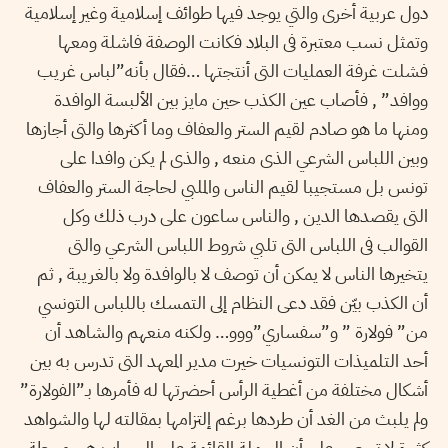
دول عربية أخرى والتي يوجد فيها طوائف إسلامية وغير إسلامية
وتمثل نسب معتبرة فى البلاد فكانت الوصفة فاشلة ومعها
فشلت غرفة العمليات التى أنتجتها …فقال بأنه”لباس غريب
ووافد” , فأصاب عين الكذب حين مايز بين الألبسة الوافدة
ومنها ما هو صادم لقيم الستر والعفاف وما أكثرها والتى أجازها
وبين اللباس الشرعي الذى منعه , والذى لم يكن وافدا على
تونس بل مستجيبا لقيم الناس والملبي لحاجة الستر والعفاف
التى يقصدها الدين , والناس ساعون على درب ذلك وكل
القوالب فى اللباس التى تلبي شروط اللباس الشرعي والتى
يتخيرها الناس لا يمكن أن توصف لا بالوافدة ولا بالغريبة , ثم
أن الكذب بيّن فقد دعى النظام إلى التمسك باللباس التونسي
من” فولارة ” و”سفساري”ووو… ولكنه منعهم والشاهد أن
أحد التلميذات التونسيات خيرت مدير المعهد التى تدرس به بين
أشكال مختلفة من أغطية الرأس أحضرتها له فأمرها بـ”الفولارة”
ولم يلبث من الغد أن طردها برغم إلتزامها بمقالته لها والشواهد
كثيرة لا تحصى على أن الحملة القائمة على الحجاب هى محطة