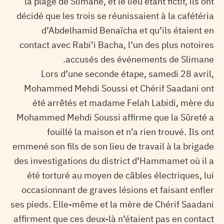
la plage de Slimane, et le lieu étant fictif, ils ont
décidé que les trois se réunissaient à la cafétéria
d’Abdelhamid Benaïcha et qu’ils étaient en
contact avec Rabi’i Bacha, l’un des plus notoires
accusés des événements de Slimane.
Lors d’une seconde étape, samedi 28 avril,
Mohammed Mehdi Soussi et Chérif Saadani ont
été arrêtés et madame Felah Labidi, mère du
Mohammed Mehdi Soussi affirme que la Sûreté a
fouillé la maison et n’a rien trouvé. Ils ont
emmené son fils de son lieu de travail à la brigade
des investigations du district d’Hammamet où il a
été torturé au moyen de câbles électriques, lui
occasionnant de graves lésions et faisant enfler
ses pieds. Elle-même et la mère de Chérif Saadani
affirment que ces deux-là n’étaient pas en contact