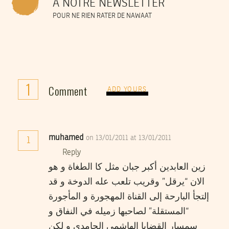
À NOTRE NEWSLETTER
POUR NE RIEN RATER DE NAWAAT
1
Comment
ADD YOURS
muhamed
on 13/01/2011 at 13/01/2011
1
Reply
زين العابدين أكبر جبان مثل كا الطغاة و هو
الان “يرقل” وقريب تلعب عله الدوخة و قد
إلتجأ البارحة إلى القناة المهجورة و المأجورة
“المستقلة” لصاحبها زميله في النفاق و
سمسار القضايا الهاشمي الحامدي و لكن