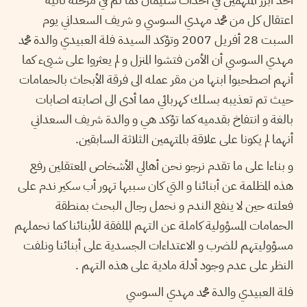
اعتقال كل من محمد مهدي السوسي و شريف السعداني يوم
السبت 28 أفريل 2007 وتؤكد السيدة فلة العبيدي والدة محمد
مهدي السوسي أن الأمن فتشوا المنزل و لم يعثروا على شيىء كما
أنهم اصطحبوا ابنها من مقر عمله الى فرقة الأبحاث بالحمامات
حيث تم تعذيبه بسلك كهربائي مما أدى الى اصابته اصابات
بالغة و انتفاخ بقدميه كما تؤكد هي و والدة شريف السعداني
أنهما لم يكونا على علاقة بالمتهمين الثلاثة السابقين.
و بناءا على ما تقدم نرجو نحن أهالي الأشخاص المعتقلين رفع
هذه المظلمة عن أبنائنا و التي كان سببها تهور أب سكير ندم على
فعلته حين لا ينفع الندم و نحمل رجال البحث بمنطقة
الحمامات المسؤولية كاملة عن التهم الملفقة للأبنائنا كما نحملهم
مسؤوليتهم للضرب و الاعتداءات الجسدية على أبنائنا ونلفت
النظر على عدم وجود أدلة مادية على هذه التهم .
فلة العبيدي والدة محمد مهدي السوسي