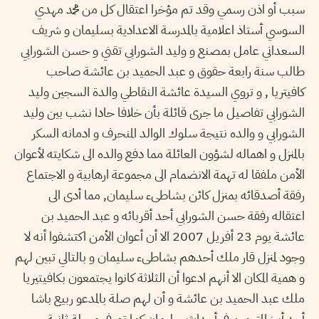
سبب أو اذن رسمي وقد تم مؤخرا اعتقال كل من محمد مهدي
السوسي أستاذ اعلامية بالمدرسة الاعدادية بسليمان و شريف
السعداني عامل بمصنع و وليد الشورابي تقني و حسن الشورابي
طالب سنة رابعة حقوق و عبد الحميد بن عائشة صاحب
كافيتريا , و تروي السيدة عائشة النقاطي والدة السجين وليد
الشورابي تفاصيل ما جرى قائلة بأن خلافا حادا نشب بين وليد
الشورابي و والده نتيجة سلوك الوالد المنحرف و ادمانه السكر
بالمنزل و اهماله لشؤون العائلة مما دفع والده الى شكايته لأعوان
الأمن ملفقا له تهمة الانضمام الى مجموعة ارهابية و الاجتماع
رفقة أصدقائه بمنزل كائن بشاطىء سليمان, مما أدى الى
اعتقاله رفقة حسن الشورابي أحد أقربائه و عبد الحميد بن
عائشة يوم 23 أفريل 2007 الا أن أعوان الأمن اكتشفوا أنه لا
وجود لمنزل قار ملك أحدهم بشاطىء سليمان و بالتالي تبين لهم
و همية المكان الا أنهم ادعوا أن الثلاثة كانوا يجتمعون بكافيتيريا
ملك عبد الحميد بن عائشة و أن لهم صلة بالمدعو ربيع باشا
أحد أبرز المتهمين في أحداث سليمان كما تم في مرحلة ثانية