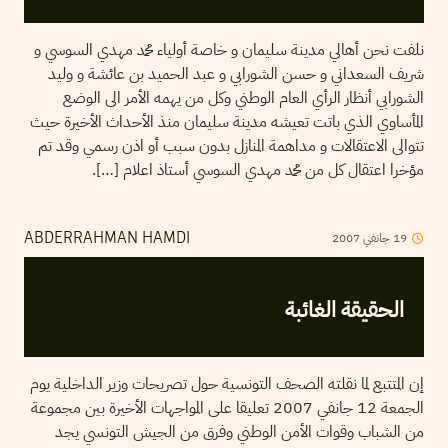
نلفت نحن أهالي مدينة سليمان و خاصة أولياء محمد مهدي السوسي و
شريف السعداني و حسن الشورابي و عبد الحميد بن عائشة و وليد
الشورابي أنظار الرأي العام الوطني وكل من يهمه الأمر الى الوضع
المأساوي الذي باتت تعيشه مدينة سليمان منذ الأحداث الأخيرة حيث
تتوالى الاعتقالات و مداهمة المنازل بدون سبب أو اذن رسمي وقد تم
مؤخرا اعتقال كل من محمد مهدي السوسي أستاذ اعلام […].
2007
جانفي
19
ABDERRAHMAN HAMDI
الحقيقة الغائبة
إن المتتبع لما نقلته الصحف التونسية حول تصريحات وزير الداخلية يوم
الجمعة 12 جانفي 2007 تعليقا على المواجهات الأخيرة بين مجموعة
من الشباب وقوات الأمن الوطني وفرق من الجيش التونسي يجد