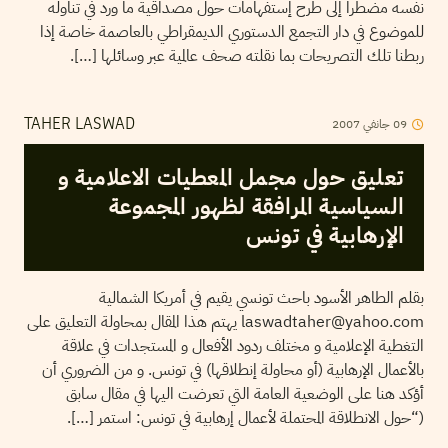
نفسه مضطرا إلى طرح إستفهامات حول مصداقية ما ورد في تناوله
للموضوع في دار التجمع الدستوري الديمقراطي بالعاصمة خاصة إذا
ربطنا تلك التصريحات بما نقلته صحف عالمية عبر وسائلها […].
2007
جانفي
09
TAHER LASWAD
تعليق حول مجمل المعطيات الاعلامية و
السياسية المرافقة لظهور المجموعة
الإرهابية في تونس
بقلم الطاهر الأسود باحث تونسي يقيم في أمريكا الشمالية
laswadtaher@yahoo.com يهتم هذا المقال بمحاولة التعليق على
التغطية الإعلامية و مختلف ردود الأفعال و المستجدات في علاقة
بالأعمال الإرهابية (أو محاولة إنطلاقها) في تونس. و من الضروري أن
أؤكد هنا على الوضعية العامة التي تعرضت اليها في مقال سابق
(“حول الانطلاقة المحتملة لأعمال إرهابية في تونس: استمر […].