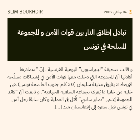
2007
جانفي
06
SLIM BOUKHDIR
تبادل إطلاق النار بين قوات الأمن و المجموعة
المسلحة في تونس
و قالت صحيفة “ليبيراسيون” اليومية الفرنسية ، إنّ “مصادرها
أفادتها أنّ المجموعة التي دخلت معها قوات الأمن في إشتباكات مسلّحة
الإربعاء 3 ينايرفي مدينة سليمان (30 كلم جنوب العاصمة تونس) هي
خلية من خلايا ما يُعرف بجماعة السلفية الجهادية”. و تابعت أنّ “قائد
المجموعة يُدعى “صابر ساسي” قُتل في العملية و كان سابقا رجل أمن
في تونس قبل سفره إلى إفغانستان منذ […].