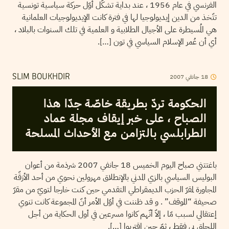
الفرنسي في عام 1956 ، عند بداية تشكّل أوّل حركة سياسية تونسية
تتّخذ من الدين إيديولوجيا لها في فترة كانت الإيديولوجيات العلمانية
هي المُسيطرة على الأجيال الطلابية و العلمية في تلك السنوات بالبلاد ،
أي أن عُمر الإسلام السياسي في تون […].
18
جانفي
2007
SLIM BOUKHDIR
الحكومة تردّ بطريقة خاصّة جدّا هذا
الصباح ، على خبر إيقاف مجلة عماد
الطرابلسي بالتزامن مع الأحداث المسلحة
باغتتني صباح اليوم الخميس 18 جانفي 2007 شرذمة من أعوان
البوليس السياسي بالزي المدني بالإنطلاق مهرولين نحوي من أحد الأزقّة
المجاورة لمقرّ الحزب الديمقراطي التقدمي حين كنت خارجا لتويّ من مقرّ
صحيفة “الموقف” . و قد ظننت في أوّل الأمر أنّ المجموعة كانت تنوي
إعتقالي لسبب مّا ، إلاّ أنّهم كانوا مسرعين في أول الحكاية من أجل
اللحاق بي فقط ، ثمّ حين إقتربوا […].