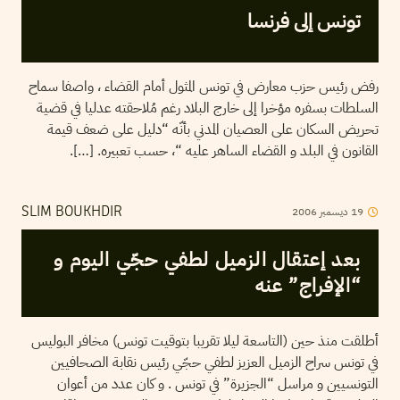
تونس إلى فرنسا
رفض رئيس حزب معارض في تونس المثول أمام القضاء ، واصفا سماح
السلطات بسفره مؤخرا إلى خارج البلاد رغم مُلاحقته عدليا في قضية
تحريض السكان على العصيان المدني بأنّه “دليل على ضعف قيمة
القانون في البلد و القضاء الساهر عليه “، حسب تعبيره. […].
19
ديسمبر
2006
SLIM BOUKHDIR
بعد إعتقال الزميل لطفي حجّي اليوم و
“الإفراج” عنه
أطلقت منذ حين (التاسعة ليلا تقريبا بتوقيت تونس) مخافر البوليس
في تونس سراح الزميل العزيز لطفي حجّي رئيس نقابة الصحافيين
التونسيين و مراسل “الجزيرة” في تونس . و كان عدد من أعوان