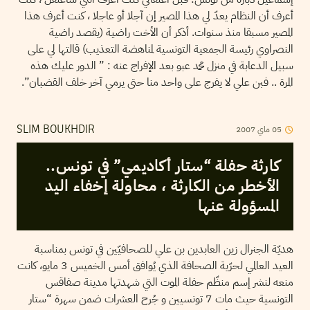
أعرف أن النظام يعدّ لي هذا المصير إن آجلا أو عاجلا ، كنت أعرف هذا
المصير مسبقا منذ سنوات. أذكر أن الأخت راضية (يقصد راضية
النصراوي رئيسة الجمعية التونسية لمناهضة التعذيب) قالتها لي على
سبيل الدعابة في منزل محمد عبو بعد الإفراج عنه : ” الدور عليك هذه
المرة .. فبن علي لا يفرج على واحد منا حتى يرمي آخر خلف القضبان”.
05
ماي
2007
SLIM BOUKHDIR
كارثة حفلة “ستار أكاديمي” في تونس..
الأخطر من الكارثة ، محاولة إخفاء اليد
المسؤولة عنها
هديّة الجنرال زين العابدين بن علي للصحافيّين في تونس بمناسبة
العيد العالمي لحرّية الصحافة الذي يُوافق أمس الخميس 3 مايو، كانت
منعه لنشر إسم منظّم حفلة الموت التي شهدتها مدينة صفاقس
التونسية حيث مات 7 تونسيين و جُرح العشرات ضمن سهرة “ستار