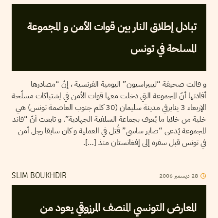
تبادل إطلاق النار بين قوات الأمن و المجموعة
المسلحة في تونس
و قالت صحيفة “ليبيراسيون” اليومية الفرنسية ، إنّ “مصادرها
أفادتها أنّ المجموعة التي دخلت معها قوات الأمن في إشتباكات مسلّحة
الإربعاء 3 ينايرفي مدينة سليمان (30 كلم جنوب العاصمة تونس) هي
خلية من خلايا ما يُعرف بجماعة السلفية الجهادية”. و تابعت أنّ “قائد
المجموعة يُدعى “صابر ساسي” قُتل في العملية و كان سابقا رجل أمن
في تونس قبل سفره إلى إفغانستان منذ […].
28
ديسمبر
2006
SLIM BOUKHDIR
المعارض التونسي المنصف المرزوقي يعود من