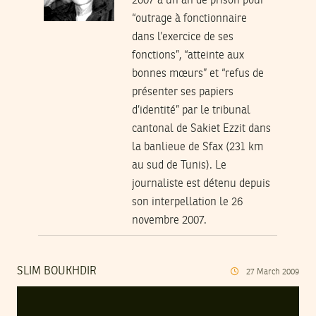
2007 à un an de prison pour
“outrage à fonctionnaire
dans l’exercice de ses
fonctions”, “atteinte aux
bonnes mœurs” et “refus de
présenter ses papiers
d’identité” par le tribunal
cantonal de Sakiet Ezzit dans
la banlieue de Sfax (231 km
au sud de Tunis). Le
journaliste est détenu depuis
son interpellation le 26
novembre 2007.
SLIM BOUKHDIR
27
March
2009