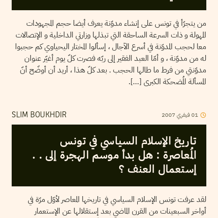
من يتجرّأ في تونس على إنشاء مدوّنة يعرف أيضا حجم المجهودات
المهولة و ذات السرعة الساحقة التي تبذلها وزارتي الداخلية و الإتصالات
معا لحجب المدوّنة في أسرع الآجال ، إسألوا المختار اليحياوي كم حجبوا
له من مدوّنة ، و أمّا العبد الفقير إلى ربّه فصرت كلّ يوم أغيّر عنوان
مدوّنتي من فرط ما طالها الحجب . بعد كلّ هذا ، أريد أن أوضّح أنّ
المسألة المُضحكة الكبرى […].
01
فيفري
2007
SLIM BOUKHDIR
تاريخ الإسلام السياسي في تونس
المُعاصرة : هل بدأ موسم الهجرة إلى . .
إستعمال العنف ؟
لقد عرفت تونس الإسلام السياسي في تاريخها المعاصر لأوّل مرّة في
أواخر السبعينات من القرن الماضي بعد إستقلالها عن الإستعمار