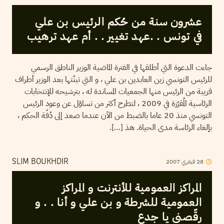
عشرون سنة من حُكم الرئيس بن علي
في تونس . .عهد تغيير . . أم عهد ترهيب
جاءت الدعوة التي أطلقها في الفترة الماضية الوزير الناطق الرسمي
للرئيس التونسي زين العابدين بن علي ، و التي تبنّتها بعد الوزير أطراف
قريبة من الرئيس منها الجمعيات المساندة له ، بترشيحه للإنتخابات
الرئاسية المُقرّرة في 2009 ، لتطرح أكثر من تساؤل عن وعود الرئيس
التونسي منذ 20 عاما بالضبط من الآن عندما صعد إلى دُفّة الحكم ،
بإلغاء الرئاسة مدى الحياة. هذ […].
28
فيفري
2007
SLIM BOUKHDIR
المراكز العمومية للأنترنت و المراكز
العمومية للشرطة و بن علي و أنا . . و
رقّصني يا جدع