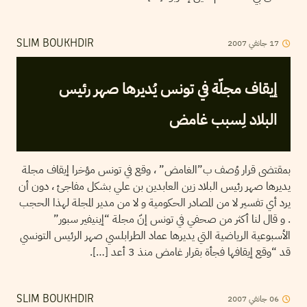
17
جانفي
2007
SLIM BOUKHDIR
إيقاف مجلّة في تونس يُديرها صهر رئيس
البلاد لِسبب غامض
بمقتضى قرار وُصف ب”الغامض” ، وقع في تونس مؤخرا إيقاف مجلة
يديرها صهر رئيس البلاد زين العابدين بن علي بشكل مفاجئ ، دون أن
يرد أي تفسير لا من المصادر الحكومية و لا من مدير المجلة لهذا الحجب
. و قال لنا أكثر من صحفي في تونس إنّ مجلة “إينيفير سبور”
الأسبوعية الرياضية التي يديرها عماد الطرابلسي صهر الرئيس التونسي
قد “وقع إيقافها فجأة بقرار غامض منذ 3 أعد […].
06
جانفي
2007
SLIM BOUKHDIR