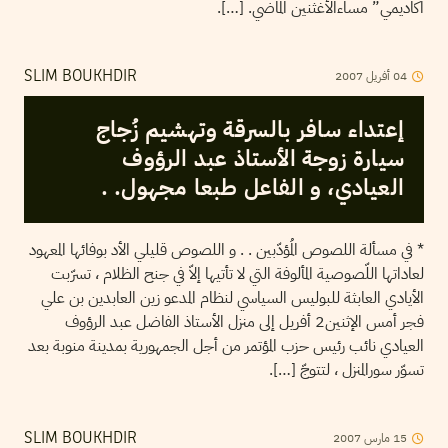
اكاديمي” مساءالأغثنين الماضي. […].
04
أفريل
2007
SLIM BOUKHDIR
إعتداء سافر بالسرقة وتهشيم زُجاج
سيارة زوجة الأستاذ عبد الرؤوف
العيادي، و الفاعل طبعا مجهول. .
* في مسألة اللصوص المُؤدّبين . . و اللصوص قليلي الأد بوفائها المعهود
لعاداتها اللّصوصية المألوفة التي لا تأتيها إلاّ في جنح الظلام ، تسرّبت
الأيادي العابثة للبوليس السياسي لنظام المدعو زين العابدين بن علي
فجر أمس الإثنين2 أفريل إلى منزل الأستاذ الفاضل عبد الرؤوف
العيادي نائب رئيس حزب المؤتمر من أجل الجمهورية بمدينة منوبة بعد
تسوّر سورالمنزل ، لتتوجّ […].
15
مارس
2007
SLIM BOUKHDIR