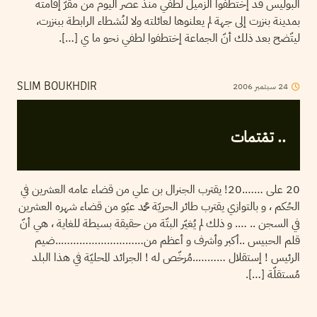
البوليس قد إختطفوا الزميل لطفي منذ عصر اليوم من مقرّ إقامته
بمدينة بنزرت إلى جهة لم يعلنوها لعائلته ولا لنُشطاء الرابطة ببنزرت،
ليتّضح بعد ذلك أنّ الجماعة إختطفوا لطفي نحو ما ي […].
24
سبتمبر
2006
SLIM BOUKHDIR
.. تمْتمات
20 على …….20! يقترب الجنرال بن علي من قضاء عامه العشرين في
الحُكم ، و بالتوازي يقترب طائر الحريّة محمد عبّو من قضاء شهره العشرين
في السجن .. …. و ذلك لم يُغيّر البتّة من حقيقة بسيطة للغاية ، هي أنّ
قلم الحبيس ..أكبر وأشرف و أعظم من………………………..ضيم
الرئيس ! إستقلال ………..مُرخّص له ! الجرائد المحليّة في هذا البلد
مُستقلّة […].