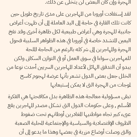
الهجرة وإن كان البعض لن يتخلى عن ذلك.
لقد إستفادت أوروبا من المهاجرين على مدى تاريخ طويل حين
كانت تلك القارة في حاجة إلى اليد العاملة إلى أن ظهرت أعراض
جانبية للهجرة وهي أعراض طبيعية لكل ظاهرة أخرى وقد نفخ
اليمين المتشدد خاصة في أوروبا في هذه الظواهر السلبية فحول
الهجرة والمهاجرين إلى شر كله بالرغم من الحاجة الملحة
للمهاجرين سواءا في سوق العمل أو في التوازن السكانى ولكن
يبدو أن التدفق الهائل لأعداد المهاجرين السريين أحدث نوعا من
الخلل جعل بعض الدول تشعر بأنها عرضة لهجوم كاسح
لموجات من الهجرة التى لا يمكن إستيعابها
تبقى مسؤولية معالجة هذه الظاهرة بدل مكافحتها هي الفكرة
الأسلم , وعلى حكومات الدول التى تشكل مصدر المهاجرين يقع
عبىء كبير تجاه مواطنيها المغادرين أوطانهم تحت ضغوط
الظروف الإقتصادية والسياسية والإجتماعية المحلية الصعبة
والتى وصلت أوضاع مزرية في بعضها وهذا ما يدعو إلى أن