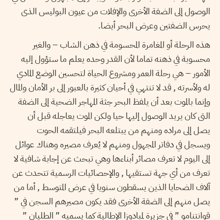
الوصول إلى الضفة الأخرى والإفلات من عيون البوليس الذى
يحرس الضفتين وعرض البحر أيضا.
هذه الرحلة أو المغامرة المحسومة في ذهن الشاب – والغير
محسوبة في ذهنه تماما لأن القدر وحده يعلم ما ستؤول إليه
الأمور – هي رحلة العمر ومشروع الحياة لتحسين الوضع المادي
له ولأسرته , قد لا تنتهي في أحيان كثيرة بالعبور إلى بر الأمان والمال
وإنما بالموت بعد أن يلفظ البحر جثة المهاجر الضحية إلى الضفة
التى كان يريد الوصول إليها حيا ولكن الموت يعاجله قبل أن
يصل إلى مراده ومنهم من يبتلعه البحر فيلتقمه الحوت
ويسجل في دفاتر المجهول ومنهم لا يُعرف مصيره وهناك عوائل
إلى اليوم لا تعرف مصائر أبناءها وهي تبحث عن إجابة شافية لا
تعرف من أي جهة تستقيها , والإحصائيات الرسمية تتحدث عن
آلاف الضحايا الذين يسقطون سنويا في عرض المتوسط , أما من
يصل منهم إلى الضفة الأخرى فقد يكون مصيرهم السجن في ”
قوانتنامو ” في جزيرة لمبادوزا الإطالية كما يسميه ” الطليان ”