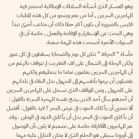
وهو المعسكر الذى أنشأته السلطات الإيطالية لتحتجز فيه
المهاجرين السريين , أما من يعبر وينجو من كل هذه المطبات
فليس بالضرورة أن يكون أكثر حظا ذلك أن متاعب أخرى تبدأ
وهي البحث عن الإستقرار و الإقامة والعمل , خاصة أن في
السنوات الأخيرة أصبحت هذه المهمة صعبة.
مأساة ” الحرقة ” تتكرر كل يوم والضحايا يسقطون في كل عبور
ولكن الرحلة إلى الشمال على كف العفريت لم تتوقف بالرغم من
أن المهاجرين السريين يعلمون تماما ما ينتظرهم ولكنهم
يفضلون أن يرموا بأنفسهم إلى المجهول بدل البقاء في بلدانهم
على المجهول , ومن المواقف الذى تسجل على المهاجرين السريين
أن أحدهم سأل أحد الذين رشح نفسه للهجرة السرية بالقول :
ألا تخشى أن يأكلك الحوت في عرض البحر ؟ فرد بالقول : أفضل
أن يأكلني الحوت في البحر بدل أن يأكلني الدود في الوطن . وقد
عبر المهاجرون الأفارقة خاصة على تصميم لا يلين بأن الوصول
إلى أوروبا سيبقى هو الحلم الذى لا يمكن التنازل عليه مهما