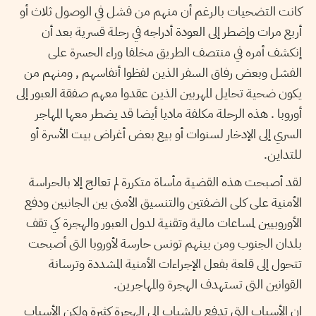
كانت التضحيات بالرغم أن منهم من فشل في الوصول ثلاث أو
أربع مرات وإضطر إلى العودة أدراجه في رحلة قسرية بعد أن
إنكشف أمره في منتصف الطريق مخلفا وراء الحسرة على
الفشل وبعض رفاق السفر الذين لفظوا أنفاسهم , ومنهم من
يكون ضحية تحايل المهربين الذين عقدوا معهم صفقة العبور إلى
أوروبا . هذه الرحلة مكلفة ماديا أيضا قد يضطر معها المهاجر
السري إلى الإدخار لسنوات أو بيع بعض أغراض بيت الأسرة أو
للتداين.
لقد أصبحت هذه القضية مأساة متكررة لم تعالج إلا بالحراسة
الأمنية على كلى الضفتين والتنسيق الأمنى بين الجانبين ودفع
الأوروبيين لمساعات مالية وتقنية لدول العبور والهجرة كي تقف
بلدان الجنوب ومن بينهم تونس حارسة لأوروبا التى أصبحت
تتحول إلى قلعة بفعل الإجراءات الأمنية المشددة وترسانة
القوانين التى تستهدف الهجرة والمهاجرين.
إن الأسباب التى تدفع بالشباب إلى الهجرة كثيرة ولكن الأسباب