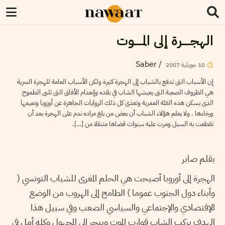
الهجــــرة إلى المــــوت
Saber
/
10
جويلية
2007
إن الأسباب التى تدفع بالشباب إلى الهجرة كثيرة ولكن الأسباب العامة للهجرة السرية
هي الظروف الصعبة التى يعيشها الشاب في بلاده وإنعدام الأفاق التى تلبى الطموح
الذى يسكن هذه الفئة العمرية وتغذى كل ذلك الروايات الجاهزة عن أوروبا ونعيمها
ورخاءها . ولا يعلم هؤلاء الشباب أن بعض من بلغ مراده ندم على الهجرة بعد أن
تقطعت به السبل ومرت عليه سنوات قضاها متنقلا من […].
بقلم صابر
الهجرة إلى أوروبا أصبحت هي الحلم المغرى للشباب التونسي (
وأبناء دول الجنوب عموما ) الطامح إلى الهروب من الوضع
الإقتصادي والإجتماعي والسياسي الصعب وفي سبيل هذا
الهدف يركب الشاب قوارب الموت ويبحر إلى المجهول وكله أمل في