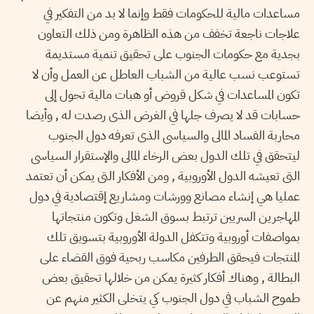
مساعدات مالية للحكومات فقط وإنما لا بد من التفكير في
علاجات ناجعة تخفف من هذه الظاهرة ومن ذلك التعاون
بجدية مع حكومات الجنوب على تحقيق تنمية مستديمة
تستوعب نسب عالية من الشباب العاطل عن العمل وأن لا
تكون المساعدات في شكل قروض أو هبات مالية تحول إلى
حسابات قد لا يصرف جلها في الغرض الذى رصدت له , وأيضا
محاربة الفساد المالى والسياسى الذى تعرفه دول الجنوب
ليتحقق في تلك الدول بعض الرخاء المالى والإستقرار السياسى
التى تعيشه الدول الأوروبية , ومن الأفكار التى يمكن أن تعتمد
عمليا هي إنشاء مصانع وورشات ومشاريع إقتصادية في دول
المهاجرين السريين ترتبط بسوق الشغل وتكون منتجاتها
بمواصفات أوروبية وتتكفل الدولة الأوروبية بتسويق تلك
المنتجات فيحقق الطرفين مكاسب ربحية فوق القضاء على
البطالة , وهناك أفكار كثيرة يمكن من خلالها تحقيق بعض
طموح الشباب في دول الجنوب كي يتخلى الكثير منهم عن