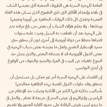
العامة للهجرة السرية هي الظروف الصعبة التى يعيشها الشاب
في بلاده وإنعدام الأفاق التى تلبى الطموح الذى يسكن هذه الفئة
العمرية وتغذى كل ذلك الروايات الجاهزة عن أوروبا ونعيمها
ورخاءها . ولا يعلم هؤلاء الشباب أن بعض من بلغ مراده ندم
على الهجرة بعد أن تقطعت به السبل ومرت عليه سنوات
قضاها متنقلا من دولة أوروبية إلى أخرى دون أن يحقق حتى
مجرد الإستقرار النفسي ولعل ما يعيشه بعض شباب الهجرة في
بعض الدول الأوروبية قد لا يصدقه البعض والذى يصل حد
الجوع ناهيك عن المبيت في العراء والتشرد والخوف من الوقوع
في أيدي البوليس.
إن القضاء على الهجرة السرية أمر غير ممكن بل مستحيل أن
يتحقق وقد حاولت الدول المعنية بهذه الظاهرة معالجتها
بأساليب بدائية فيها الكثير من الأنانية وصلت حد الإنتقام من
المهاجرين وإغراقهم في عرض البحر في جريمة لا تغتفر , والحل في
ما يبدو ليس بفرض الرقابة على حدود القارة العجوز ولا تقديم