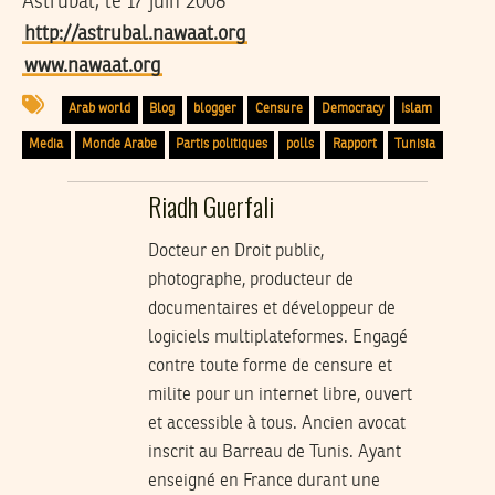
Astrubal, le 17 juin 2008
http://astrubal.nawaat.org
www.nawaat.org
Arab world
Blog
blogger
Censure
Democracy
Islam
Media
Monde Arabe
Partis politiques
polls
Rapport
Tunisia
Riadh Guerfali
Docteur en Droit public,
photographe, producteur de
documentaires et développeur de
logiciels multiplateformes. Engagé
contre toute forme de censure et
milite pour un internet libre, ouvert
et accessible à tous. Ancien avocat
inscrit au Barreau de Tunis. Ayant
enseigné en France durant une