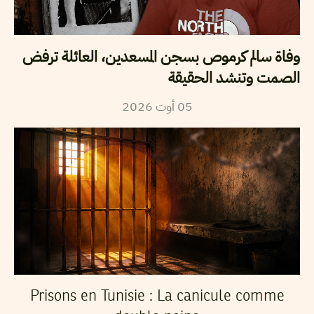
وفاة سالم كرموص بسجن المسعدين، العائلة ترفض
الصمت وتنشد الحقيقة
2026
أوت
05
Prisons en Tunisie : La canicule comme