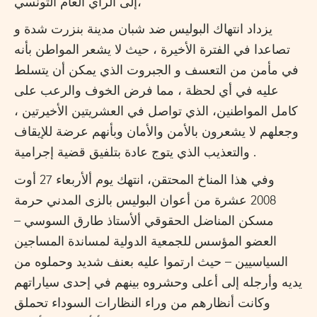
إلى الرأي العام التونسي،
يزداد انتهاك البوليس ضد شبان مدينة بنزرت شدة و
تصاعدا في الفترة الأخيرة ، حيث لا يشعر المواطن بأنه
في مأمن من التعسف و الجبروت الذي يمكن أن يتسلط
عليه في أي لحظة ، مما فرض الخوف والرعب على
كامل المواطنين، الذي تواصل في العشريتين الأخيرتين ،
وجعلهم لا يشعرون بالأمن والأمان وبأنهم عرضة للإيقاف
والتعذيب الذي يتوج عادة بتلفيق قضية إجرامية .
وفي هذا المناخ المحتقن، انتهك يوم ألأربعاء 27 أوت
2008 عشرة من أعوان البوليس بالزى المدني حرمة
مسكن المناضل الحقوقي ألأستاذ طارق السوسي –
العضو المؤسس للجمعية الدولية لمساندة المساجين
السياسيين – حيث ارتموا عليه بعنف شديد وحملوه من
يديه وأرجله إلى أعلى وحشروه بينهم في إحدى سياراتهم
وكانت أنظارهم من وراء النظارات السوداء تحملق