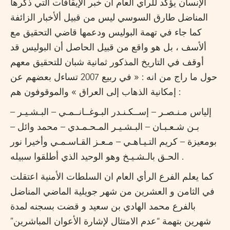
ألإنسان يؤكد للرأي العام أن خبر ألإيقافات التي ذكرها
المناضل طارق السوسي ليس من قبيل ألأخبار الزائفة
كما جاء في تهمة البوليس ودعمها قاضي التحقيق مع
ألأسف ، بل هو واقع من قبيل الحاصل أن البوليس قد
أوقف في التاريخ المذكور ثمانية شبان للتحقيق معهم
حول ما راج من انه : « في ربيع 2007 تساءل بعضهم عن
إمكانية الذهاب إلى العراق » والموقوفون هم :
– إلياس مـنـصـر – إســكـنـدر البـوغــانــمـي – البـشـيـر
بـن شـعـبـان – البـشـيـر المـحـمـدي – محمد وائل –
بومعيزة – كريم التـيـاهـي – مـعـز القـاسـمـي وأخيرا نور
الحـق بالـشـيـخ وهو الوحيد الذي أطلقوا سبيله .
كما يعلم الفرع الرأي العام ان السلطات الأمنية اعتقلت
في الثامن و العشرين من شهر جويلية الماضي المناضل
بالفرع محمد الهادي بن سعيد و قضت بسجنه لمدة
شهرين بتهمة “عدم الامتثال لإشارة الأعوان المباشرين”