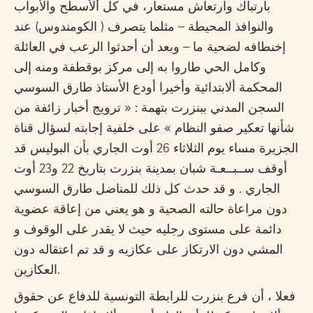
بارتباك وارتعاش مستعار، في كل ألأسطح والأبواب
والنوافذ المحيطة – مثلما يتصرف ( الكومندوس) عند
إخنطافه لضحية ما – وبعد أن أحدثوا الرعب في العائلة
وكامل الحي طاروا به إلى مركز بوقطفة ومنه إلى
المحكمة ألابتدائية وأخيرا أودع الأستاذ طارق السوسي
السجن المدني ببنزرت بتهمة : « ترويج أخبار زائفة من
شأنها تعكير صفو النظام » على خلفية إجابته لسؤال قناة
الجزيرة مساء يوم الثلاثاء 26 أوت الجاري بأن البوليس قد
أوقف ســبــعـة شبان بمدينة بنزرت بتاريخ 22 و23 أوت
الجاري . و قد حدث كل ذلك للمناضل طارق السوسي
دون مراعاة حالته الصحية و هو يعني من إعاقة عضوية
دائمة على مستوى رجليه حيث لا يقدر على الوقوف و
المشي دون الارتكاز على عكازيه و قد تم اعتقاله دون
العكازين.
فعلا ، أن فرع بنزرت للرابطة التونسية للدفاع عن حقوق