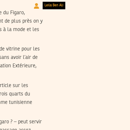
Leila Ben Ali
re du Figaro,
nt de plus près on y
s à la mode et les
de vitrine pour les
ans avoir l’air de
ation Extérieure,
rticle sur les
rois quarts du
emme tunisienne
aro ? – peut servir