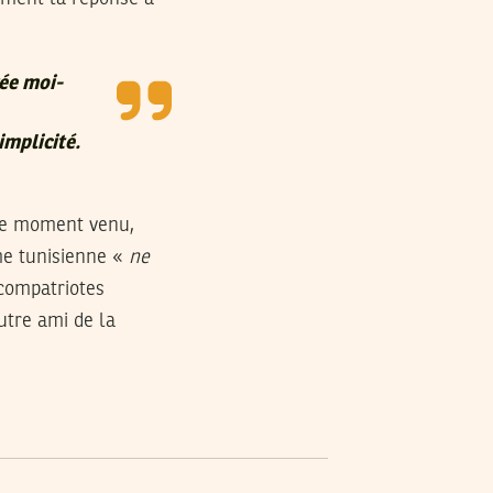
vée moi-
simplicité.
le moment venu,
me tunisienne «
ne
 compatriotes
utre ami de la