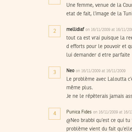
Une femme, venue de la Cour d
etat de fait, l’image de la Tun
mellidiaf
on 16/11/2009 at 16/11/2
2
tout ca est vrai puisque la r
d efforts pour le pouvoir et q
lui demander d etre parfaite
Neo
on 16/11/2009 at 16/11/2009
3
Le problème avec Laloutta c’
même plus.
Je ne le répèterais jamais a
Punica Fides
on 16/11/2009 at 16/
4
@Neo brabbi qu’est ce qui tu 
problème vient du fait qu’el