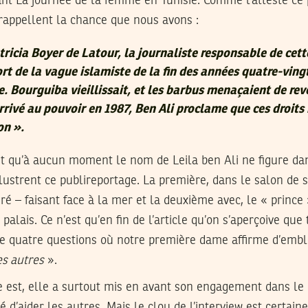
ant La journée de la femme en Tunisie. Comme l’atteste ce
rappellent la chance que nous avons :
atricia Boyer de Latour, la journaliste responsable de cett
ort de la vague islamiste de la fin des années quatre-vingt
re. Bourguiba vieillissait, et les barbus menaçaient de rev
rrivé au pouvoir en 1987, Ben Ali proclame que ces droits
ion
».
st qu’à aucun moment le nom de Leila ben Ali ne figure dan
llustrent ce publireportage. La première, dans le salon de s
éré – faisant face à la mer et la deuxième avec, le « prin
alais. Ce n’est qu’en fin de l’article qu’on s’aperçoive que 
de quatre questions où notre première dame affirme d’embl
s autres
».
est, elle a surtout mis en avant son engagement dans le m
té d’aider les autres. Mais le clou de l’interview est certai