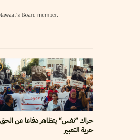
s. Nawaat's Board member.
حراك ”نفس“ يتظاهر دفاعا عن الحق 
حرية التعبير