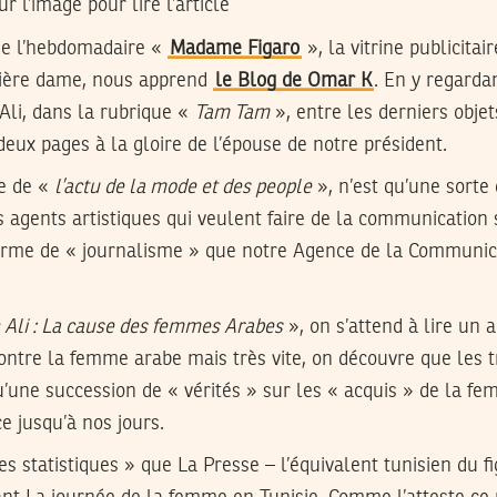
ur l’image pour lire l’article
de l’hebdomadaire «
Madame Figaro
», la vitrine publicitai
mière dame, nous apprend
le Blog de Omar K
. En y regarda
Ali, dans la rubrique «
Tam Tam
», entre les derniers objet
deux pages à la gloire de l’épouse de notre président.
te de «
l’actu de la mode et des people
», n’est qu’une sorte 
agents artistiques qui veulent faire de la communication s
 forme de « journalisme » que notre Agence de la Communic
 Ali : La cause des femmes Arabes
», on s’attend à lire un a
ntre la femme arabe mais très vite, on découvre que les t
’une succession de « vérités » sur les « acquis » de la f
e jusqu’à nos jours.
statistiques » que La Presse – l’équivalent tunisien du fig