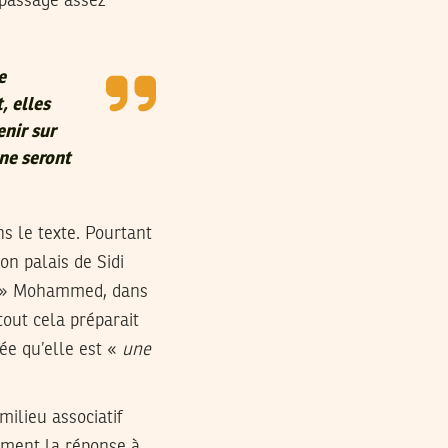
 passage assez
e
, elles
enir sur
 ne seront
s le texte. Pourtant
on palais de Sidi
ce » Mohammed, dans
tout cela préparait
ée qu’elle est «
une
ilieu associatif
nement la réponse à