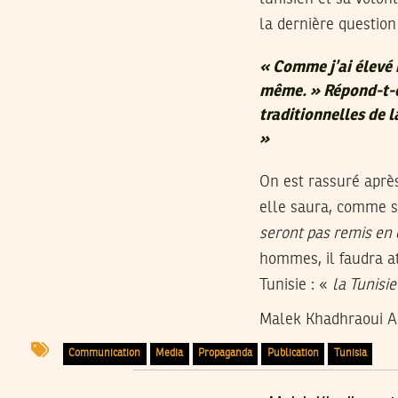
la dernière question
«
Comme j’ai élevé 
même.
» Répond-t-e
traditionnelles de la
»
On est rassuré aprè
elle saura, comme s
seront pas remis en 
hommes, il faudra a
Tunisie : «
la Tunisi
Malek Khadhraoui A
Communication
Media
Propaganda
Publication
Tunisia