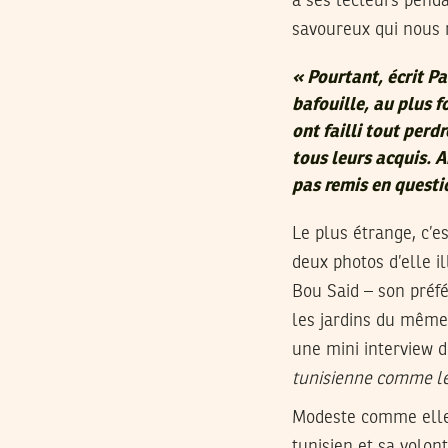
à ses lecteurs pend
savoureux qui nous 
«
Pourtant
, écrit P
bafouille,
au plus f
ont failli tout perd
tous leurs acquis. A
pas remis en quest
Le plus étrange, c’e
deux photos d’elle i
Bou Said – son préf
les jardins du même p
une mini interview 
tunisienne comme le
Modeste comme elle 
tunisien et sa volon