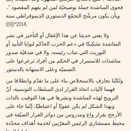
فحوى المناشدة جملة توضيحيّة لمن لم يفهم المقصود “..
وبأن يكون مرشّح التجمّع الدستوري الديموقراطي سنة
2014″([9]).
ولا يعني حديثنا عن هذا الإغفال أو التأخير في نشر
المناشدة تشكيكا في دعم الحزب الحاكم لنوايا التأبيد أو
التوريث التي تنتاب رئيسه، ولا في صدقيّة صدور
مناشدات للاستمرار في الحكم من أفراد ترعرعوا على
الصنميّة وعلى الاستهانة بالدستور.
ولكنّنا نجازف بالاستخلاص بناء على ما تقدّم وانطلاقا من
فهمنا لآليات اتخاذ القرار لدى السلطات التونسية، أنّ
الترويج لهذه المناشدة ونشرها في هذا التوقيت بالذات
وبهذا الشكل لم يكن عفويّا أو اعتباطيّا، إنّما جاء على
الأرجح بقرار واع ومدروس من دوائر القرار الضيّقة في
محيط مستشاري الرئيس المقرّبين لخدمة أهداف محدّدة