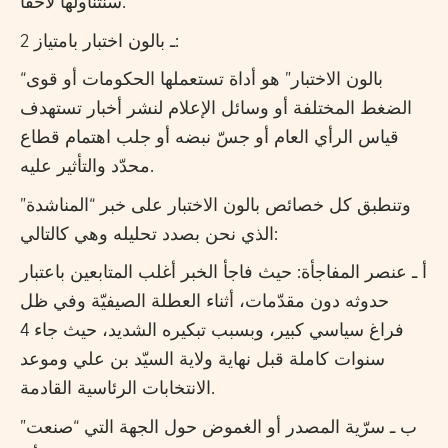
سنتناولها لاحقا.
2 ـ بالون اختبار بامتياز:
“بالون الاختبار” هو أداة تستعملها الحكومات أو قوى
الضغط المختلفة أو وسائل الإعلام لنشر أخبار تستهدف
قياس الرأي العام أو جسّ نبضه أو جلب اهتمام قطاع
محدّد والتأثير عليه.
وتنطبق كل خصائص بالون الاختبار على خبر “المناشدة”
الذي نحن بصدد تحليله وهي كالتالي:
أ ـ عنصر المفاجأة: حيث فاجأ الخبر أغلب المتابعين باعتبار
حدوثه دون مقدّمات، أثناء العطلة الصيفيّة وفي ظل
فراغ سياسي كبير، وبسبب تبكيره الشديد، حيث جاء 4
سنوات كاملة قبل نهاية ولاية السيّد بن علي وموعد
الانتخابات الرئاسية القادمة.
ب ـ سرّية المصدر أو الغموض حول الجهة التي “صنعت”