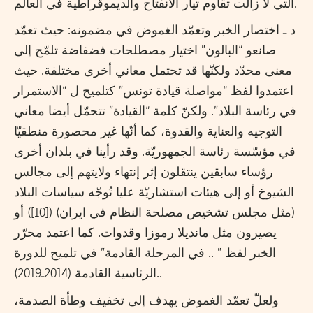
التي لا زالت تقاوم تيار الانفتاح والديموقراطية في العالم.
د ـ اختصار الخبر وتعمّد الغموض في مضمونه: حيث تعمّد
صانعو “البالون” اختيار مصطلحات فضفاضة تلمّح إلى
معنى محدّد ولكنّها قد تحتمل معاني أخرى مختلفة. حيث
اعتمدوا لفظ “مواصلة قيادة تونس” كتلميح ل “الاستمرار
في رئاسة البلاد”. ولكنّ كلمة “القيادة” تتحمّل أيضا معاني
التوجيه والعناية والقدوة، كما أنّها غير محصورة منطقيّا
في مؤسّسة رئاسة الجمهوريّة. وقد رأينا في بلدان أخرى
رؤساء سابقين ينتقلون إثر إنتهاء ولايتهم إلى مجالس
الشيوخ أو إلى هيئات استشاريّة عليا تُوجّه سياسات البلاد
(مثل مجلس تشخيص مصلحة النظام في ايران) ([10]) أو
يصيرون مثل مانديلا رموزا وقدوات. كما اعتمد محرّر
الخبر لفظ ” .. في المرحلة القادمة” في تلميح للدورة
الرئاسية القادمة (2014ـ2019)..
ولعلّ تعمّد الغموض يهدف إلى تخفيف وطأة الصدمة،