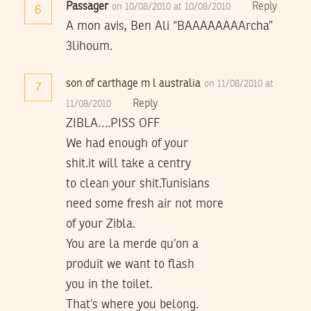
Passager
Reply
on 10/08/2010 at 10/08/2010
6
A mon avis, Ben Ali “BAAAAAAAArcha”
3lihoum.
son of carthage m l australia
on 11/08/2010 at
7
Reply
11/08/2010
ZIBLA….PISS OFF
We had enough of your
shit.it will take a centry
to clean your shit.Tunisians
need some fresh air not more
of your Zibla.
You are la merde qu’on a
produit we want to flash
you in the toilet.
That’s where you belong.