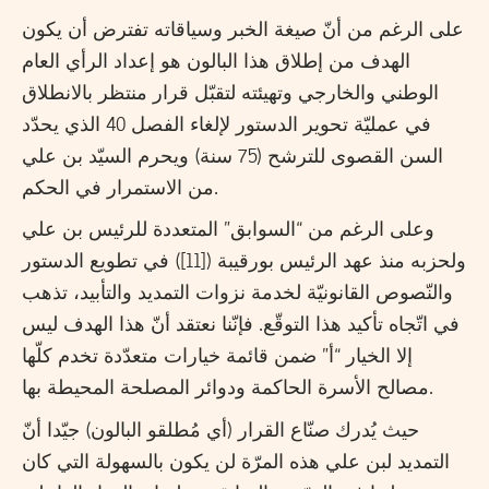
على الرغم من أنّ صيغة الخبر وسياقاته تفترض أن يكون
الهدف من إطلاق هذا البالون هو إعداد الرأي العام
الوطني والخارجي وتهيئته لتقبّل قرار منتظر بالانطلاق
في عمليّة تحوير الدستور لإلغاء الفصل 40 الذي يحدّد
السن القصوى للترشح (75 سنة) ويحرم السيّد بن علي
من الاستمرار في الحكم.
وعلى الرغم من “السوابق” المتعددة للرئيس بن علي
ولحزبه منذ عهد الرئيس بورقيبة ([11]) في تطويع الدستور
والنّصوص القانونيّة لخدمة نزوات التمديد والتأبيد، تذهب
في اتّجاه تأكيد هذا التوقّع. فإنّنا نعتقد أنّ هذا الهدف ليس
إلا الخيار “أ” ضمن قائمة خيارات متعدّدة تخدم كلّها
مصالح الأسرة الحاكمة ودوائر المصلحة المحيطة بها.
حيث يُدرك صنّاع القرار (أي مُطلقو البالون) جيّدا أنّ
التمديد لبن علي هذه المرّة لن يكون بالسهولة التي كان