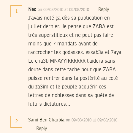
Neo
Reply
on 09/08/2010 at 09/08/2010
1
J’avais noté ça dès sa publication en
juillet dernier. Je pense que ZABA est
très superstitieux et ne peut pas faire
moins que 7 mandats avant de
raccrocher les godasses. essab3a el 7aya.
Le cha3b MNAYYIKKKKKK l’aidera sans
doute dans cette tache pour que ZABA
puisse rentrer dans la postérité au coté
du za3im et le peuple acquérir ces
lettres de noblesses dans sa quête de
futurs dictatures…
Sami Ben Gharbia
on 09/08/2010 at 09/08/2010
2
Reply