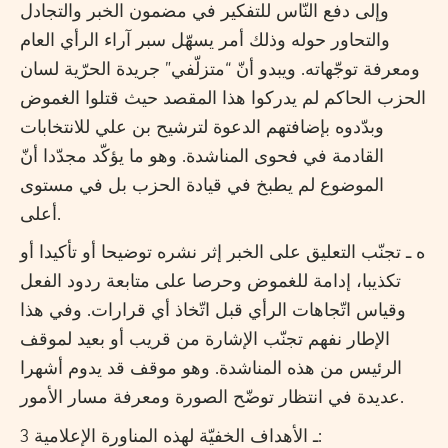
وإلى دفع النّاس للتفكير في مضمون الخبر والتجادل
والتحاور حوله وذلك أمر يسهّل سبر آراء الرأي العام
ومعرفة توجّهاته. ويبدو أنّ “متزلّفي” جريدة الحرّية لسان
الحزب الحاكم لم يدركوا هذا المقصد حيث قتلوا الغموض
وبدّدوه بإضافتهم الدعوة لترشيح بن علي للانتخابات
القادمة في فحوى المناشدة. وهو ما يؤكّد مجدّدا أنّ
الموضوع لم يطبخ في قيادة الحزب بل في مستوى
أعلى.
ه ـ تجنّب التعليق على الخبر إثر نشره توضيحا أو تأكيدا أو
تكذيبا، إدامة للغموض وحرصا على متابعة ردود الفعل
وقياس اتّجاهات الرأي قبل اتّخاذ أي قرارات. وفي هذا
الإطار نفهم تجنّب الإشارة من قريب أو بعيد لموقف
الرئيس من هذه المناشدة. وهو موقف قد يدوم أشهرا
عديدة في انتظار توضّح الصورة ومعرفة مسار الأمور.
3 ـ الأهداف الخفيّة لهذه المناورة الإعلامية: