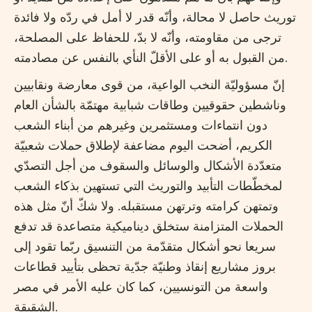
توريث حاصل لا محالة، وأنّه قدر لا أمل في ردّه ولا فائدة
ترجى من مقاومته، وأنّه لا بدّ، للحفاظ على المصلحة،
من القبول به أو على الأقلّ النأي بالنفس عن مصادمته.
إنّ مسؤوليّة النخب الواعية، من قوى معارضة ونقابيين
وناشطين حقوقيين وطاقات شبابية مهتمّة بالشأن العام
دون انتماءات ومستثمرين وغيرهم من أبناء الشعب
الكريم، أضحت اليوم مضاعفة لإطلاق حملات شعبيّة
متعدّدة الأشكال والوسائل والسقوف من أجل التصدّي
لمخطّطات التأبيد والتوريث التي تستهين بذكاء الشعب
وتمتهن كرامته وترتهن مستقبله. ولا شكّ أنّ مثل هذه
الحملات المتزامنة ستخلق ديناميكية متصاعدة قد تدفع
سريعا نحو أشكال متقدّمة من التنسيق ربّما تقود إلى
بروز مشاريع إنقاذ وطنيّة جدّية تحظى بتأييد قطاعات
واسعة من التونسيين، كما كان عليه الأمر في مصر
الشقيقة.