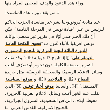
وراء هذه الدعوة والهدف المخفي المراد منها.
1ـ من يقف وراء هذه المناشدة:
عند متابعة كرونولوجيا نشر خبر مناشدة الحزب الحاكم
للرئيس بن علي “قيادة تونس في المرحلة القادمة”، تبيّن
أنّ ذلك الخبر صدر أوّلا في تقرير غير ممضى لوكالة
تونس افريقيا للأنباء عُنون ب “
فحوى اللائحة العامة
للدورة الثالثة للجنة المركزية للتجمع الدستوري
الديمقراطي
” ([1]) بتاريخ 17 جويلية 2010. وقد نقلت
التقرير بصيغته الكاملة دون تحوير أو تصرّف أغلب
وسائل الاعلام الرسميّة والصحفيّة التونسيّة، مثل جريدة
الصباح
([2])، و
الملاحظ
([3])، و
موقع السياسية
“المستقل” ([4])، وأساسا
موقع أخبار تونس
([5]) الذي
نقلت عنه الخبر أغلب وسائل الاعلام العربية (الجزيرة،
محيط، ايلاف، الرياض السعودية، الشروق الجزائرية،
الخليج الاماراتية، القدس العربي، ..).