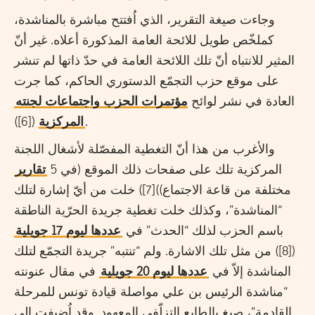
وجاءت صيغة التقرير، الذي اُفتتح مباشرة بالمناشدة،
كملخّص طويل للائحة العامة المذكورة أعلاه. غير أنّ
المثير للانتباه أنّ تلك اللائحة العامة في حدّ ذاتها لم تنشر
على موقع حزب التجمّع الدستوري الحاكم، كما جرت
العادة في نشر لوائح
مؤتمرات الحزب واجتماعات لجنته
([6]).
المركزية
والأغرب من هذا أنّ التغطية المفصّلة لأشغال اللجنة
المركزية تلك على صفحات ذلك الموقع (في 5
تقارير
مختلفة من قاعة الاجتماع))[7]) خلت من أيّ إشارة لتلك
“المناشدة”، وكذلك خلت تغطية جريدة الحرّية الناطقة
باسم الحزب لذلك “الحدث” في
عددها ليوم 17 جويلية
([8]) من مثل تلك الاشارة. ولم “تنتبه” جريدة التجمّع لتلك
المناشدة إلاّ في
عددها ليوم 20 جويلية
في مقال عنونته
“مناشدة الرئيس بن علي مواصلة قيادة تونس للمرحلة
القادمة”، صيغ بالطابع التزلّفي المعهود. وقد اُضيفت إلى