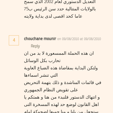
التعديل الدستوري لعام 2002 الذي سمح
بالولايات المتتالية حدد سن الرئيس ب75
عاما كحد اقصى لدى بداية ولايته
chouchane mounir
on 09/08/2010 at 09/08/2010
4
Reply
ان هذه الحملة الممسعورة لا بد من ان
تحارب بكل الوسائل
ولتكن البداية بمقاضاة هذه الضباع العاوية
التي تنشر اسماءها
في قائمات المناشدة و ذلك بتهمة التحريض
على تقويض النظام الجمهوري
و اتتهاك الدستور فلنبدء من هنا و همتكم يا
اهل القانون لوضع حد لهذه المسخرة التى
ستجعل من بلنا و منا جميعا اضحوكة امام