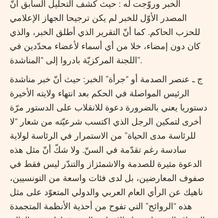
الخبر وروّجت له : حيث كشف التحليل السابق أنّ
المصدر الأوّل للخبر لم يكن ترجيحا الجهاز الإعلامي
للحزب الحاكم. كما أنّ التقرير الذي أطلق الخبر، والذي
كان دون إمضاء، خلا من أي أسماء لأعضاء محدّدين في
اللجنة المركزيّة بادروا إلى “المناشدة”.
ج ـ عنصر الصدمة أو “جرأة” الخبر: حيث أنّ خبر مناشدة
الرئيس المواصلة في الحكم بعد انتهاء ولايته الأخيرة
دستوريا يعني بالضرورة دعوة للانقلاب على الدستور مرّة
أخرى لتمكين الرجل الذي اكتسب شرعيّته من شعار “لا
للرئاسة مدى الحياة” من الاستمرار في الرئاسة لولاية
سادسة رغم تقدّمة في السنّ. ولا شكّ أنّ مثل هذه
الدعوة مثيرة للصدمة والاشمئزاز والتندّر ليس فقط في
صفوف المعارضين، بل لدى فئات واسعة من التونسيين،
ناهيك عن الرأي العام العربي والدولي المتعوّد على مثل
هذه “الروائح” التي تفوح من أحذية الأنظمة المتجمدة