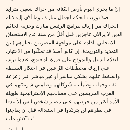
إنّ ما يجري اليوم بأرض الكنانة من حراك شعبي متزايد
ضدّ توريث الحكم لجمال مبارك، وما أدّى إليه ذلك
الحراك من إرباك لبرامج الرئيس مبارك وحزبه الحاكم
الذين لا يزالان عاجزين قبل أقلّ من سنة عن الاستحقاق
الانتخابي القادم على مواجهة المصريين بخيارهم (بين
التمديد والتوريث)، إن كانوا أصلا قد تمكّنوا من الاختيار،
ليقدّم الدليل والنموذج على قدرة المجتمع، عندما يريد،
على إرباك مخطّطات الرّاغبين في احتكار السلطة
والضغط عليهم بشكل مباشر أو غير مباشر عبر زعزعة
ثقة وحماية وطُمأنينة شُركائهم وضامني شرعيّتهم في
الغرب الحريصين على مصالحهم الإستراتيجية طويلة
الأمد أكثر من حرصهم على مصير شخص ليس إلاّ بيدقا
في نظرهم لن يتردّدوا في استبداله قبل أن يفاجئوا
ب”كش مات”.
الهوامش: