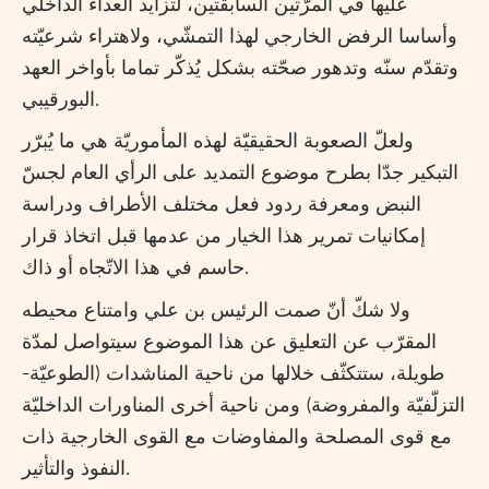
عليها في المرّتين السابقتين، لتزايد العداء الداخلي
وأساسا الرفض الخارجي لهذا التمشّي، ولاهتراء شرعيّته
وتقدّم سنّه وتدهور صحّته بشكل يُذكّر تماما بأواخر العهد
البورقيبي.
ولعلّ الصعوبة الحقيقيّة لهذه المأموريّة هي ما يُبرّر
التبكير جدّا بطرح موضوع التمديد على الرأي العام لجسّ
النبض ومعرفة ردود فعل مختلف الأطراف ودراسة
إمكانيات تمرير هذا الخيار من عدمها قبل اتخاذ قرار
حاسم في هذا الاتّجاه أو ذاك.
ولا شكّ أنّ صمت الرئيس بن علي وامتناع محيطه
المقرّب عن التعليق عن هذا الموضوع سيتواصل لمدّة
طويلة، ستتكثّف خلالها من ناحية المناشدات (الطوعيّة-
التزلّفيّة والمفروضة) ومن ناحية أخرى المناورات الداخليّة
مع قوى المصلحة والمفاوضات مع القوى الخارجية ذات
النفوذ والتأثير.