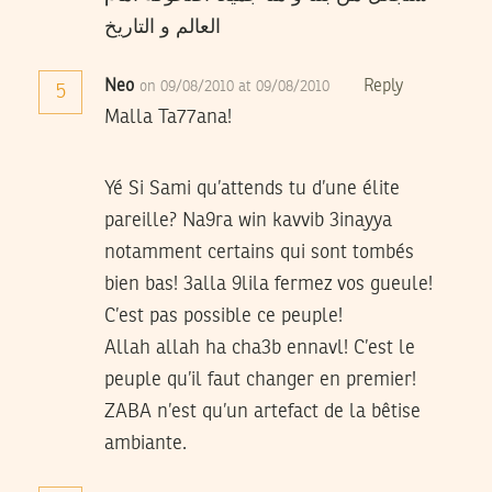
العالم و التاريخ
Neo
Reply
on 09/08/2010 at 09/08/2010
5
Malla Ta77ana!
Yé Si Sami qu’attends tu d’une élite
pareille? Na9ra win kavvib 3inayya
notamment certains qui sont tombés
bien bas! 3alla 9lila fermez vos gueule!
C’est pas possible ce peuple!
Allah allah ha cha3b ennavl! C’est le
peuple qu’il faut changer en premier!
ZABA n’est qu’un artefact de la bêtise
ambiante.