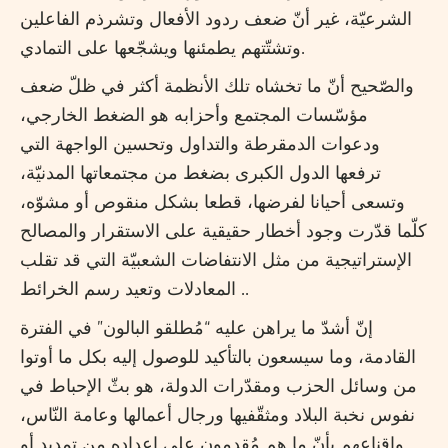
الشرعيّة، غير أنّ ضعف ردود الأفعال وتشرذم الفاعلين
وتشتّتهم يطمئنها ويشجّعها على التمادي.
والصّحيح أنّ ما تخشاه تلك الأنظمة أكثر في ظلّ ضعف
مؤسّسات المجتمع وأحزابه هو الضغط الخارجي،
ودعوات الدمقرطة والتداول وتحسين الواجهة التي
ترفعها الدول الكبرى بضغط من مجتمعاتها المدنيّة،
وتسعى أحيانا لفرضها، قطعا بشكل منقوص أو مشوّه،
كلّما قدّرت وجود أخطار حقيقية على الاستقرار والمصالح
الإستراتيجية من مثل الانتفاضات الشعبيّة التي قد تقلب
المعادلات وتعيد رسم الخرائط ..
إنّ أشدّ ما يراهن عليه “مُطلقو البالون” في الفترة
القادمة، وما سيسعون بالتأكيد للوصول إليه بكل ما أوتوا
من وسائل الحزب ومقدّرات الدولة، هو بثّ الإحباط في
نفوس نخبة البلاد ومثقّفيها ورجال أعمالها وعامة النّاس،
وإقناعهم بأنّ ما هم مُقدمون على إعداده من تمديد أو