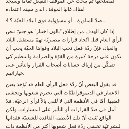
لمصلحتها ثمّ يبحث عن الموقف النقيض تماما وسيجد
هناك غالبا الموقف الذي سيتم اعتماده!
4 ـ صدّ المناورة .. أو مسؤولية قوى البلاد الحيّة ؟
إذا كان الهدف من إطلاق “بالون اختبار” هو جسّ نبض
الرأي العام قبل اتّخاذ قرارات مصيريّة تهمّ مستقبل البلاد
والعباد، فإنّ ردّة فعل نخب البلاد وقواها الحيّة يجب أن
تكون على درجة كبيرة من القوّة والصرامة والتنظيم كي
تتمكّن من إرباك حسابات أصحاب القرار والتأثير على
خياراتهم.
قد يقول البعض أنّ ردّة فعل الرأي العام قد تُؤخذ بعين
الاعتبار في الديموقراطيّات التي تحترم شعوبها وتخشى
غضبها. أمّا في الأنظمة التي لا تُلقي بالاً لرأي الرعيّة، فلا
أمل في صدّ القرارات أو التأثير على المسارات. ولكن
الواقع يُثبت أنّ تلك الأنظمة الفاقدة للشعبيّة فقدانها
للشرعيّة تخشى ردّة فعل شعوبها أكثر من الأنظمة ذات