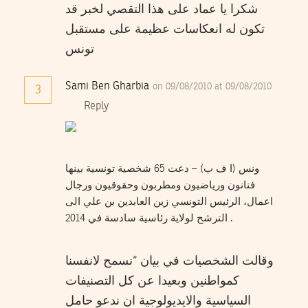
شكرا يا عماد على هذا التقصي لخبر قد
تكون له انعكاسات عظيمة على مستقبل
تونس
Sami Ben Gharbia
on 09/08/2010 at 09/08/2010
3
Reply
ونس (ا ف ب) – دعت 65 شخصية تونسية بينها
فنانون ورياضيون ومطربون وحقوقيون ورجال
اعمال، الرئيس التونسي زين العابدين بن علي الى
الترشح لولاية رئاسية سادسة في 2014 .
وقالت الشخصيات في بيان “نسمح لانفسنا
كمواطنين وبعيدا عن كل التصنيفات
السياسية والايديولوجية ان ندعو حامل