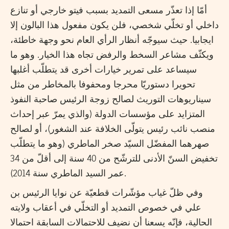
أمّا إذا تعذّر مسعى التمديد بسبب فيتو خارجي أو تنازع
داخلي أو تخلّي شخصي، فلن يكون مفعول هذا البالون إلا
ايجابيا. حيث سيوجّه أنظار الرأي العام نحو وجهة خاطئة،
ويكثّف مشاعر السخط والرفض تجاه هذا الخيار. وهو ما
سيساعد على تمرير خيارات أخرى قد يتطلّب أغلبها
تحويرا دستوريّا محرجا ومحفوفا بالمخاطر من مثل
سيناريوهات التوريث لصالح زوجة الرئيس صاحبة النفوذ
المتزايد على مؤسسات الدولة (والذي يمرّ عبر إحداث
منصب نائب رئيس يتولّى الخلافة عند الشغور)، أو لصالح
صهرهما المفضّل السيّد صخر الماطري (وهو ما يتطلّب
تخفيض السنّ الأدنى للترشّح من 40 سنة إلى أقلّ من 34
عمر السيد الماطري سنة 2014).
وفي ظلّ غياب مؤشّرات قطعيّة عن نوايا الرئيس بن
علي في خصوص التمديد أو التخلّي في أعقاب ولايته
الحالية، فإنّه يسعنا أن نضيف للاحتمالات السابقة احتمالا