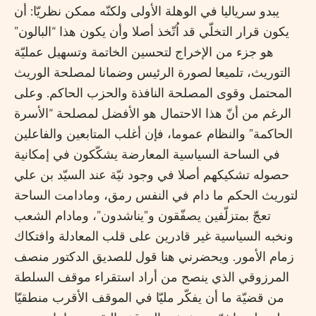
يبدو سرياليا في الوهلة الأولى ولكنّه ممكن نظريّا: أن
يكون قرار التخلّي قد اُتّخذ أصلا وأن يكون هذا “البالون”
هو جزء من الإخراج لتحسين الخاتمة وتسهيل عمليّة
التوريث، تلميعا لصورة الرئيس وضمانا لمصلحة الوريث
المحتمل وقوى المصلحة النافذة والحزب الحاكم. وعلى
الرغم من أنّ هذا الاحتمال هو الأفضل لمصلحة “الأسرة
الحاكمة” والنظام عموما، فإن أغلب المتابعين والفاعلين
في الساحة السياسية المعارضة يشكّكون في إمكانية
حصوله تشكيكهم أصلا في وجود نيّة عند السيّد بن علي
لتوريث الحكم ما دام في النفس رمق، ومادامت الساحة
تعجّ بمتزلّفين يصفّقون و”يناشدون”، ومادام الشعب
ونخبه السياسية غير قادرين على قلب المعادلة وافتكاك
زمام الأمور. ويحضرني هنا قول للصديق الدكتور منصف
المرزوقي الذي ينصح من أراد استقراء موقف السلطة
من قضيّة ما أن يفكّر مليّا في الموقف الأقرب منطقيّا