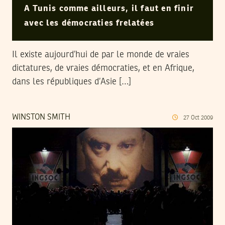
A Tunis comme ailleurs, il faut en finir
avec les démocraties frelatées
Il existe aujourd’hui de par le monde de vraies
dictatures, de vraies démocraties, et en Afrique,
dans les républiques d’Asie […]
WINSTON SMITH
27
Oct
2009