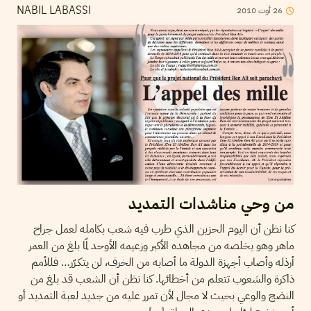
2010
أوت
26
NABIL LABASSI
من وحي مناشدات التمديد
كنا نظن أن اليوم الحزين الذي طرب فيه شعب بكامله لعمل جراح
ماهر وهو يخلصه من مجاهده الأكبر وزعيمه الأوحد لمّا بلغ من العمر
أرذله وأصاب أجهزة الدولة ما أصابه من الخرف، لن يتكـرّر… فللأمم
ذاكرة والشعوب تتعلم من أخطائها. كنا نظن أن الشعب قد بلغ من
النضج والوعي بحيث لا مجال لأن تمرر عليه من جديد لعبة التمديد أو