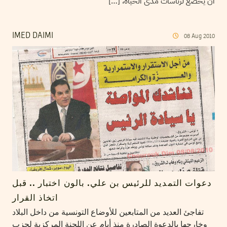
أن يخضع لرئاسات مدى الحياة، […]
IMED DAIMI
08
Aug
2010
دعوات التمديد للرئيس بن علي. بالون اختبار .. قبل
اتخاذ القرار
تفاجئ العديد من المتابعين للأوضاع التونسية من داخل البلاد
وخارجها بالدعوة الصادرة منذ أيام عن اللجنة المركزية لحزب