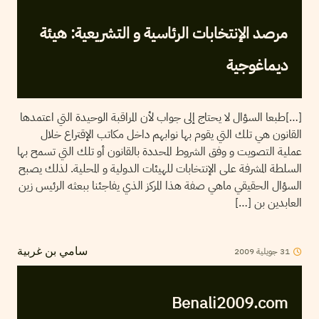
مرصد الإنتخابات الرئاسية و التشريعية: هيئة
ديماغوجية
[…]طبعا السؤال لا يحتاج إلى جواب لأن المراقبة الوحيدة التي اعتمدها
القانون هي تلك التي يقوم بها نوابهم داخل مكاتب الإقتراع خلال
عملية التصويت و وفق الشروط المحددة بالقانون أو تلك التي تسمح بها
السلطة المشرفة على الإنتخابات للهيئات الدولية و المحلية. لذلك يصبح
السؤال الحقيقي ماهي صفة هذا المركز الذي يفاجئنا ببعثه الرئيس زين
العابدين بن […]
2009
جويلية
31
سامي بن غربية
Benali2009.com