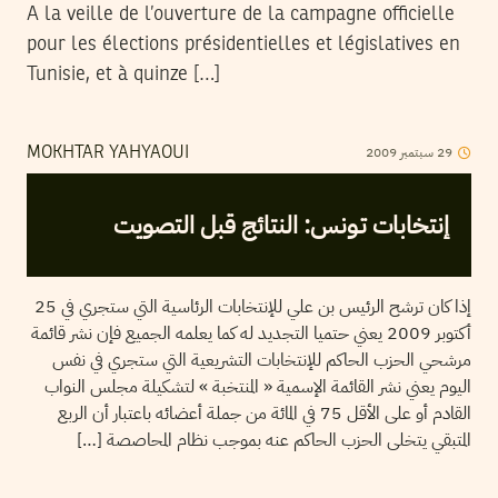
A la veille de l’ouverture de la campagne officielle
pour les élections présidentielles et législatives en
Tunisie, et à quinze […]
2009
سبتمبر
29
MOKHTAR YAHYAOUI
إنتخابات تـونس: النتائج قبل التصويت
إذا كان ترشح الرئيس بن علي للإنتخابات الرئاسية التي ستجري في 25
أكتوبر 2009 يعني حتميا التجديد له كما يعلمه الجميع فإن نشر قائمة
مرشحي الحزب الحاكم للإنتخابات التشريعية التي ستجري في نفس
اليوم يعني نشر القائمة الإسمية « المنتخبة » لتشكيلة مجلس النواب
القادم أو على الأقل 75 في المائة من جملة أعضائه باعتبار أن الربع
المتبقي يتخلى الحزب الحاكم عنه بموجب نظام المحاصصة […]