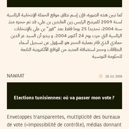
كما تبين هذه الصورة، فإن إسم نطاق موقع الحملة الإنتخابية الرئاسية
لسنة 2009 للمرشح الرئيس زين العابدين بن علي، قد تم حجزه منذ
سنة 2004، تحديدا 25 يوما فقط بعد “فوز” بن علي بالإنتخابات
الرئاسية التي جرت يوم 24 أكتوبر 2004. و يبدو أن السيد عز الدين
حمادي الذي قام بعملية الحجز هو المسؤول عن تسجيل أسماء
النطاقات وحجز استضافة العديد من المواقع الألكترونية التابعة
للحكومة التونسية
NAWAAT
29
Jul
2009
Elections tunisiennes: où va passer mon vote ?
Enveloppes transparentes, multiplicité des bureaux
de vote (=impossibilité de contrôle), médias donnant