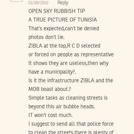
Reply
01/09/2010
OPEN SKY RUBBISH TIP
A TRUE PICTURE OF TUNISIA
That’s expected,can’t be denied
photos don’t lie.
ZIBLA at the top,R C D selected
or forced on people as representative
It shows they are useless,then why
have a municipality?.
Is it the infrastructure ZIBLA and the
MOB boast about.?
Simple tasks as cleaning streets is
beyond this air bubble heads.
IT won’t cost much.
I suggest to send all that police force
to clean the streets,there is plenty of