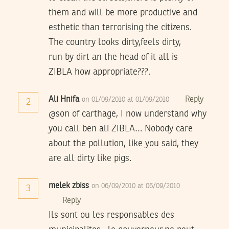
them and will be more productive and
esthetic than terrorising the citizens.
The country looks dirty,feels dirty,
run by dirt an the head of it all is
ZIBLA how appropriate???.
Ali Hnifa
Reply
on 01/09/2010 at 01/09/2010
2
@son of carthage, I now understand why
you call ben ali ZIBLA… Nobody care
about the pollution, like you said, they
are all dirty like pigs.
melek zbiss
on 06/09/2010 at 06/09/2010
3
Reply
Ils sont ou les responsables des