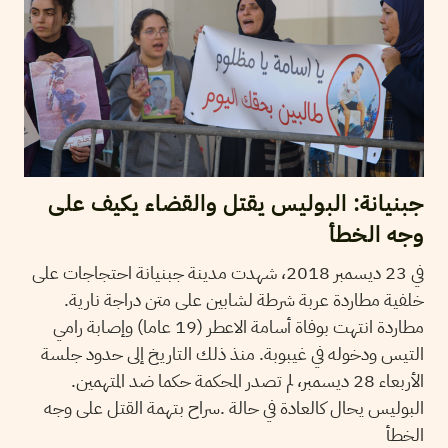
جبنيانة: البوليس يقتل والقضاء يكيف على
وجه الخطأ
في 23 ديسمبر 2018، شهدت مدينة جبنيانة احتجاجات على
خلفية مطاردة عربة شرطة لشابين على متن دراجة نارية.
مطاردة انتهت بوفاة أسامة الاعطر (19 عاما) وإصابة رامي
التيس ودخوله في غيبوبة. منذ ذلك التاريخ إلى حدود جلسة
الأربعاء 28 ديسمبر، لم تصدر المحكمة حكما ضد المتهمين.
البوليس يحال كالعادة في حالة .سراح بتهمة القتل على وجه
الخطأ