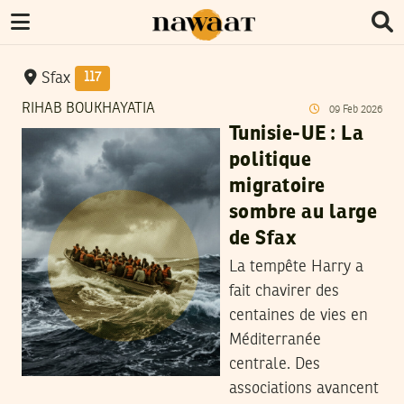
Sfax
117
RIHAB BOUKHAYATIA
09
Feb
2026
Tunisie-UE : La
politique
migratoire
sombre au large
de Sfax
La tempête Harry a
fait chavirer des
centaines de vies en
Méditerranée
centrale. Des
associations avancent