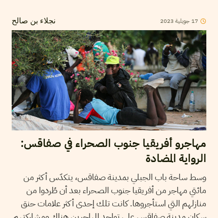
2023
جويلية
17
نجلاء بن صالح
مهاجرو أفريقيا جنوب الصحراء في صفاقس:
الرواية المضادة
وسط ساحة باب الجبلي بمدينة صفاقس، يتكدّس أكثر من
مائتي مهاجر من أفريقيا جنوب الصحراء بعد أن طُردوا من
منازلهم التي استأجروها. كانت تلك إحدى أكثر علامات حنق
سكان مدينة صفاقس على تواجد المهاجرين هناك ومشاركتهم