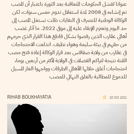
عنوانا لفشل الحكومات المتعاقبة بعد الثورة باعتبار أن المصب
تم إنشاءه في 2008 لمدة استغلال تدوم خمس سنوات، لكن
الوكالة الوطنية للتصرف في النفايات ظلت تستغل المصب إلى
حد اليوم وتعتزم الإبقاء عليه إلى موفى 2022. ما آثار غضب
أهالي عڨارب الذين رفضوا بشكل قاطع هذا القرار الذي حرمهم
من حقهم في بيئة سليمة وهواء نظيف. اندلعت الاحتجاجات
في عڨارب من ولاية صفاقس بعد قرار الوكالة إعادة فتح مصب
الڨنة نتيجة لتراكم الفضلات في الولاية لأكثر من أربعين يوما،
احتجاجات أغلق خلالها الأهالي الطرقات وواجهوا الغاز المسيل
للدموع للمطالبة بالغلق النهائي للمصب
RIHAB BOUKHAYATIA
20
Oct
2021