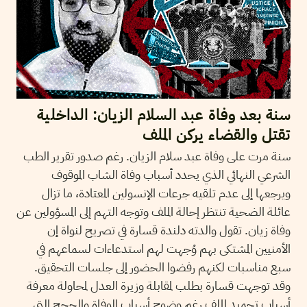
سنة بعد وفاة عبد السلام الزيان: الداخلية
تقتل والقضاء يركن الملف
سنة مرت على وفاة عبد سلام الزيان. رغم صدور تقرير الطب
الشرعي النهائي الذي يحدد أسباب وفاة الشاب الموقوف
ويرجعها إلى عدم تلقيه جرعات الإنسولين المعتادة، ما تزال
عائلة الضحية تنتظر إحالة الملف وتوجه التهم إلى المسؤولين عن
وفاة زيان. تقول والدته دلندة قسارة في تصريح لنواة إن
الأمنيين المشتكى بهم وُجهت لهم استدعاءات لسماعهم في
سبع مناسبات لكنهم رفضوا الحضور إلى جلسات التحقيق.
وقد توجهت قسارة بطلب لمقابلة وزيرة العدل لمحاولة معرفة
أسباب تجميد الملف رغم وضوح أسباب الوفاة والحجج التي