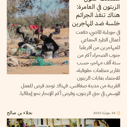
الزيتون في العامرة:
هناك تنفذ الجرائم
خلسة ضد المهاجرين
في جويلية الماضي، دفعت
أعمال الطرد الجماعي
للمهاجرين من أفريقيا
جنوب الصحراء أكثر من
ستة ألف مهاجر، حسب
تقارير منظمات حقوقية،
للاحتماء بغابات الزيتون
القريبة من مدينة صفاقس. فهناك توجد فرص للعمل
الموسمي في جني الزيتون، وفرص أكبر للإبحار نحو إيطاليا.
2023
جويلية
24
نجلاء بن صالح