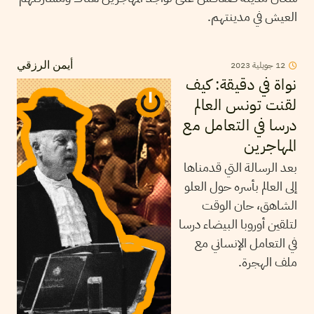
العيش في مدينتهم.
2023
جويلية
12
أيمن الرزقي
نواة في دقيقة: كيف
لقنت تونس العالم
درسا في التعامل مع
المهاجرين
بعد الرسالة التي قدمناها
إلى العالم بأسره حول العلو
الشاهق، حان الوقت
لتلقين أوروبا البيضاء درسا
في التعامل الإنساني مع
ملف الهجرة.