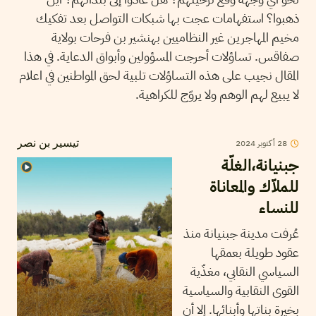
ذهبوا؟ استفهامات عجت بها شبكات التواصل بعد تفكيك
مخيم المهاجرين غير النظاميين بهنشير بن فرحات بولاية
صفاقس. تساؤلات أحرجت المسؤولين وأبواق الدعاية. في هذا
المقال نجيب على هذه التساؤلات تلبية لحق المواطنين في اعلام
لا يبيع لهم الوهم ولا يروّج للكراهية.
2024
أكتوبر
28
تيسير بن نصر
جبنيانة،الغلّة
للملاّك والمعاناة
للنساء
عُرفت مدينة جبنيانة منذ
عقود طويلة بعمقها
السياسي النقابي، مغذّية
القوى النقابية والسياسية
بخيرة بناتها وأبنائها. إلا أن