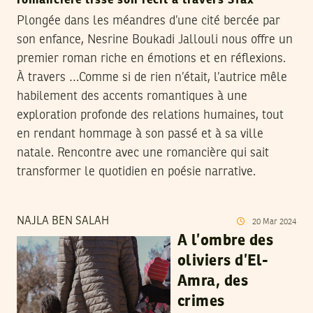
romancière tisse son récit à travers Sfax
Plongée dans les méandres d’une cité bercée par
son enfance, Nesrine Boukadi Jallouli nous offre un
premier roman riche en émotions et en réflexions.
À travers …Comme si de rien n’était, l’autrice mêle
habilement des accents romantiques à une
exploration profonde des relations humaines, tout
en rendant hommage à son passé et à sa ville
natale. Rencontre avec une romancière qui sait
transformer le quotidien en poésie narrative.
NAJLA BEN SALAH
20
Mar
2024
A l’ombre des
oliviers d’El-
Amra, des
crimes