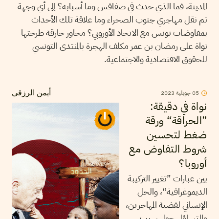
المدينة، فما الذي حدث في صفاقس وما أسبابه؟ إلى أي وجهة
تم نقل مهاجري جنوب الصحراء وما علاقة تلك الأحداث
بمفاوضات تونس مع الاتحاد الأوروبي؟ محاور حارقة طرحتها
نواة على رمضان بن عمر مكلف الهجرة بالمنتدى التونسي
للحقوق الاقتصادية والاجتماعية.
2023
جويلية
05
أيمن الرزقي
نواة في دقيقة:
”الحراقة“ ورقة
ضغط لتحسين
شروط التفاوض مع
أوروبا؟
بين عبارات ”تغيير التركيبة
الديموغرافية“، والحل
الإنساني لقضية المهاجرين،
والتساؤل حول سبب