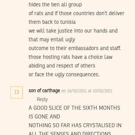
hides the ben ali group
of rats and if those countries don’t deliver
them back to tunisia
we will take justice into our hands and
that may entail ugly
outcome to their embassadors and staff.
those hosting rats have a choice law
abiding and respect of others
or face the ugly consequences.
son of carthage
on 10/02/2011 at 10/02/2011
13
Reply
A GOOD SLICE OF THE SIXTH MONTHS
IS GONE AND
NOTHING SO FAR HAS CRYSTALISED IN
ALL THE SENSES AND DIRECTIONS.