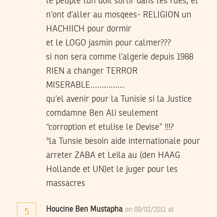
le peuple tun doit sortir dans les rues, et
n’ont d’aller au mosqees- RELIGION un
HACHIICH pour dormir
et le LOGO jasmin pour calmer???
si non sera comme l’algerie depuis 1988
RIEN a changer TERROR
MISERABLE……………
qu’el avenir pour la Tunisie si la Justice
comdamne Ben Ali seulement
“corroption et etulise le Devise” !!!?
*la Tunsie besoin aide internationale pour
arreter ZABA et Leila au (den HAAG
Hollande et UN)et le juger pour les
massacres
Houcine Ben Mustapha
on 09/02/2011 at
5