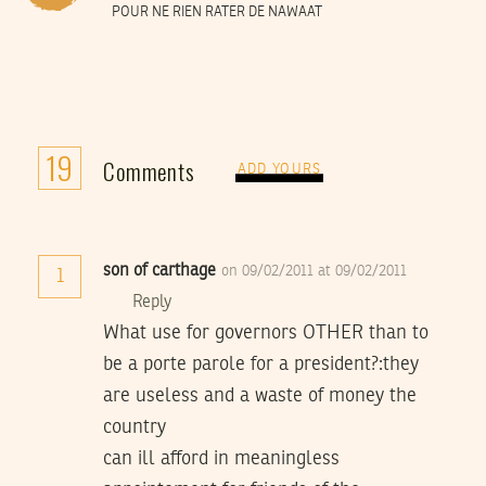
POUR NE RIEN RATER DE NAWAAT
19
Comments
ADD YOURS
son of carthage
on 09/02/2011 at 09/02/2011
1
Reply
What use for governors OTHER than to
be a porte parole for a president?:they
are useless and a waste of money the
country
can ill afford in meaningless