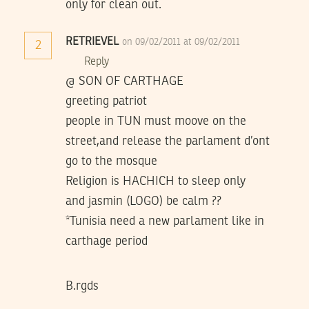
only for clean out.
RETRIEVEL
on 09/02/2011 at 09/02/2011
2
Reply
@ SON OF CARTHAGE
greeting patriot
people in TUN must moove on the
street,and release the parlament d’ont
go to the mosque
Religion is HACHICH to sleep only
and jasmin (LOGO) be calm ??
*Tunisia need a new parlament like in
carthage period
B.rgds