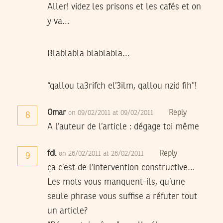
Aller! videz les prisons et les cafés et on
y va…
Blablabla blablabla…
“qallou ta3rifch el’3ilm, qallou nzid fih”!
Omar
Reply
on 09/02/2011 at 09/02/2011
8
A l’auteur de l’article : dégage toi même
fdl
Reply
on 26/02/2011 at 26/02/2011
9
ça c’est de l’intervention constructive…
Les mots vous manquent-ils, qu’une
seule phrase vous suffise a réfuter tout
un article?