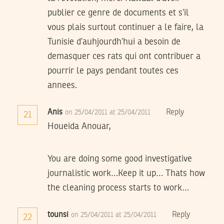
publier ce genre de documents et s’il
vous plais surtout continuer a le faire, la
Tunisie d’auhjourdh’hui a besoin de
demasquer ces rats qui ont contribuer a
pourrir le pays pendant toutes ces
annees.
Anis
Reply
on 25/04/2011 at 25/04/2011
21
Houeida Anouar,
You are doing some good investigative
journalistic work…Keep it up… Thats how
the cleaning process starts to work…
tounsi
Reply
on 25/04/2011 at 25/04/2011
22