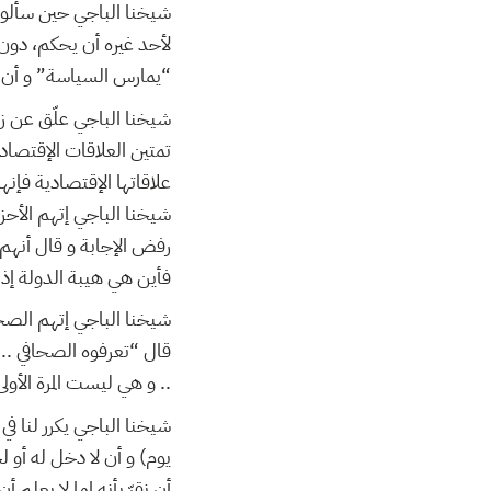
شيخنا الباجي حين سألوه 
لأحد غيره أن يحكم، دون 
يمارس السياسة” و أن” …
شيخنا الباجي علّق عن زيا
علاقاتها الإقتصادية فإ !
شيخنا الباجي إتهم الأحزا
رفض الإجابة و قال أن” …
فأين هي هيبة الدولة إذا ي
شيخنا الباجي إتهم الصحا
قال “تعرفوه الصحافي .. 
و هي ليست المرة الأولى …
شيخنا الباجي يكرر لنا 
يوم) و أن لا دخل له أو ل
أن نقرّ بأنه إما لا يعلم