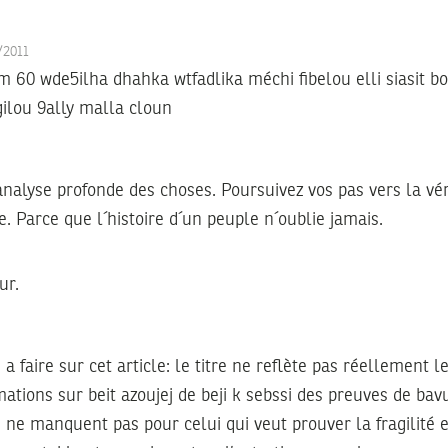
5/2011
 60 wde5ilha dhahka wtfadlika méchi fibelou elli siasit bo
ilou 9ally malla cloun
nalyse profonde des choses. Poursuivez vos pas vers la vér
. Parce que l´histoire d´un peuple n´oublie jamais.
ur.
 a faire sur cet article: le titre ne reflète pas réellement 
rmations sur beit azoujej de beji k sebssi des preuves de ba
s ne manquent pas pour celui qui veut prouver la fragilité et 