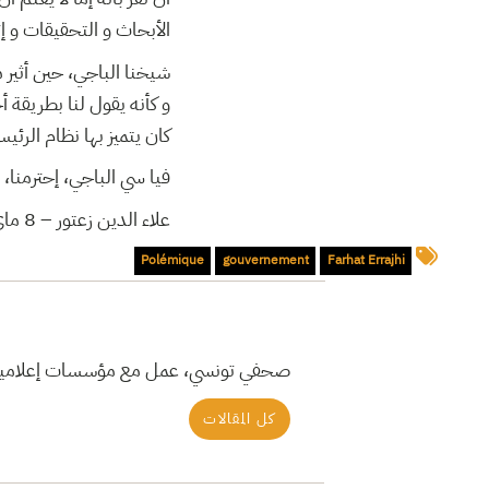
الأبحاث و التحقيقات ” …
شيخنا الباجي، حين أثير ،
و كأنه يقول لنا بطريقة 
كان يتميز بها نظام الر …
فيا سي الباجي، إحترمنا
علاء الدين زعتور – 8 ماي 2011
Polémique
gouvernement
Farhat Errajhi
صحفي تونسي، عمل مع مؤسسات إعلامية تونسية ودولية منذ 2011. مد.
كل المقالات