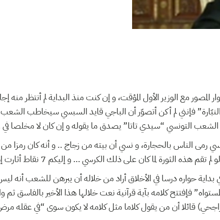
 المصور مع الوزير الأول المؤقت، و إن كنت منذ البداية لم أنتظر منه إج
بّارة” فإنني لم أكن أتصوّر أن الباجي قايد السبسي سيخاطب الشعب بل
د أن الشعب التونسي “سيدي تاتا” يصدق ما يقوله و إن كان لا مخلصا في
ي رمى الناس بالحجارة، و نسي أن بيته من زجاج .. و أنه كان رمزا من 
هذه الثورة لما كان على ذلك الكرسي … و إليكم 7 نقاط أثارت إستغرابي في الحوار
ي بداية حواره درسا في الأخلاق أراد من خلاله أن يبرهن للشعب أنه ل
مستواه” فإفتتح كلامه بآية قرآنية نعت خلالها هذا الأخير بالفاسق ثم 
لراجحي) قائلا أن من يقول كلاما مثل كلامه لا يكون سوى “في عقله 