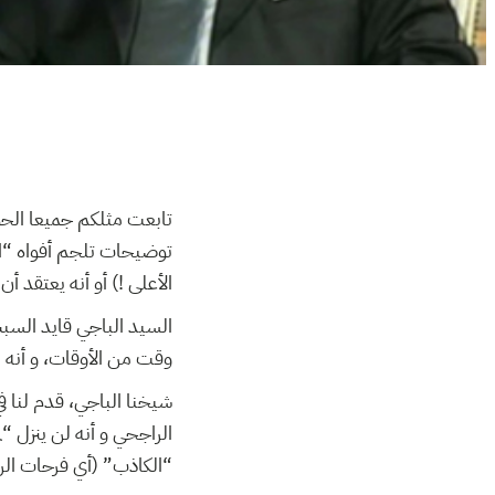
تابعت مثلكم جميعا الحوار
توضيحات تلجم أفواه “الن
الأعلى !) أو أنه يعتق !
السيد الباجي قايد السبس
وقت من الأوقات، و أنه لو لم تقم  :
شيخنا الباجي، قدم لنا ف
الراجحي و أنه لن ينزل “ل
الكاذب” (أي فرحات ا” …