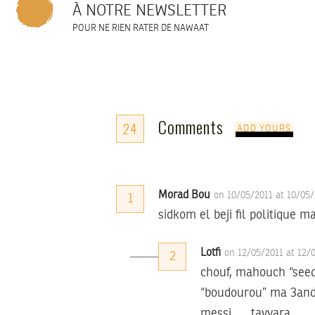
À NOTRE NEWSLETTER
POUR NE RIEN RATER DE NAWAAT
Comments
24
ADD YOURS
Morad Bou
on 10/05/2011 at 10/05
1
sidkom el beji fil politique m
Lotfi
on 12/05/2011 at 12/
2
chouf, mahouch “seed”
“boudourou” ma 3and
messi …. tayyara