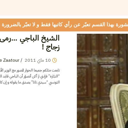
شورة بهذا القسم تعبّر عن رأي كاتبها فقط و لا تعبّر بالضرورة
الشيخ الباجي …رمى ا
زجاج !
e Zaatour
/
2011
ماي
10
تابعت مثلكم جميعا الحوار المصور مع الوزير ال
النبّارة” فإنني لم أكن أتصوّر أن الباجي قاي
التونسي “سيدي تاتا” يصدق ما يقوله و إن ك !