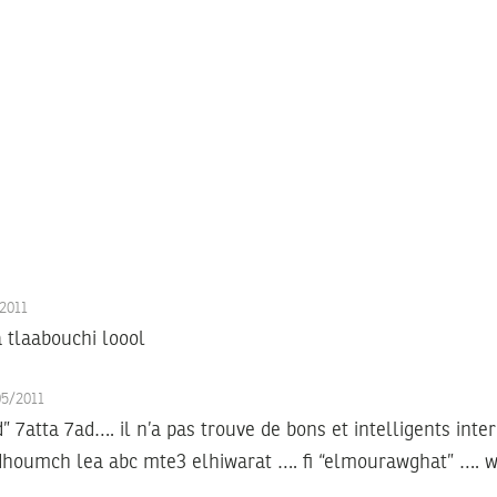
/2011
a tlaabouchi loool
05/2011
 7atta 7ad…. il n’a pas trouve de bons et intelligents inte
houmch lea abc mte3 elhiwarat …. fi “elmourawghat” …. 