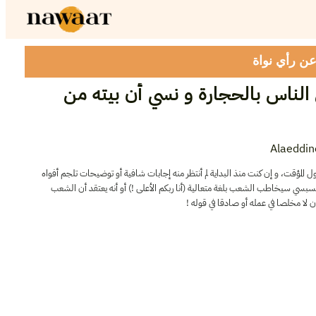
 عن رأي نواة
لناس بالحجارة و نسي أن بيته من
Alaeddin
أول المؤقت، و إن كنت منذ البداية لم أنتظر منه إجابات شافية أو توضيحات تلجم أفواه
“د السبسي سيخاطب الشعب بلغة متعالية (أنا ربكم الأعلى !) أو أنه يعتقد أن الشعب
ان لا مخلصا في عمله أو صادقا في قوله