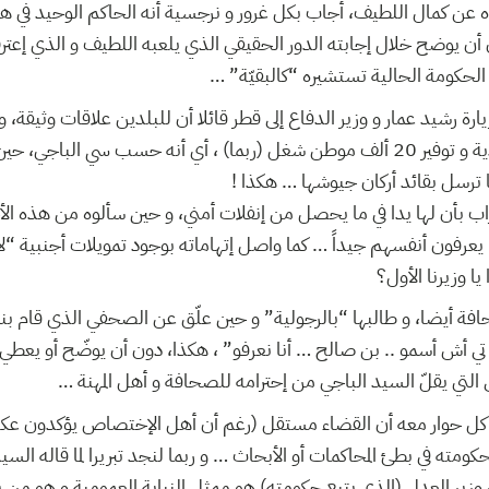
عن كمال اللطيف، أجاب بكل غرور و نرجسية أنه الحاكم الوحيد في هذه 
أن يوضح خلال إجابته الدور الحقيقي الذي يلعبه اللطيف و الذي إعترف
“ الحكومة الحالية تستشيره “كالبقيّة
رة رشيد عمار و وزير الدفاع إلى قطر قائلا أن للبلدين علاقات وثيقة، و أ
تمتين العلاقات الإقتصادية و توفير 20 ألف موطن شغل (ربما) ، أي أنه حسب سي الب
نها ترسل بقائد أركان جيوشها … هكذا
ب بأن لها يدا في ما يحصل من إنفلات أمني، و حين سألوه من هذه الأحزا
هم يعرفون أنفسهم جيداً … كما واصل إتهاماته بوجود تمويلات أجنبية 
ا وزيرنا الأول؟
فة أيضا، و طالبها “بالرجولية” و حين علّق عن الصحفي الذي قام بنش
تي أش أسمو .. بن صالح … أنا نعرفو” ، هكذا، دون أن يوضّح أو يعطي 
..  التي يقلّ السيد الباجي من إحترامه للصحافة و أهل المهنة
في كل حوار معه أن القضاء مستقل (رغم أن أهل الإختصاص يؤكدون عك
حكومته في بطئ المحاكمات أو الأبحاث … و ربما لنجد تبريرا لما قاله السي
 أن وزير العدل (الذي يتبع حكومته) هو ممثل النيابة العمومية و هو من ي