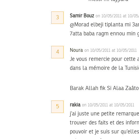
Samir Bouz
on 10/05/2011 at 10/0
3
@Morad elbeji tiplanta mi 3am
7atta baba ragm ennou min g
Noura
on 10/05/2011 at 10/05/2011
4
Je vous remercie pour cette a
dans la mémoire de la Tunisie
Barak Allah fik Si Alaa Zaâto
rakia
on 10/05/2011 at 10/05/2011
5
j’ai juste une petite remarque
trouver des faits et des info
pouvoir et je suis sur qu’elle