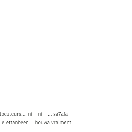
rlocuteurs…. ni + ni – … sa7afa
w elettanbeer … houwa vraiment