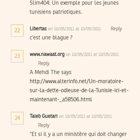
Slim404: Un exemple pour les jeunes
tunisiens patriotiques.
Libertas
Reply
on 10/05/2011 at 10/05/2011
22
c’est une blague ?
www.nawaat.org
on 10/05/2011 at 10/05/2011
23
Reply
A Mehdi The says
http://www.alterinfo.net/Un-moratoire-
sur-la-dette-odieuse-de-la-Tunisie-ici-et-
maintenant-_a58506.html
Taieb Guetari
on 10/05/2011 at 10/05/2011
24
Reply
“Et si il y a un ministère qui doit changer