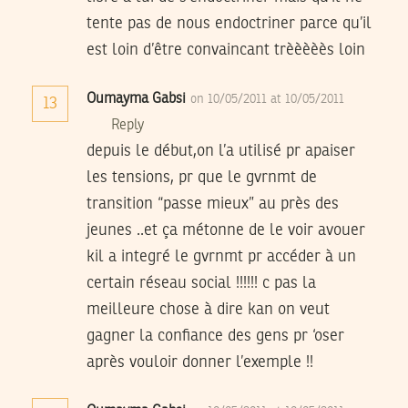
tente pas de nous endoctriner parce qu’il
est loin d’être convaincant trèèèèès loin
Oumayma Gabsi
on 10/05/2011 at 10/05/2011
13
Reply
depuis le début,on l’a utilisé pr apaiser
les tensions, pr que le gvrnmt de
transition “passe mieux” au près des
jeunes ..et ça métonne de le voir avouer
kil a integré le gvrnmt pr accéder à un
certain réseau social !!!!!! c pas la
meilleure chose à dire kan on veut
gagner la confiance des gens pr ‘oser
après vouloir donner l’exemple !!