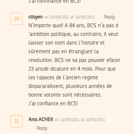
J´ai confinance en BCS!
citoyen
Reply
on 10/05/2011 at 10/05/2011
20
N´importe quoi! A 84 ans, BCS n´a pas d
´ambition politique, au contraire, il veut
laisser son nom dans l´histoire et
sûrement pas en étranglant la
revolution. BCS ne va pas pouvoir efacer
23 ansde dicature en 4 mois. Pour que
les rapaces de l´ancien regime
dispararaîssent, plusieurs années de
bonne volonte sont nécessaires.
J´ai confiance en BCS!
Anis ACHEK
on 10/05/2011 at 10/05/2011
21
Reply