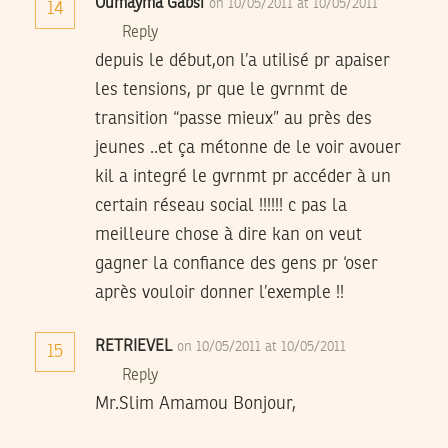
Oumayma Gabsi
on 10/05/2011 at 10/05/2011
14
Reply
depuis le début,on l’a utilisé pr apaiser
les tensions, pr que le gvrnmt de
transition “passe mieux” au près des
jeunes ..et ça métonne de le voir avouer
kil a integré le gvrnmt pr accéder à un
certain réseau social !!!!!! c pas la
meilleure chose à dire kan on veut
gagner la confiance des gens pr ‘oser
après vouloir donner l’exemple !!
RETRIEVEL
on 10/05/2011 at 10/05/2011
15
Reply
Mr.Slim Amamou Bonjour,