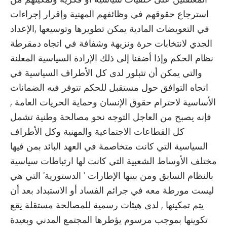
المعتقلين على خلفيات سياسية أو فكرية وتمكينهم من
استرجاع حقوقهم في وظائفهم المهنية وإقرار إجراءات
في التعويضات المادية يمكن تطويرها وتوسيعها ,الإعداد
الجدي لانتخابات حرة ونزيهة وشفافة في اتجاه دمقرطة
نظام الحكم وإذا أضفنا إلى ذلك الإرادة السياسية المعلنة
والتي يمكن أن تتبلور لدى كل الأطراف السياسية في
اتجاه التوافق حول مستقبل للحكم تتوفر فيه الضمانات
الأساسية لاحترام حقوق الإنسان وحماية الحريات العامة ,
فإنه يصبح من العاجل التوجه نحو مصالحة وطنية تشمل
كل القطاعات الاجتماعية والمهنية وكل الأطراف
السياسية التي كانت متخاصمة في العهد البائد بمن فيها
مختلف الأوساط الشعبية التي كانت لها ارتباطات سياسية
بالنظام السابق ومن بينها الإطارات ’ الدستورية’ التي هي
ليست مورطة معه في جرائم الفساد أو الاستبداد بعد أن
يتم تمكينها , لدى هيئات رسمية للمصالحة مستقلة يقع
تكوينها بموجب مرسوم يؤطرها المجتمع المدني وبعيدة