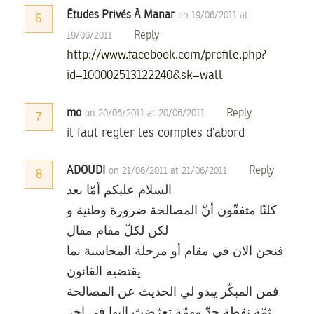
Études Privés À Manar
on 19/06/2011 at
6
Reply
19/06/2011
http://www.facebook.com/profile.php?
id=100002513122240&sk=wall
mo
Reply
on 20/06/2011 at 20/06/2011
7
il faut regler les comptes d’abord
ADOUDI
Reply
on 21/06/2011 at 21/06/2011
8
السلام عليكم أمّا بعد
كلنّا متفقّون أنّ المصالحة ضرورة وطنية و
لكن لكلّ مقام مقال
فنحن الان في مقام أو مرحلة المحاسبة بما
يقتضيه القانون
فمن المبكّر يبدو لي الحديث عن المصالحة
ثمّة نقطة جدّ مهمّة تعرّضتَ إليها في اخر