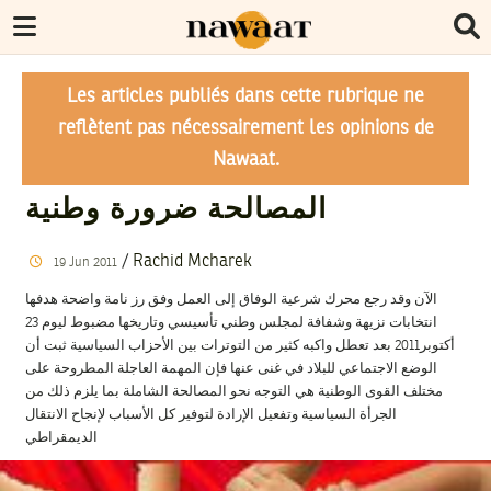
Les articles publiés dans cette rubrique ne
reflètent pas nécessairement les opinions de
Nawaat.
المصالحة ضرورة وطنية
/
Rachid Mcharek
19
Jun
2011
الآن وقد رجع محرك شرعية الوفاق إلى العمل وفق رز نامة واضحة هدفها
انتخابات نزيهة وشفافة لمجلس وطني تأسيسي وتاريخها مضبوط ليوم 23
أكتوبر2011 بعد تعطل واكبه كثير من التوترات بين الأحزاب السياسية ثبت أن
الوضع الاجتماعي للبلاد في غنى عنها فإن المهمة العاجلة المطروحة على
مختلف القوى الوطنية هي التوجه نحو المصالحة الشاملة بما يلزم ذلك من
الجرأة السياسية وتفعيل الإرادة لتوفير كل الأسباب لإنجاح الانتقال
الديمقراطي