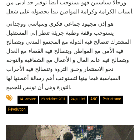
ورجالا سياسيين فهو يستوجب أيضا توفير حد أدنى من
أسباب الكرامة وكرامة المواطن تبدأ بحصوله على شغل.
هو إذن مجهود جماعي فكري وسياسي ووجداني
يستوجب وقفة وطنية جريئة تنظر إلى المستقبل
المشترك تتصالح فيه الدولة مع المجتمع المدني ويتصالح
فيه الأمن مع المواطن ويتصالح فيه القضاء مع العدل
ويتصالح فيه عالم المال و الأعمال مع الشفافية والتوجه
نحو الاستثمار وخلق الثروة وتتصالح فيه الأحزاب
السياسية فيما بينها لتستوعب أهم رسالة أعطتها لها
الثورة وهي أن تونس للجميع.
14 Janvier
23 octobre 2011
24 juillet
ANC
Patriotisme
Révolution