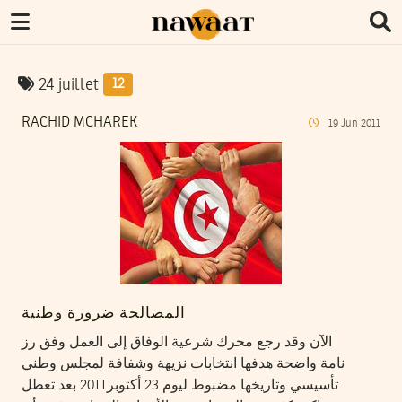
24 juillet
12
RACHID MCHAREK
19
Jun
2011
المصالحة ضرورة وطنية
الآن وقد رجع محرك شرعية الوفاق إلى العمل وفق رز
نامة واضحة هدفها انتخابات نزيهة وشفافة لمجلس وطني
تأسيسي وتاريخها مضبوط ليوم 23 أكتوبر2011 بعد تعطل