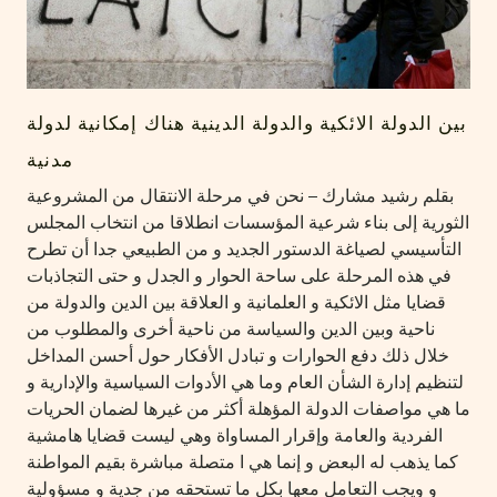
بين الدولة الائكية والدولة الدينية هناك إمكانية لدولة
مدنية
بقلم رشيد مشارك – نحن في مرحلة الانتقال من المشروعية
الثورية إلى بناء شرعية المؤسسات انطلاقا من انتخاب المجلس
التأسيسي لصياغة الدستور الجديد و من الطبيعي جدا أن تطرح
في هذه المرحلة على ساحة الحوار و الجدل و حتى التجاذبات
قضايا مثل الائكية و العلمانية و العلاقة بين الدين والدولة من
ناحية وبين الدين والسياسة من ناحية أخرى والمطلوب من
خلال ذلك دفع الحوارات و تبادل الأفكار حول أحسن المداخل
لتنظيم إدارة الشأن العام وما هي الأدوات السياسية والإدارية و
ما هي مواصفات الدولة المؤهلة أكثر من غيرها لضمان الحريات
الفردية والعامة وإقرار المساواة وهي ليست قضايا هامشية
كما يذهب له البعض و إنما هي ا متصلة مباشرة بقيم المواطنة
و ويجب التعامل معها بكل ما تستحقه من جدية و مسؤولية