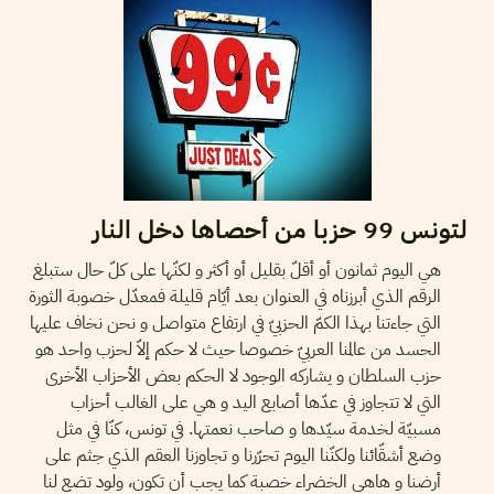
لتونس 99 حزبا من أحصاها دخل النار
هي اليوم ثمانون أو أقلّ بقليل أو أكثر و لكنّها على كلّ حال ستبلغ
الرقم الذي أبرزناه في العنوان بعد أيّام قليلة فمعدّل خصوبة الثورة
التي جاءتنا بهذا الكمّ الحزبيّ في ارتفاع متواصل و نحن نخاف عليها
الحسد من عالمنا العربيّ خصوصا حيث لا حكم إلاّ لحزب واحد هو
حزب السلطان و يشاركه الوجود لا الحكم بعض الأحزاب الأخرى
التي لا تتجاوز في عدّها أصابع اليد و هي على الغالب أحزاب
مسبيّة لخدمة سيّدها و صاحب نعمتها. في تونس، كنّا في مثل
وضع أشقّائنا ولكنّنا اليوم تحرّرنا و تجاوزنا العقم الذي جثم على
أرضنا و هاهي الخضراء خصبة كما يجب أن تكون، ولود تضع لنا