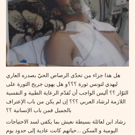
هل هذا جزاء من تحدّى الرصاص الحيّ بصدره العاري
ليهدي لتونس ثورة ؟؟؟و هل يهون جريح الثورة على
الثوّار ؟؟ أليس الواجب أن تُقدّم الرعاية الطبية و النفسية
اللازمة لرشاد العربي ؟؟؟ إن لم يكن من باب الإعتراف
بالجميل فمن باب الإنسانية ؟؟
رشاد ابن لعائلة بسيطة نعيش بما يكفي لسد الاحتياجات
اليومية و السكن …حياتهم كانت عادية إلى حدود يوم