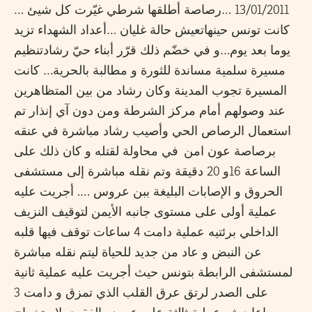
13/01/2011 …رصاصة أطلقها شرطي غيّرت كل شيئ …
كانت تونس حينهاتعيش حالة غليان …أعداد الشهداء تزيد
يوما بعد يوم…و في خضّم ذلك قرّر أبناء حيّ رشادتنظيم
مسيرة سلمية مساندة للثورة و مطالبة بالحرية… كانت
المسيرة تجوب المدينة وكان رشاد من بين المتظاهرين
عند وصولهم أمام مركز الشرطة ومن دون آي إنذار تم
استعمال الرصاص الحي وأصيب رشاد مباشرة في عنقه
برصاصة عون امن في محاولة لقتله و كان ذلك على
الساعة 16و 20 دقيقة وتم نقله مباشرة إلى مستشفى
الحروق و الإصابات البليغة ببن عروس …. أجريت عليه
عملية أولى على مستوى جانبه الأيمن لتوقيف النزيف
الداخلي برئتيه عملية دامت 4 ساعات توقف فيها قلبه
عن النبض و عاد من جديد للحياة ليتم نقله مباشرة
لمستشفى الرابطة بتونس حيث أجريت عليه عملية ثانية
على الصدر لرتق عرق القلب الذي تمزق و دامت 3