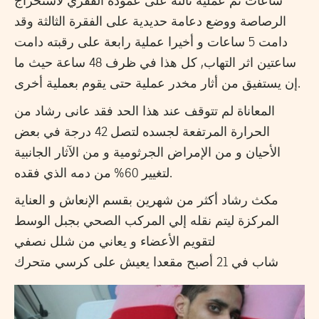
ساعات ثم عملية ثالثة على عموده الفقري لاستخراج
الرصاصة ووضع دعامة حديدية على الفقرة الثالثة وقد
دامت 5 ساعات و أخيرا عملية رابعة على رقبته دامت
ساعتين اثر التهاب, كل هذا في ظرف 48 ساعة حيث ما
إن يستفيق من أثار مخدر عملية حتى يقوم بعملية أخرى.
المعاناة لم تتوقف عند هذا الحد فقد عانى رشاد من
الحرارة المرتفعة لجسده لتصل 42 درجة في بعض
الأحيان و من الإمراض الجرثومية و من الآثار الجانبية
لتغيير 60% من دمه الذي فقده.
مكث رشاد أكثر من شهرين بقسم الإنعاش و العناية
المركزة ليتم نقله إلي المركب الصحي بجبل الوسط
لتقويم الأعضاء و يعاني من شلل نصفي
شاب في 21 أصبح مقعدا يعيش على كرسي متحرك