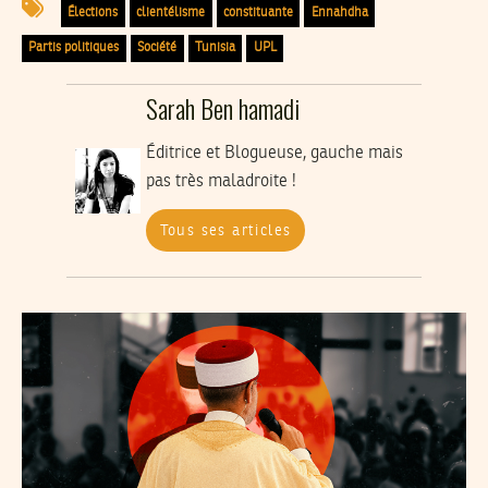
Élections
clientélisme
constituante
Ennahdha
Partis politiques
Société
Tunisia
UPL
Sarah Ben hamadi
Éditrice et Blogueuse, gauche mais
pas très maladroite !
Tous ses articles