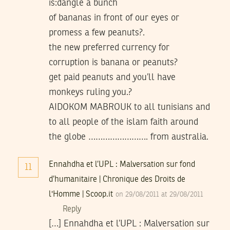
is:dangle a bunch
of bananas in front of our eyes or
promess a few peanuts?.
the new preferred currency for
corruption is banana or peanuts?
get paid peanuts and you’ll have
monkeys ruling you.?
AIDOKOM MABROUK to all tunisians and
to all people of the islam faith around
the globe ……………………. from australia.
Ennahdha et l’UPL : Malversation sur fond
11
d’humanitaire | Chronique des Droits de
l'Homme | Scoop.it
on 29/08/2011 at 29/08/2011
Reply
[…] Ennahdha et l’UPL : Malversation sur