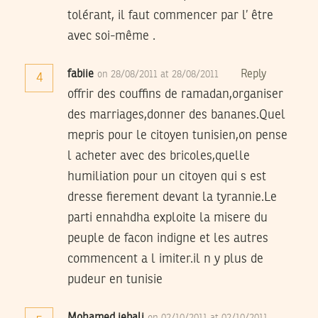
tolérant, il faut commencer par l’ être
avec soi-même .
fabiie
Reply
on 28/08/2011 at 28/08/2011
4
offrir des couffins de ramadan,organiser
des marriages,donner des bananes.Quel
mepris pour le citoyen tunisien,on pense
l acheter avec des bricoles,quelle
humiliation pour un citoyen qui s est
dresse fierement devant la tyrannie.Le
parti ennahdha exploite la misere du
peuple de facon indigne et les autres
commencent a l imiter.il n y plus de
pudeur en tunisie
Mohamed jebali
on 02/10/2011 at 02/10/2011