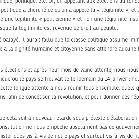
mique, politique, etc. Or, en appelant aux élections au len
politique a cherché ce qu’on a appelé la « légitimité », et 
 une légitimité « politicienne » et non une légitimité insti
isque la légitimiité est revenue de droit au peuple.
é balayé. Il aurait fallu que la classe politique assume i
e à la dignité humaine et citoyenne sans attendre aucune l
es élections et après neuf mois de vaine attente, nous nou
tique où le pays se trouvait le lendemain du 14 janvier : 
 cette longue attente à nous réunir tous ensemble, quels q
ons, afin de concétiser la révolution, et pour donner des r
que cela soit à nouveau retardé sous prétexte d’élaboration 
 constitution ne nous empêche absolument pas de gouverner
istoriques vis-à-vis de notre pays et surtout vis-à-vis de n