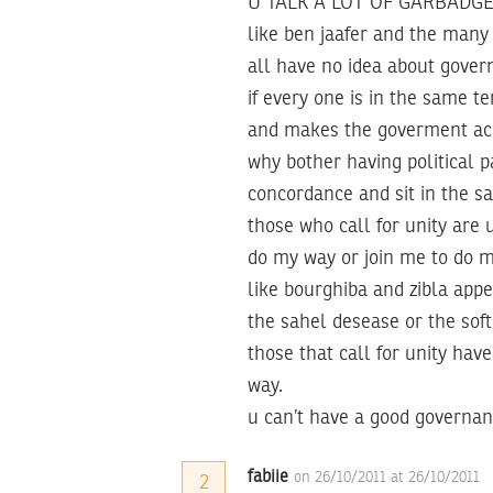
U TALK A LOT OF GARBADGE 
like ben jaafer and the many
all have no idea about gover
if every one is in the same t
and makes the goverment acco
why bother having political pa
concordance and sit in the s
those who call for unity are u
do my way or join me to do m
like bourghiba and zibla app
the sahel desease or the soft
those that call for unity hav
way.
u can’t have a good governan
fabiie
on 26/10/2011 at 26/10/2011
2