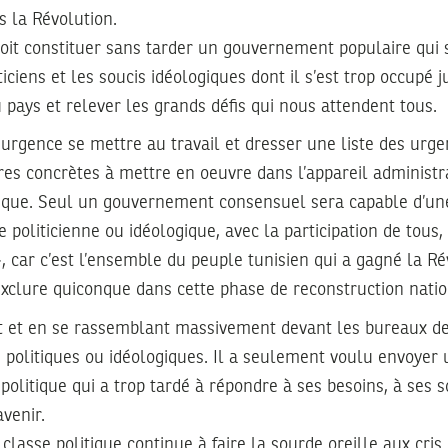
s la Révolution.
doit constituer sans tarder un gouvernement populaire qui
ticiens et les soucis idéologiques dont il s’est trop occupé j
 pays et relever les grands défis qui nous attendent tous.
e urgence se mettre au travail et dresser une liste des urge
res concrètes à mettre en oeuvre dans l’appareil administrat
mique. Seul un gouvernement consensuel sera capable d’une
e politicienne ou idéologique, avec la participation de tous
 car c’est l’ensemble du peuple tunisien qui a gagné la Ré
exclure quiconque dans cette phase de reconstruction natio
t et en se rassemblant massivement devant les bureaux de v
s politiques ou idéologiques. Il a seulement voulu envoye
 politique qui a trop tardé à répondre à ses besoins, à ses s
venir.
 classe politique continue à faire la sourde oreille aux cris