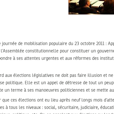
 journée de mobilisation populaire du 23 octobre 2011 : A
e l’Assemblée constitutionnelle pour constituer un gouver
pondre à ses attentes urgentes et aux réformes des institu
rd aux élections législatives ne doit pas faire illusion et n
sse politique. Elle est un appel de détresse de tout un peu
te un terme à ses manoeuvres politiciennes et se mette au
er que ces élections ont eu lieu après neuf longs mois d’att
s à tous les niveaux : social, sécuritaire, judiciaire, éducat