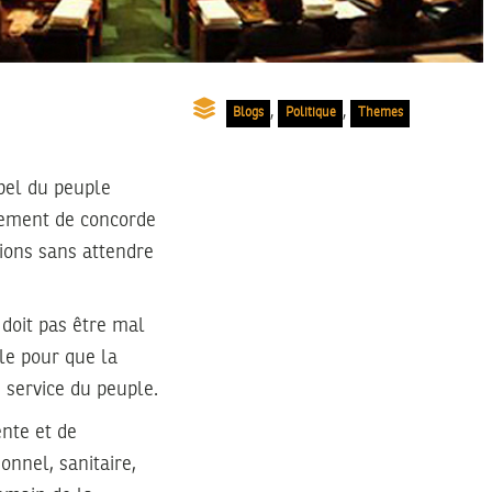
,
,
Blogs
Politique
Themes
ppel du peuple
nement de concorde
tions sans attendre
e doit pas être mal
ple pour que la
 service du peuple.
ente et de
ionnel, sanitaire,