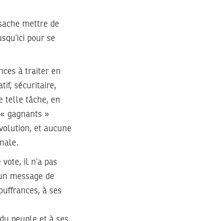
 sache mettre de
usqu’ici pour se
nces à traiter en
if, sécuritaire,
 telle tâche, en
, « gagnants »
volution, et aucune
nale.
ote, il n’a pas
r un message de
ouffrances, à ses
 du peuple et à ses