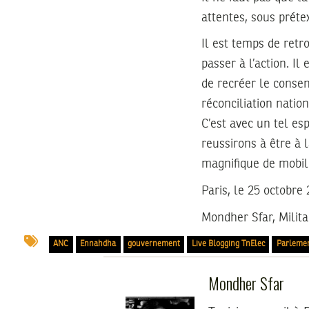
attentes, sous préte
Il est temps de retro
passer à l’action. I
de recréer le consen
réconciliation nation
C’est avec un tel es
reussirons à être à 
magnifique de mobili
Paris, le 25 octobre 
Mondher Sfar
, Milit
ANC
Ennahdha
gouvernement
Live Blogging TnElec
Parleme
Mondher Sfar