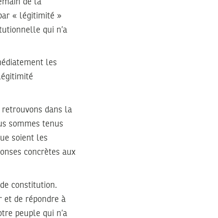
demain de la
par « légitimité »
tutionnelle qui n’a
mmédiatement les
égitimité
s retrouvons dans la
nous sommes tenus
ue soient les
éponses concrètes aux
de constitution.
 et de répondre à
otre peuple qui n’a