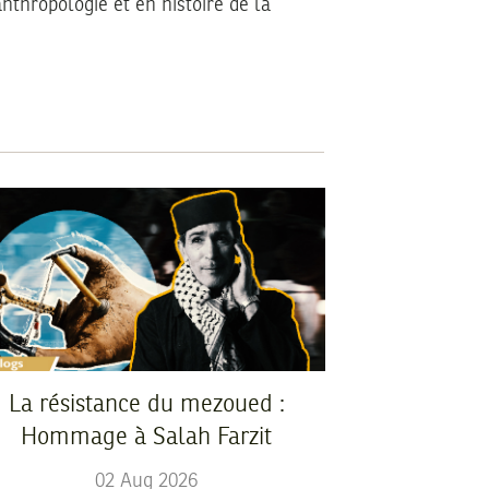
nthropologie et en histoire de la
La résistance du mezoued :
Hommage à Salah Farzit
02
Aug
2026