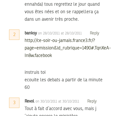
ennahda) tous regrettez le jour quand
vous êtes nées et on se rappellera ça
dans un avenir très proche.
banksy
Reply
on 28/10/2011 at 28/10/2011
2
http://ce-soir-ou-jamais.france3.fr/?
page=emission&id_rubrique=1490#.TqnXeA-
In8w.facebook
instruis toi
ecouite les debats a partir de la minute
60
Revol
Reply
on 30/10/2011 at 30/10/2011
3
Tout à fait d´accord avec vous, mais j