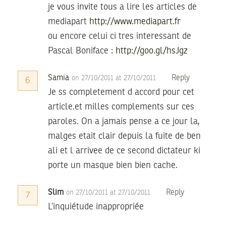
je vous invite tous a lire les articles de
mediapart
http://www.mediapart.fr
ou encore celui ci tres interessant de
Pascal Boniface :
http://goo.gl/hsJgz
Samia
Reply
on 27/10/2011 at 27/10/2011
6
Je ss completement d accord pour cet
article.et milles complements sur ces
paroles. On a jamais pense a ce jour la,
malges etait clair depuis la fuite de ben
ali et l arrivee de ce second dictateur ki
porte un masque bien bien cache.
Slim
Reply
on 27/10/2011 at 27/10/2011
7
L’inquiétude inappropriée