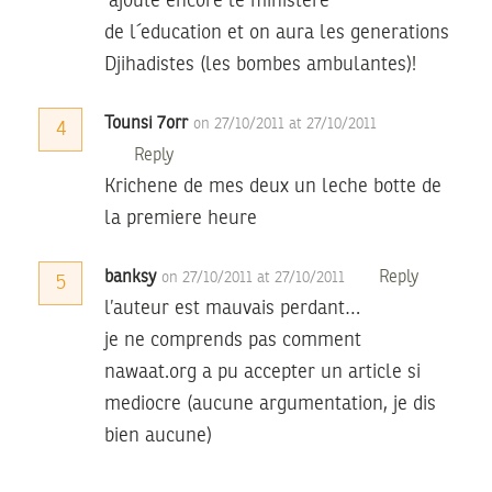
´ajoute encore le ministère
de l´education et on aura les generations
Djihadistes (les bombes ambulantes)!
Tounsi 7orr
on 27/10/2011 at 27/10/2011
4
Reply
Krichene de mes deux un leche botte de
la premiere heure
banksy
Reply
on 27/10/2011 at 27/10/2011
5
l’auteur est mauvais perdant…
je ne comprends pas comment
nawaat.org a pu accepter un article si
mediocre (aucune argumentation, je dis
bien aucune)