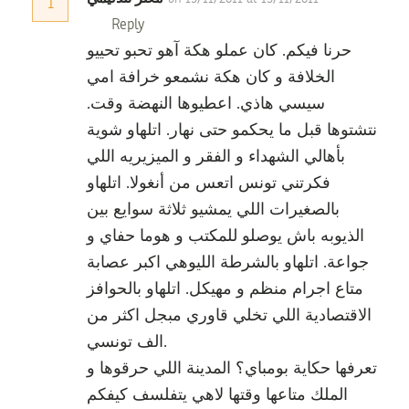
1
Reply
حرنا فيكم. كان عملو هكة آهو تحبو تحييو
الخلافة و كان هكة نشمعو خرافة امي
سيسي هاذي. اعطيوها النهضة وقت.
نتشتوها قبل ما يحكمو حتى نهار. اتلهاو شوية
بأهالي الشهداء و الفقر و الميزيريه اللي
فكرتني تونس اتعس من أنغولا. اتلهاو
بالصغيرات اللي يمشيو ثلاثة سوايع بين
الذيوبه باش يوصلو للمكتب و هوما حفاي و
جواعة. اتلهاو بالشرطة الليوهي اكبر عصابة
متاع اجرام منظم و مهيكل. اتلهاو بالحوافز
الاقتصادية اللي تخلي قاوري مبجل اكثر من
الف تونسي.
تعرفها حكاية بومباي؟ المدينة اللي حرقوها و
الملك متاعها وقتها لاهي يتفلسف كيفكم