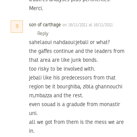
Merci.
son of carthage
on 16/11/2011 at 16/11/2011
9
Reply
sahelaoui nahdaoui:jebali or what?
the gaffes continue and the leaders from
that area are like junk bonds.
too risky to be involved with.
jebali like his predecessors from that
region be it bourghiba, zibla ghannouchi
m,mbazza and the rest.
even souad is a gradude from monastir
uni.
all we got from them is the mess we are
in.