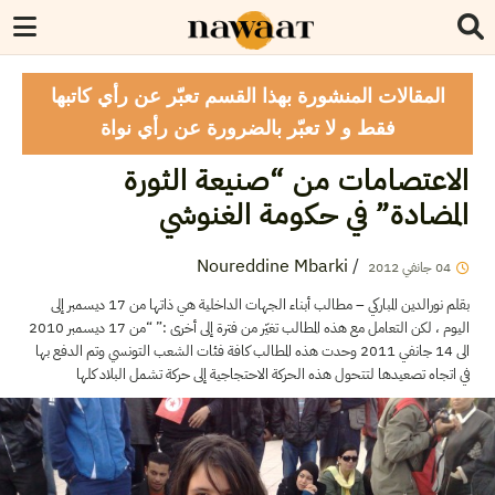
المقالات المنشورة بهذا القسم تعبّر عن رأي كاتبها
فقط و لا تعبّر بالضرورة عن رأي نواة
الاعتصامات من “صنيعة الثورة
المضادة” في حكومة الغنوشي
Noureddine Mbarki
/
2012
جانفي
04
بقلم نورالدين المباركي – مطالب أبناء الجهات الداخلية هي ذاتها من 17 ديسمبر إلى
اليوم ، لكن التعامل مع هذه المطالب تغيّر من فترة إلى أخرى :” “من 17 ديسمبر 2010
الى 14 جانفي 2011 وحدت هذه المطالب كافة فئات الشعب التونسي وتم الدفع بها
في اتجاه تصعيدها لتتحول هذه الحركة الاحتجاجية إلى حركة تشمل البلاد كلها