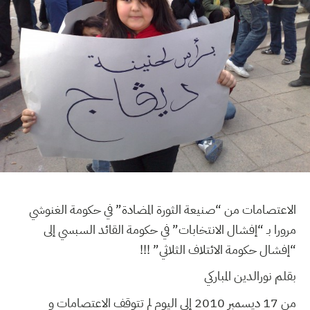
الاعتصامات من “صنيعة الثورة المضادة” في حكومة الغنوشي
مرورا بـ “إفشال الانتخابات” في حكومة القائد السبسي إلى
“إفشال حكومة الائتلاف الثلاثي” !!!
بقلم
نورالدين المباركي
من 17 ديسمبر 2010 إلى اليوم لم تتوقف الاعتصامات و